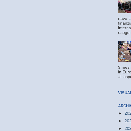
nave L
finanzi
interna
esegui.
9 mesi
in Euro
«L’ospe
VISUA
ARCHI
►
20
►
20
►
20