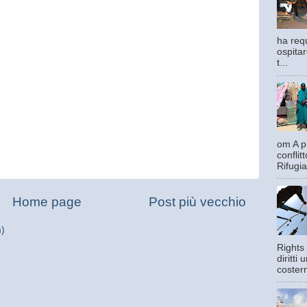
ha requ
ospitar
t...
om A pi
confli
Rifugia
Home page
Post più vecchio
m)
Rights 
diritti
costern