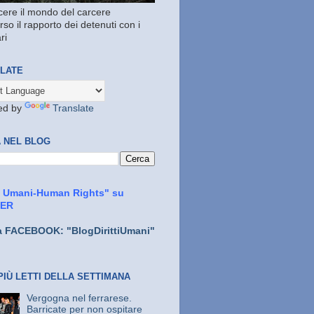
ere il mondo del carcere
rso il rapporto dei detenuti con i
ri
LATE
ed by
Translate
 NEL BLOG
ti Umani-Human Rights" su
TER
a FACEBOOK: "BlogDirittiUmani"
PIÙ LETTI DELLA SETTIMANA
Vergogna nel ferrarese.
Barricate per non ospitare