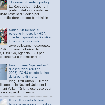
11 donne 8 bambini profughi
La Repubblica - Bologna Il
prefetto della città estense
isito l'ostello di Gorino per
e undici donne e otto bambini, in
Sudan, un milione di
persone in fuga: UNHCR
chiede di garantire gli aiuti e
la sicurezza dei civili
www.politicamentecorretto.c
ù di un mese dall’inizio del
tto, l’UNHCR, Agenzia ONU per i
ti, continua a intensificare le ...
Iran: numero “spaventoso”
di esecuzioni (209 nel
2023), l'ONU chiede la fine
della pena di morte.
Blog Diritti Umani - Human
Il capo delle Nazioni Unite per i
 umani Volker Türk ha espresso oggi
azione per il numero s...
Italia - Il decreto Meloni
ferma la nave ong di Banksy