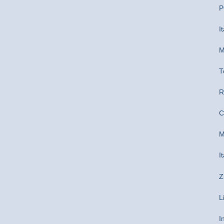
P
I
M
T
R
C
M
I
Z
L
I