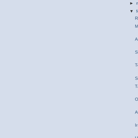
►
▼
R
M
A
S
T
S
T
O
A
I