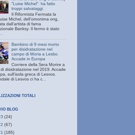
"Luise Michel": ha fatto
troppi salvataggi.
Il Riformista Fermata la
uise Michel, dell’omonima ong,
ata dall’artista di fama
zionale Banksy. Il fermo è stato
..
Bambino di 9 mesi morto
per disidratazione nel
campo di Moria a Lesbo.
Accade in Europa
Corriere della Sera Morire a
 di disidratazione nel 2019. Accade
pa, sull’isola greca di Lesvos.
dale di Lesvos ci ha c...
LIZZAZIONI TOTALI
VIO BLOG
23
(24)
22
(67)
21
(185)