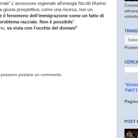
erale".L'assessore regionale all'energia Nicolò Marino
Conosc
la giusta prospettiva: come una risorsa, non un
attrave
 il fenomeno dell'immigrazione come un fatto di
volonta
problema razziale. Non è possibile
".
no,
va vista con l'occhio del domani"
TRANS
Power
CERCA
og possono postare un commento.
"Dirit
TWIT
Pagin
POST 