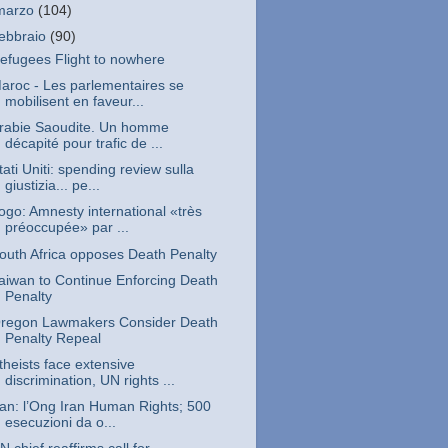
marzo
(104)
febbraio
(90)
efugees Flight to nowhere
aroc - Les parlementaires se
mobilisent en faveur...
rabie Saoudite. Un homme
décapité pour trafic de ...
tati Uniti: spending review sulla
giustizia... pe...
ogo: Amnesty international «très
préoccupée» par ...
outh Africa opposes Death Penalty
aiwan to Continue Enforcing Death
Penalty
regon Lawmakers Consider Death
Penalty Repeal
theists face extensive
discrimination, UN rights ...
ran: l’Ong Iran Human Rights; 500
esecuzioni da o...