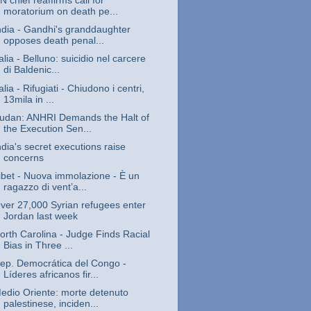
N chief reaffirms call for
moratorium on death pe...
ndia - Gandhi's granddaughter
opposes death penal...
talia - Belluno: suicidio nel carcere
di Baldenic...
talia - Rifugiati - Chiudono i centri,
13mila in ...
udan: ANHRI Demands the Halt of
the Execution Sen...
ndia's secret executions raise
concerns
ibet - Nuova immolazione - È un
ragazzo di vent’a...
ver 27,000 Syrian refugees enter
Jordan last week
orth Carolina - Judge Finds Racial
Bias in Three ...
ep. Democrática del Congo -
Líderes africanos fir...
edio Oriente: morte detenuto
palestinese, inciden...