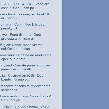
OST OF THE WEEK - "Vado alla
casa di Gesù, non po...
talia - Immigrazione, rivolta al CIE
di Torino - ...
ontana - Committee kills death
penalty bill
okyo - Pena di morte: Dura
protesta a ministro gi...
ifugiati: Unhcr, molte vittime
nell'Oceano Indian...
ameroun: La peine de mort - Une
épée sur la tête ...
aryland - Senate panel approves
measures on death...
talia - Castrovillari (CS) - Due
bambini di uno e...
imbabwe prisons to review death
sentences
ibya arrests foreign 'missionaries'
Four foreign ...
n Italia oltre 7.500 rifugiati, Sicilia