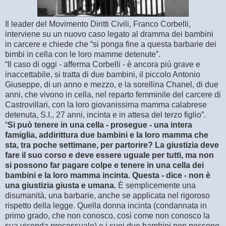
Il leader del Movimento Diritti Civili, Franco Corbelli,
interviene su un nuovo caso legato al dramma dei bambini
in carcere e chiede che “si ponga fine a questa barbarie dei
bimbi in cella con le loro mamme detenute”.
“Il caso di oggi - afferma Corbelli - è ancora più grave e
inaccettabile, si tratta di due bambini, il piccolo Antonio
Giuseppe, di un anno e mezzo, e la sorellina Chanel, di due
anni, che vivono in cella, nel reparto femminile del carcere di
Castrovillari, con la loro giovanissima mamma calabrese
detenuta, S.I., 27 anni, incinta e in attesa del terzo figlio”.
“
Si può tenere in una cella - prosegue - una intera
famiglia, addirittura due bambini e la loro mamma che
sta, tra poche settimane, per partorire? La giustizia deve
fare il suo corso e deve essere uguale per tutti, ma non
si possono far pagare colpe e tenere in una cella dei
bambini e la loro mamma incinta. Questa - dice - non è
una giustizia giusta e umana.
È semplicemente una
disumanità, una barbarie, anche se applicata nel rigoroso
rispetto della legge. Quella donna incinta (condannata in
primo grado, che non conosco, così come non conosco la
sua vicenda processuale) e i suoi due bambini non possono