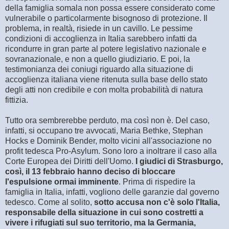
della famiglia somala non possa essere considerato come
vulnerabile o particolarmente bisognoso di protezione. Il
problema, in realtà, risiede in un cavillo. Le pessime
condizioni di accoglienza in Italia sarebbero infatti da
ricondurre in gran parte al potere legislativo nazionale e
sovranazionale, e non a quello giudiziario. E poi, la
testimonianza dei coniugi riguardo alla situazione di
accoglienza italiana viene ritenuta sulla base dello stato
degli atti non credibile e con molta probabilità di natura
fittizia.
Tutto ora sembrerebbe perduto, ma così non è. Del caso,
infatti, si occupano tre avvocati, Maria Bethke, Stephan
Hocks e Dominik Bender, molto vicini all'associazione no
profit tedesca Pro-Asylum. Sono loro a inoltrare il caso alla
Corte Europea dei Diritti dell'Uomo.
I giudici di Strasburgo,
così, il 13 febbraio hanno deciso di bloccare
l'espulsione ormai imminente
. Prima di rispedire la
famiglia in Italia, infatti, vogliono delle garanzie dal governo
tedesco. Come al solito,
sotto accusa non c'è solo l'Italia,
responsabile della situazione in cui sono costretti a
vivere i rifugiati sul suo territorio, ma la Germania,