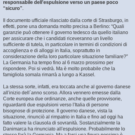
responsabile dell'espulsione verso un paese poco
“sicuro”
.
Il documento ufficiale rilasciato dalla corte di Strasburgo, in
effetti, pone una domanda molto precisa a Berlino: “Quali
garanzie può ottenere il governo tedesco da quello italiano
per assicurare che i candidati riceveranno un livello
sufficiente di tutela, in particolare in termini di condizioni di
accoglienza e di alloggi in Italia, soprattutto in
considerazione della loro particolare situazione familiare?”
La Germania ha tempo fino al 6 marzo prossimo per
rispondere. Poi si vedrà. Ma è molto probabile che la
famigliola somala rimarrà a lungo a Kassel.
La stessa sorte, infatti, era toccata anche al governo danese
all'inizio dell´anno scorso. Allora vennero emesse dalla
Corte europea due ordinanze, anche quelle provvisorie,
riguardanti due espulsioni verso l'Italia di persone
bisognose di protezione. Il governo danese, vista la
situazione, rinunciò al rimpatrio in Italia e fino ad oggi ha
fatto valere la clausola di sovranità. Sostanzialmente la
Danimarca ha rinunciato all'espulsione. Probabilmente lo
stesso farà la Germania. Ma a farci una figura pessima è