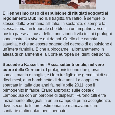
E' l'ennesimo caso di espulsione di rifugiati soggetti al
regolamento Dublino II
. Il tragitto, tra l'altro, è sempre lo
stesso: dalla Germania all'Italia. In sostanza, è sempre la
stessa storia, un tribunale che blocca un rimpatrio verso il
nostro paese a causa delle condizioni di vita in cui i profughi
sono costretti a vivere qui da noi. Quello che cambia,
stavolta, è che ad essere oggetto del decreto di espulsione è
un'intera famiglia. E che a bloccarne l'allontanamento in
attesa di chiarimenti è la Corte europea dei diritti dell'uomo.
Succede a Kassel, nell'Assia settentrionale, nel vero
cuore della Germania
. I protagonisti sono due giovani
somali, marito e moglie, e i loro tre figli: due gemellini di soli
dieci mesi, e un bambinetto di due anni. La coppia era
sbarcata in Italia due anni fa, nell'aprile 2011, con il
primogenito in fasce. Erano approdati sulle coste di
Lampedusa con un barcone di disperati. Furono tutti e tre
inizialmente alloggiati in un un campo di prima accoglienza,
dove secondo le loro testimonianze mancavano cure
sanitarie e alimentari per il neonato.