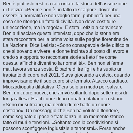
Ben è piuttosto restio a raccontare la storia dell’assunzione
di Letizia: «Per me non è un fatto di scalpore, dovrebbe
essere la normalità e non voglio farmi pubblicità per una
cosa che ritengo un fatto di civiltà. Non deve costituire
un’eccezione, ma la regola». È stata Letizia a convincere
Ben a rilasciare questa intervista, dopo che la storia era
stata raccontata per la prima volta sulle pagine fiorentine de
La Nazione. Dice Letizia: «Sono consapevole delle difficoltà
che si trovano a vivere le donne incinta sul posto di lavoro e
credo sia opportuno raccontare storie a lieto fine come
questa, affinché diventino la normalità». Ben non si ferma
mai, lavora senza sosta. È padre di tre figli e ha subìto un
trapianto di cuore nel 2011. Stava giocando a calcio, quando
improvvisamente il suo cuore si è fermato. Attacco cardiaco.
Miocardiopatia dilatativa. C’era solo un modo per salvare
Ben: un cuore nuovo, che arrivò soltanto dopo sette mesi di
lunga attesa. Era il cuore di un donatore italiano, cristiano.
«Sono musulmano, ma dentro di me batte un cuore
cristiano». Un messaggio che Ben ha voluto diffondere,
come segnale di pace e fratellanza in un momento storico
fatto di muri e tensioni. «Soltanto con la condivisione si
possono sconfiggere ingiustizie e terrorismi». Forse anche