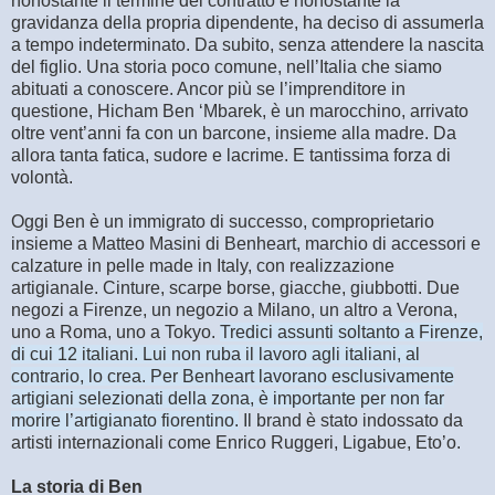
nonostante il termine del contratto e nonostante la
gravidanza della propria dipendente, ha deciso di assumerla
a tempo indeterminato. Da subito, senza attendere la nascita
del figlio. Una storia poco comune, nell’Italia che siamo
abituati a conoscere. Ancor più se l’imprenditore in
questione, Hicham Ben ‘Mbarek, è un marocchino, arrivato
oltre vent’anni fa con un barcone, insieme alla madre. Da
allora tanta fatica, sudore e lacrime. E tantissima forza di
volontà.
Oggi Ben è un immigrato di successo, comproprietario
insieme a Matteo Masini di Benheart, marchio di accessori e
calzature in pelle made in Italy, con realizzazione
artigianale. Cinture, scarpe borse, giacche, giubbotti. Due
negozi a Firenze, un negozio a Milano, un altro a Verona,
uno a Roma, uno a Tokyo.
Tredici assunti soltanto a Firenze,
di cui 12 italiani. Lui non ruba il lavoro agli italiani, al
contrario, lo crea. Per Benheart lavorano esclusivamente
artigiani selezionati della zona, è importante per non far
morire l’artigianato fiorentino.
Il brand è stato indossato da
artisti internazionali come Enrico Ruggeri, Ligabue, Eto’o.
La storia di Ben