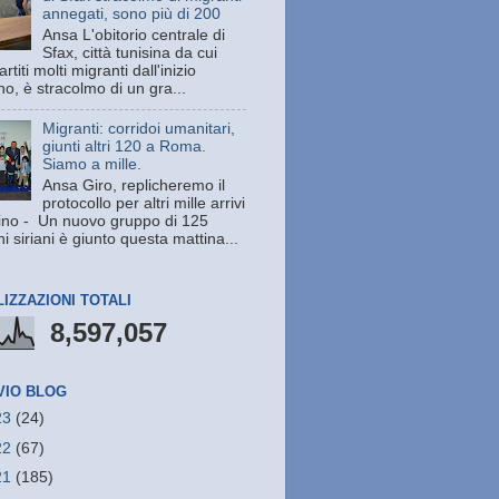
annegati, sono più di 200
Ansa L'obitorio centrale di
Sfax, città tunisina da cui
rtiti molti migranti dall'inizio
no, è stracolmo di un gra...
Migranti: corridoi umanitari,
giunti altri 120 a Roma.
Siamo a mille.
Ansa Giro, replicheremo il
protocollo per altri mille arrivi
ino - Un nuovo gruppo di 125
i siriani è giunto questa mattina...
LIZZAZIONI TOTALI
8,597,057
VIO BLOG
23
(24)
22
(67)
21
(185)