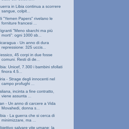
uerra in Libia continua a scorrere
sangue, colpit...
li "Yemen Papers" rivelano le
forniture francesi ...
igranti "Meno sbarchi ma più
morti": ogni 1000 sb...
icaragua - Un anno di dura
repressione: 325 uccis...
essico, 45 corpi in due fosse
comuni. Resti di de...
ibia: Unicef, 7.300 i bambini sfollati
finora 4.5...
iria - Strage degli innocenti nel
campo profughi ...
taliana, incinta a fine contratto,
viene assunta ...
ran - Un anno di carcere a Vida
Movahedi, donna s...
ibia - La guerra che si cerca di
minimizzare, ma ...
biettivo salvare vite umane: la