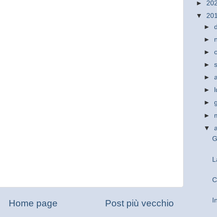
►
20
▼
20
►
►
►
►
►
►
►
►
▼
G
L
C
I
Home page
Post più vecchio