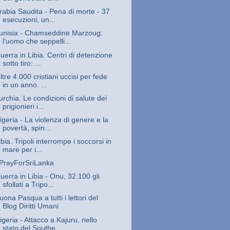
rabia Saudita - Pena di morte - 37
esecuzioni, un...
unisia - Chamseddine Marzoug:
l'uomo che seppelli...
uerra in Libia. Centri di detenzione
sotto tiro: ...
ltre 4.000 cristiani uccisi per fede
in un anno. ...
urchia. Le condizioni di salute dei
prigionieri i...
igeria - La violenza di genere e la
povertà, spin...
ibia. Tripoli interrompe i soccorsi in
mare per i...
PrayForSriLanka
uerra in Libia - Onu, 32.100 gli
sfollati a Tripo...
uona Pasqua a tutti i lettori del
Blog Diritti Umani
igeria - Attacco a Kajuru, nello
stato del Southe...