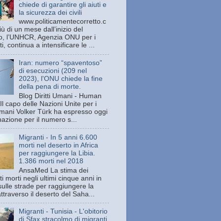
chiede di garantire gli aiuti e
la sicurezza dei civili
www.politicamentecorretto.c
ù di un mese dall’inizio del
tto, l’UNHCR, Agenzia ONU per i
ti, continua a intensificare le ...
Iran: numero “spaventoso”
di esecuzioni (209 nel
2023), l'ONU chiede la fine
della pena di morte.
Blog Diritti Umani - Human
Il capo delle Nazioni Unite per i
 umani Volker Türk ha espresso oggi
azione per il numero s...
Migranti - In 5 anni 6.600
morti nel deserto in Africa
per raggiungere la Libia.
1.386 morti nel 2018
AnsaMed La stima dei
i morti negli ultimi cinque anni in
sulle strade per raggiungere la
attraverso il deserto del Saha...
Migranti - Tunisia - L'obitorio
di Sfax stracolmo di migranti