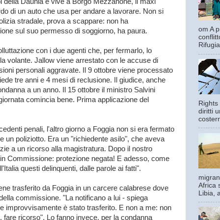
 della Daunia e vive a Borgo Mezzanone, il maxi
ordo di un auto che usa per andare a lavorare. Non si
olizia stradale, prova a scappare: non ha
om A pi
sione sul suo permesso di soggiorno, ha paura.
confli
Rifugia
uttazione con i due agenti che, per fermarlo, lo
a volante. Jallow viene arrestato con le accuse di
esioni personali aggravate. Il 9 ottobre viene processato
iede tre anni e 4 mesi di reclusione. Il giudice, anche
ndanna a un anno. Il 15 ottobre il ministro Salvini
 giornata comincia bene. Prima applicazione del
Rights 
diritti
costern
edenti penali, l'altro giorno a Foggia non si era fermato
re un poliziotto. Era un "richiedente asilo", che aveva
zie a un ricorso alla magistratura. Dopo il nostro
o in Commissione: protezione negata! E adesso, come
'Italia questi delinquenti, dalle parole ai fatti".
migrant
Africa 
ne trasferito da Foggia in un carcere calabrese dove
Libia, 
della commissione. "La notificano a lui - spiega
 e improvvisamente è stato trasferito. E non a me: non
fare ricorso". Lo fanno invece, per la condanna