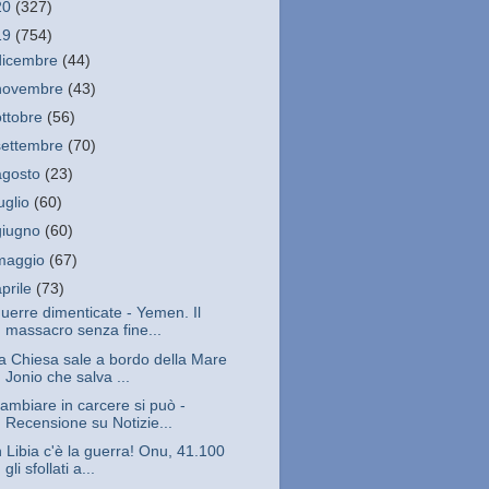
20
(327)
19
(754)
dicembre
(44)
novembre
(43)
ottobre
(56)
settembre
(70)
agosto
(23)
luglio
(60)
giugno
(60)
maggio
(67)
aprile
(73)
uerre dimenticate - Yemen. Il
massacro senza fine...
a Chiesa sale a bordo della Mare
Jonio che salva ...
ambiare in carcere si può -
Recensione su Notizie...
n Libia c'è la guerra! Onu, 41.100
gli sfollati a...