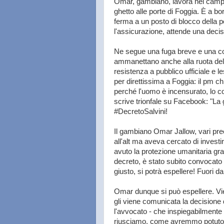
Omar, gambiano, lavora nei campi
ghetto alle porte di Foggia. È a b
ferma a un posto di blocco della p
l'assicurazione, attende una deci
Ne segue una fuga breve e una coll
ammanettano anche alla ruota dell
resistenza a pubblico ufficiale e l
per direttissima a Foggia: il pm ch
perché l'uomo è incensurato, lo co
scrive trionfale su Facebook: "La
#DecretoSalvini!
Il gambiano Omar Jallow, vari prec
all'alt ma aveva cercato di investi
avuto la protezione umanitaria gra
decreto, è stato subito convocat
giusto, si potrà espellere! Fuori dall
Omar dunque si può espellere. Vie
gli viene comunicata la decisione 
l'avvocato - che inspiegabilmente
riusciamo, come avremmo potuto, 