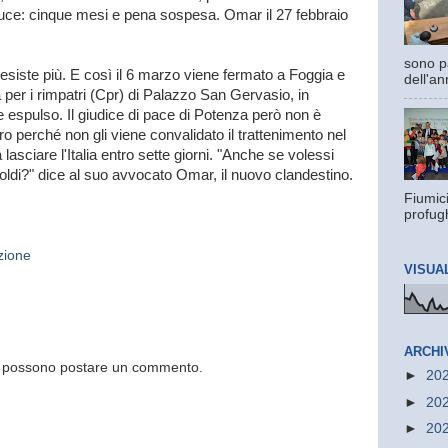
riduce: cinque mesi e pena sospesa. Omar il 27 febbraio
sono pa
esiste più. E così il 6 marzo viene fermato a Foggia e
dell'an
 per i rimpatri (Cpr) di Palazzo San Gervasio, in
 espulso. Il giudice di pace di Potenza però non è
ro perché non gli viene convalidato il trattenimento nel
lasciare l'Italia entro sette giorni. "Anche se volessi
ldi?" dice al suo avvocato Omar, il nuovo clandestino.
Fiumic
profugh
zione
VISUA
ARCHI
og possono postare un commento.
►
20
►
20
►
20