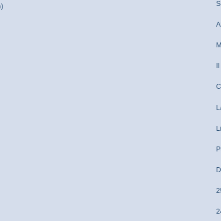
S
m)
A
M
I
C
L
L
P
D
2
2