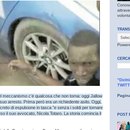
Conosc
attrave
volonta
TRANS
Power
CERCA
"Dirit
TWIT
Pagin
el meccanismo c'è qualcosa che non torna: oggi Jallow
 suo arresto. Prima però era un richiedente asilo. Oggi,
reto di espulsione in tasca "e senza i soldi per tornare
so il suo avvocato, Nicola Totaro. La storia comincia il
POST 