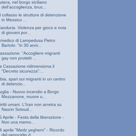
utera, nel borgo siciliano
dell’accoglienza, bruc...
l collasso le strutture di detenzione
in Messico ...
anduria. Violenza per gioco e noia
di giovani por...
l medico di Lampedusa Pietro
Bartolo: "in 30 anni...
assazione: “Accogliere migranti
gay non protetti ...
a Cassazione ridimensiona il
"Decreto sicurezza":...
ibia, spari sui migranti in un centro
di detenzio...
uglia - Nuovo incendio a Borgo
Mezzanone, muore u...
iritti umani. L'Iran non arretra su
Nasrin Sotoud...
5 Aprile - Festa della liberazione -
Non una memo...
4 aprile "Medz yeghern" - Ricordo
del genocidio d...