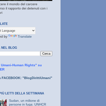
ere il mondo del carcere
rso il rapporto dei detenuti con i
ri
LATE
ed by
Translate
 NEL BLOG
ti Umani-Human Rights" su
TER
a FACEBOOK: "BlogDirittiUmani"
PIÙ LETTI DELLA SETTIMANA
Sudan, un milione di
persone in fuga: UNHCR