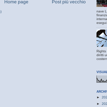
Home page
Post più vecchio
nave L
m)
finanzi
interna
esegui.
Rights 
diritti
costern
VISUA
ARCHI
►
20
►
20