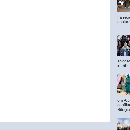
ha requ
ospitar
t...
spiccat
in trib
om A pi
confli
Rifugia