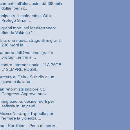
campato all'olocausto, dà 390mila
dollari per i c...
 polpastrelli maledetti di Walid -
Profugo Sirian...
igranti morti nel Mediterraneo:
Sinodo Valdese "I...
ibia, una nuova strage di migranti:
200 morti in ...
apporto dell'Onu: immigrati e
profughi eritrei in...
ncontro Internazionale - “LA PACE
E’ SEMPRE POSSI...
arcere di Gela - Suicidio di un
giovane italiano ...
ran reformists implore US
Congress: Approve nucle...
mmigrazione: decine morti per
asfissia in un cami...
MéxicoNosUrge, l’appello per
fermare la violenza ...
raq - Kurdistan - Pena di morte -