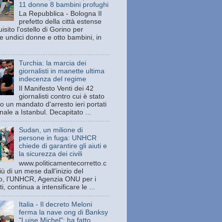
11 donne 8 bambini profughi
La Repubblica - Bologna Il
prefetto della città estense
isito l'ostello di Gorino per
e undici donne e otto bambini, in
Turchia: la marcia dei
giornalisti in manette ultima
indecenza del regime
Il Manifesto Venti dei 42
giornalisti contro cui è stato
o un mandato d'arresto ieri portati
unale a Istanbul. Decapitato ...
Sudan, un milione di
persone in fuga: UNHCR
chiede di garantire gli aiuti e
la sicurezza dei civili
www.politicamentecorretto.c
ù di un mese dall’inizio del
tto, l’UNHCR, Agenzia ONU per i
ti, continua a intensificare le ...
Italia - Il decreto Meloni
ferma la nave ong di Banksy
"Luise Michel": ha fatto