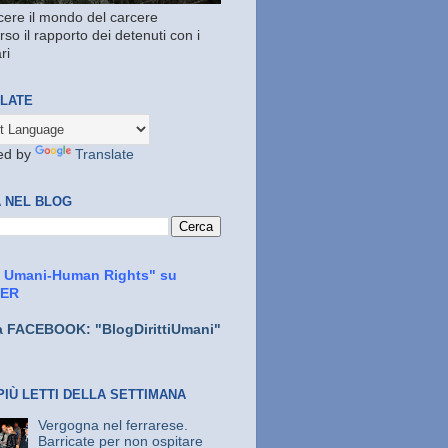
ere il mondo del carcere
rso il rapporto dei detenuti con i
ri
LATE
ed by
Translate
 NEL BLOG
ti Umani-Human Rights" su
TER
a FACEBOOK: "BlogDirittiUmani"
PIÙ LETTI DELLA SETTIMANA
Vergogna nel ferrarese.
Barricate per non ospitare