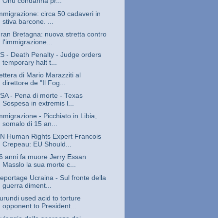
Onu condanna pr...
mmigrazione: circa 50 cadaveri in
stiva barcone. ...
ran Bretagna: nuova stretta contro
l'immigrazione...
S - Death Penalty - Judge orders
temporary halt t...
ettera di Mario Marazziti al
direttore de "Il Fog...
SA - Pena di morte - Texas
Sospesa in extremis l...
mmigrazione - Picchiato in Libia,
somalo di 15 an...
N Human Rights Expert Francois
Crepeau: EU Should...
6 anni fa muore Jerry Essan
Masslo la sua morte c...
eportage Ucraina - Sul fronte della
guerra diment...
urundi used acid to torture
opponent to President...