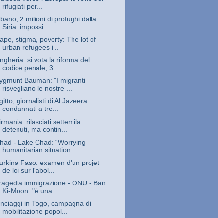
rifugiati per...
ibano, 2 milioni di profughi dalla
Siria: impossi...
ape, stigma, poverty: The lot of
urban refugees i...
ngheria: si vota la riforma del
codice penale, 3 ...
ygmunt Bauman: "I migranti
risvegliano le nostre ...
gitto, giornalisti di Al Jazeera
condannati a tre...
irmania: rilasciati settemila
detenuti, ma contin...
had - Lake Chad: “Worrying
humanitarian situation...
urkina Faso: examen d'un projet
de loi sur l'abol...
ragedia immigrazione - ONU - Ban
Ki-Moon: "è una ...
inciaggi in Togo, campagna di
mobilitazione popol...