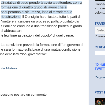
L’iniziativa di pace prenderà avvio a settembre, con la
Conosc
formazione di quattro gruppi di lavoro che si
attrave
occuperanno di sicurezza, lotta al terrorismo, e
volonta
ricostruzione.
Il Consiglio ha chiesto a tutte le parti di
“mettere in cantiere un processo politico guidato dai
TRANS
siriani che conduca a una transizione politica in grado
di abbracciare
le legittime aspirazioni del popolo” di quel paese.
Power
La transizione prevede la formazione di “un governo di
CERCA
 che sarà formato sulla base di una mutua condivisione
tà delle istituzioni governative”.
"Dirit
n de Mistura
TWIT
Pagin
POST 
og possono postare un commento.