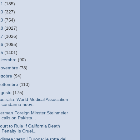
21
(185)
20
(327)
19
(754)
18
(1027)
17
(1026)
16
(1095)
15
(1401)
dicembre
(90)
novembre
(78)
ottobre
(94)
settembre
(110)
agosto
(175)
ustralia: World Medical Association
condanna nuov...
erman Foreign Minster Steinmeier
calls on Pakista...
ourt to Rule If California Death
Penalty Is Cruel...
dissea verso l'Europa: le rotte dei