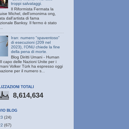
troppi salvataggi.
Il Riformista Fermata la
uise Michel, dell’omonima ong,
ata dall’artista di fama
zionale Banksy. Il fermo è stato
..
Iran: numero “spaventoso”
di esecuzioni (209 nel
2023), l'ONU chiede la fine
della pena di morte.
Blog Diritti Umani - Human
Il capo delle Nazioni Unite per i
 umani Volker Türk ha espresso oggi
azione per il numero s...
LIZZAZIONI TOTALI
8,614,634
VIO BLOG
23
(24)
22
(67)