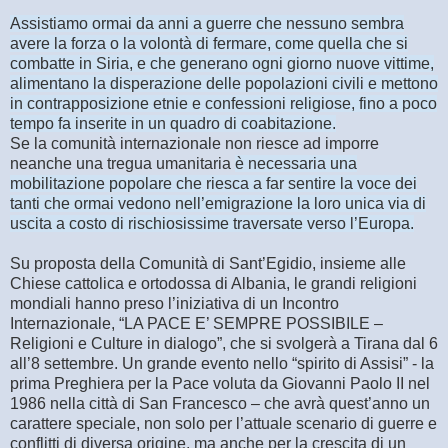
Assistiamo ormai da anni a guerre che nessuno sembra
avere la forza o la volontà di fermare, come quella che si
combatte in Siria, e che generano ogni giorno nuove vittime,
alimentano la disperazione delle popolazioni civili e mettono
in contrapposizione etnie e confessioni religiose, fino a poco
tempo fa inserite in un quadro di coabitazione.
Se la comunità internazionale non riesce ad imporre
neanche una tregua umanitaria
è necessaria una
mobilitazione popolare che riesca a far sentire la voce dei
tanti che ormai vedono nell’emigrazione la loro unica via di
uscita a costo di rischiosissime traversate verso l’Europa.
Su proposta della Comunità di Sant’Egidio, insieme alle
Chiese cattolica e ortodossa di Albania, le grandi religioni
mondiali hanno preso l’iniziativa di un Incontro
Internazionale, “LA PACE E’ SEMPRE POSSIBILE –
Religioni e Culture in dialogo”, che si svolgerà a Tirana dal 6
all’8 settembre. Un grande evento nello “spirito di Assisi” - la
prima Preghiera per la Pace voluta da Giovanni Paolo II nel
1986 nella città di San Francesco – che avrà quest’anno un
carattere speciale, non solo per l’attuale scenario di guerre e
conflitti di diversa origine, ma anche per la crescita di un