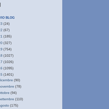
N
VIO BLOG
23
(24)
22
(67)
21
(185)
20
(327)
19
(754)
18
(1027)
17
(1026)
16
(1095)
15
(1401)
dicembre
(90)
novembre
(78)
ottobre
(94)
settembre
(110)
agosto
(175)