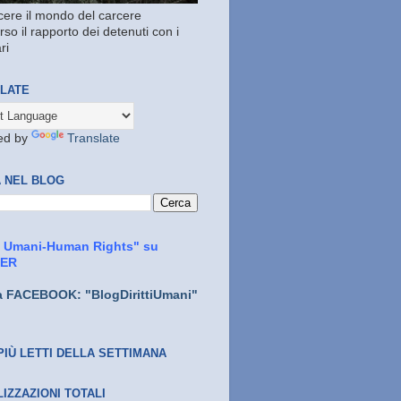
ere il mondo del carcere
rso il rapporto dei detenuti con i
ri
LATE
ed by
Translate
 NEL BLOG
ti Umani-Human Rights" su
TER
a FACEBOOK: "BlogDirittiUmani"
PIÙ LETTI DELLA SETTIMANA
LIZZAZIONI TOTALI