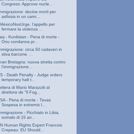
Congress: Approve nucle...
mmigrazione: decine morti per
asfissia in un cami...
MéxicoNosUrge, l’appello per
fermare la violenza ...
raq - Kurdistan - Pena di morte -
Onu condanna pr...
mmigrazione: circa 50 cadaveri in
stiva barcone. ...
ran Bretagna: nuova stretta contro
l'immigrazione...
S - Death Penalty - Judge orders
temporary halt t...
ettera di Mario Marazziti al
direttore de "Il Fog...
SA - Pena di morte - Texas
Sospesa in extremis l...
mmigrazione - Picchiato in Libia,
somalo di 15 an...
N Human Rights Expert Francois
Crepeau: EU Should...