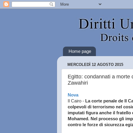
Home page
MERCOLEDÌ 12 AGOSTO 2015
Egitto: condannati a morte di
Zawahiri
Nova
Il Cairo -
La corte penale de Il C
colpevoli di terrorismo nel cosid
imputati figura anche il fratell
Mohamed. Nel processo gli impu
contro le forze di sicurezza eg