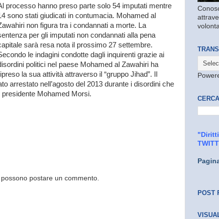
Al processo hanno preso parte solo 54 imputati mentre
Conosc
14 sono stati giudicati in contumacia. Mohamed al
attrave
Zawahiri non figura tra i condannati a morte. La
volonta
sentenza per gli imputati non condannati alla pena
capitale sarà resa nota il prossimo 27 settembre.
TRANS
Secondo le indagini condotte dagli inquirenti grazie ai
disordini politici nel paese Mohamed al Zawahiri ha
ripreso la sua attività attraverso il “gruppo Jihad”. Il
Power
tato arrestato nell’agosto del 2013 durante i disordini che
el presidente Mohamed Morsi.
CERCA
"Dirit
TWIT
Pagin
og possono postare un commento.
POST 
VISUA