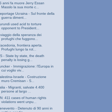
6 anni fa muore Jerry Essan
Masslo la sua morte c...
eportage Ucraina - Sul fronte della
guerra diment...
urundi used acid to torture
opponent to President...
l viaggio della speranza dei
profughi che fuggono...
acedonia, frontiera aperta.
Profughi lungo la rot...
S - State by state, the death
penalty is losing g...
uncker - Immigrazione: l'Europa in
cui voglio viv...
alestina-Israele - Costruzione
muro Cremisan - S...
talia - Migranti, salvate 4.400
persone al largo ...
N: 411 cases of human rights
violations went unpu...
enevento - Detenuto di 90 anni in