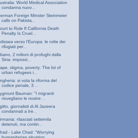
ustralia: World Medical Association
condanna nuov...
erman Foreign Minster Steinmeier
calls on Pakista...
ourt to Rule If California Death
Penalty Is Cruel...
dissea verso l'Europa: le rotte dei
rifugiati per...
ibano, 2 milioni di profughi dalla
Siria: impossi...
ape, stigma, poverty: The lot of
urban refugees i...
ngheria: si vota la riforma del
codice penale, 3 ...
ygmunt Bauman: "I migranti
risvegliano le nostre ...
gitto, giornalisti di Al Jazeera
condannati a tre...
irmania: rilasciati settemila
detenuti, ma contin...
had - Lake Chad: “Worrying
humanitarian situation...