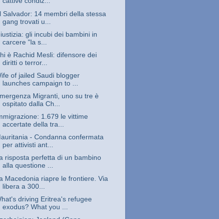
cattive condiz...
l Salvador: 14 membri della stessa
gang trovati u...
iustizia: gli incubi dei bambini in
carcere "la s...
hi è Rachid Mesli: difensore dei
diritti o terror...
ife of jailed Saudi blogger
launches campaign to ...
mergenza Migranti, uno su tre è
ospitato dalla Ch...
mmigrazione: 1.679 le vittime
accertate della tra...
auritania - Condanna confermata
per attivisti ant...
a risposta perfetta di un bambino
alla questione ...
a Macedonia riapre le frontiere. Via
libera a 300...
hat's driving Eritrea's refugee
exodus? What you ...