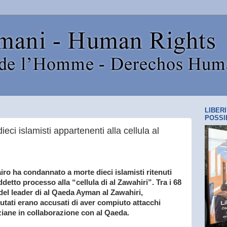
LIBER
POSSI
eci islamisti appartenenti alla cellula al
airo ha condannato a morte dieci islamisti ritenuti
detto processo alla “cellula di al Zawahiri”. Tra i 68
o del leader di al Qaeda Ayman al Zawahiri,
tati erano accusati di aver compiuto attacchi
iziane in collaborazione con al Qaeda.