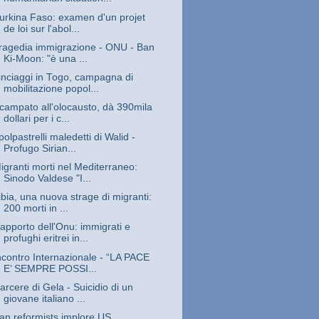
urkina Faso: examen d'un projet
de loi sur l'abol...
ragedia immigrazione - ONU - Ban
Ki-Moon: "è una ...
inciaggi in Togo, campagna di
mobilitazione popol...
campato all'olocausto, dà 390mila
dollari per i c...
 polpastrelli maledetti di Walid -
Profugo Sirian...
igranti morti nel Mediterraneo:
Sinodo Valdese "I...
ibia, una nuova strage di migranti:
200 morti in ...
apporto dell'Onu: immigrati e
profughi eritrei in...
ncontro Internazionale - “LA PACE
E’ SEMPRE POSSI...
arcere di Gela - Suicidio di un
giovane italiano ...
ran reformists implore US