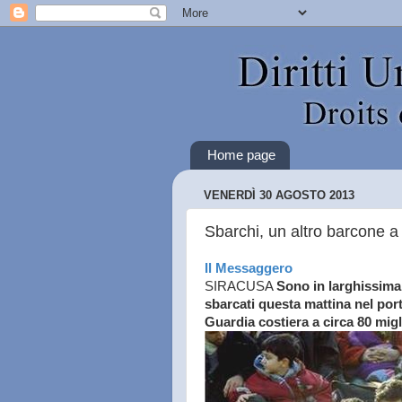
Home page
VENERDÌ 30 AGOSTO 2013
Sbarchi, un altro barcone a 
Il Messaggero
SIRACUSA
Sono in larghissima 
sbarcati questa mattina nel por
Guardia costiera a circa 80 mig