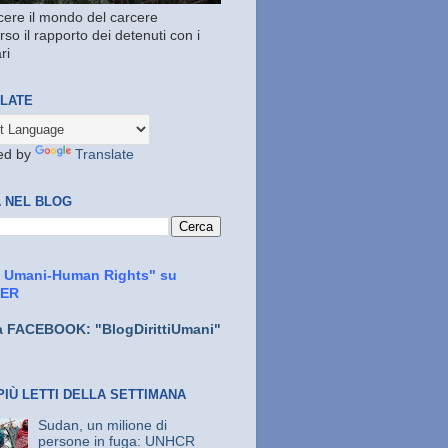
ere il mondo del carcere
rso il rapporto dei detenuti con i
ri
LATE
ed by
Translate
 NEL BLOG
ti Umani-Human Rights" su
TER
a FACEBOOK: "BlogDirittiUmani"
PIÙ LETTI DELLA SETTIMANA
Sudan, un milione di
persone in fuga: UNHCR