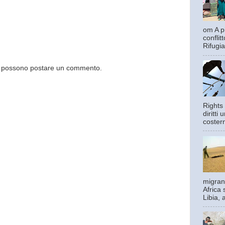
om A pi
confli
Rifugia
og possono postare un commento.
Rights 
diritti
costern
migrant
Africa 
Libia, 