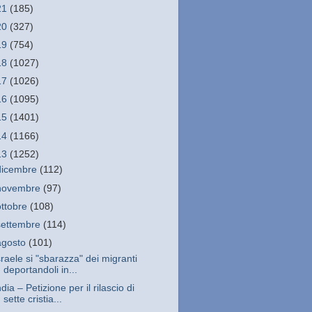
21
(185)
20
(327)
19
(754)
18
(1027)
17
(1026)
16
(1095)
15
(1401)
14
(1166)
13
(1252)
dicembre
(112)
novembre
(97)
ottobre
(108)
settembre
(114)
agosto
(101)
sraele si "sbarazza" dei migranti
deportandoli in...
ndia – Petizione per il rilascio di
sette cristia...