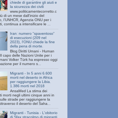
chiede di garantire gli aiuti e
la sicurezza dei civili
www.politicamentecorretto.c
ù di un mese dall’inizio del
tto, l’UNHCR, Agenzia ONU per i
ti, continua a intensificare le ...
Iran: numero “spaventoso”
di esecuzioni (209 nel
2023), l'ONU chiede la fine
della pena di morte.
Blog Diritti Umani - Human
Il capo delle Nazioni Unite per i
 umani Volker Türk ha espresso oggi
azione per il numero s...
Migranti - In 5 anni 6.600
morti nel deserto in Africa
per raggiungere la Libia.
1.386 morti nel 2018
AnsaMed La stima dei
i morti negli ultimi cinque anni in
sulle strade per raggiungere la
attraverso il deserto del Saha...
Migranti - Tunisia - L'obitorio
di Sfax stracolmo di migranti