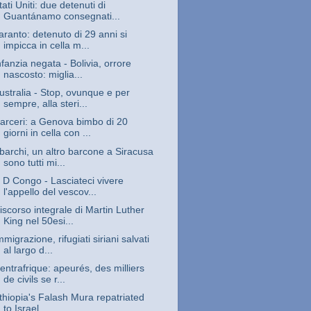
tati Uniti: due detenuti di
Guantánamo consegnati...
aranto: detenuto di 29 anni si
impicca in cella m...
nfanzia negata - Bolivia, orrore
nascosto: miglia...
ustralia - Stop, ovunque e per
sempre, alla steri...
arceri: a Genova bimbo di 20
giorni in cella con ...
barchi, un altro barcone a Siracusa
sono tutti mi...
 D Congo - Lasciateci vivere
l'appello del vescov...
iscorso integrale di Martin Luther
King nel 50esi...
mmigrazione, rifugiati siriani salvati
al largo d...
entrafrique: apeurés, des milliers
de civils se r...
thiopia's Falash Mura repatriated
to Israel