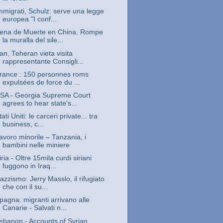
mmigrati, Schulz: serve una legge
europea "I conf...
ena de Muerte en China. Rompe
la muralla del sile...
ran, Teheran vieta visita
rappresentante Consigli...
rance : 150 personnes roms
expulsées de force du ...
SA - Georgia Supreme Court
agrees to hear state's...
tati Uniti: le carceri private... tra
business, c...
avoro minorile – Tanzania, i
bambini nelle miniere
iria - Oltre 15mila curdi siriani
fuggono in Iraq...
azzismo: Jerry Masslo, il rifugiato
che con il su...
pagna: migranti arrivano alle
Canarie - Salvati n...
ebanon - Accounts of Syrian