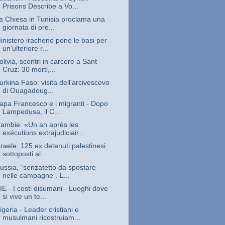
Prisons Describe a Vo...
a Chiesa in Tunisia proclama una
giornata di pre...
inistero iracheno pone le basi per
un'ulteriore r...
olivia, scontri in carcere a Sant
Cruz: 30 morti,...
urkina Faso: visita dell'arcivescovo
di Ouagadoug...
apa Francesco e i migranti - Dopo
Lampedusa, il C...
ambie: «Un an après les
exécutions extrajudiciair...
sraele: 125 ex detenuti palestinesi
sottoposti al...
ussia, “senzatetto da spostare
nelle campagne”. L...
IE - I costi disumani - Luoghi dove
si vive un te...
igeria - Leader cristiani e
musulmani ricostruiam...