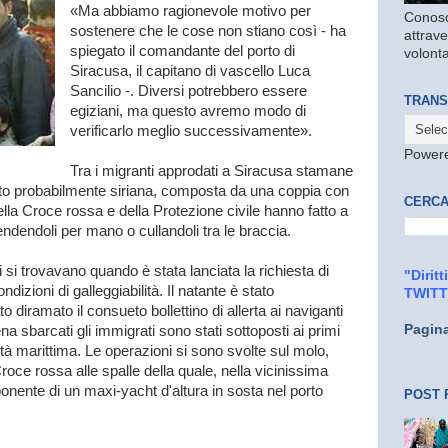
«Ma abbiamo ragionevole motivo per
Conosc
sostenere che le cose non stiano così - ha
attrave
spiegato il comandante del porto di
volonta
Siracusa, il capitano di vascello Luca
Sancilio -. Diversi potrebbero essere
TRANS
egiziani, ma questo avremo modo di
verificarlo meglio successivamente».
Power
Tra i migranti approdati a Siracusa stamane
lto probabilmente siriana, composta da una coppia con
CERCA
 della Croce rossa e della Protezione civile hanno fatto a
ndendoli per mano o cullandoli tra le braccia.
i si trovavano quando è stata lanciata la richiesta di
"Dirit
ndizioni di galleggiabilità. Il natante è stato
TWIT
 diramato il consueto bollettino di allerta ai naviganti
Pagin
a sbarcati gli immigrati sono stati sottoposti ai primi
tà marittima. Le operazioni si sono svolte sul molo,
roce rossa alle spalle della quale, nella vicinissima
nente di un maxi-yacht d'altura in sosta nel porto
POST 