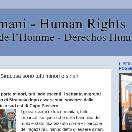
LIBER
POSSI
Siracusa sono tutti minori e siriani
parte minori, tutti adolescenti, i settanta migranti
to di Siracusa dopo essere stati soccorsi dalla
lia a sud est di Capo Passero.
I giovanissimi extracomunitari, tutti
imbarcati su quello che sulla banchina del
molo è stato ribattezzato come «il barcone
dei ragazzini», hanno detto di essere siriani.