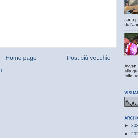
sono pa
dell'an
Home page
Post più vecchio
Avvenir
m)
alla gu
mila uc
VISUA
ARCHI
►
20
►
20