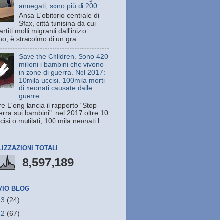
annegati, sono più di 200
Ansa L'obitorio centrale di
Sfax, città tunisina da cui
rtiti molti migranti dall'inizio
no, è stracolmo di un gra...
Save the Children. Sono 420
milioni i bambini che vivono
in zone di guerra. Nel 2017:
10mila uccisi, 100mila morti
di neonati causate dalle
guerre
e L'ong lancia il rapporto "Stop
erra sui bambini": nel 2017 oltre 10
cisi o mutilati, 100 mila neonati l...
LIZZAZIONI TOTALI
8,597,189
VIO BLOG
23
(24)
22
(67)