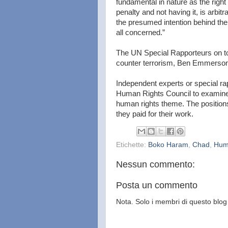
fundamental in nature as the right 
penalty and not having it, is arbit
the presumed intention behind th
all concerned.”
The UN Special Rapporteurs on t
counter terrorism, Ben Emmerson
Independent experts or special r
Human Rights Council to examine a
human rights theme. The positions
they paid for their work.
Etichette:
Boko Haram
,
Chad
,
Hum
Nessun commento:
Posta un commento
Nota. Solo i membri di questo bl