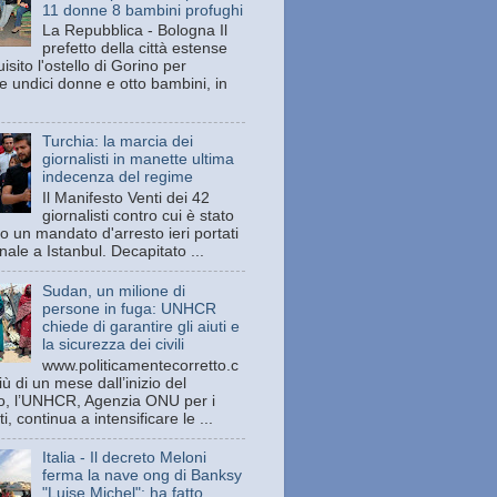
11 donne 8 bambini profughi
La Repubblica - Bologna Il
prefetto della città estense
isito l'ostello di Gorino per
e undici donne e otto bambini, in
Turchia: la marcia dei
giornalisti in manette ultima
indecenza del regime
Il Manifesto Venti dei 42
giornalisti contro cui è stato
o un mandato d'arresto ieri portati
unale a Istanbul. Decapitato ...
Sudan, un milione di
persone in fuga: UNHCR
chiede di garantire gli aiuti e
la sicurezza dei civili
www.politicamentecorretto.c
ù di un mese dall’inizio del
tto, l’UNHCR, Agenzia ONU per i
ti, continua a intensificare le ...
Italia - Il decreto Meloni
ferma la nave ong di Banksy
"Luise Michel": ha fatto