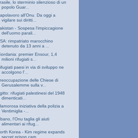
rasile, lo sterminio silenzioso di un
popolo Guar...
apolavoro all’Onu. Da oggi a
vigilare sui diritti...
akistan - Sospesa l'impiccagione
dell'uomo parali...
SA: rimpatriato marocchino
detenuto da 13 anni a ...
iordania: premier Ensour, 1,4
milioni rifugiati s...
ifugiati paesi in via di sviluppo ne
accolgono l'...
reoccupazione delle Chiese di
Gerusalemme sulla v...
gitto: rifugiati palestinesi del 1948
dimenticati...
lamorosa iniziativa della polizia a
Ventimiglia -...
ibano, l'Onu taglia gli aiuti
alimentari ai rifug...
orth Korea - Kim regime expands
secret prison cam...