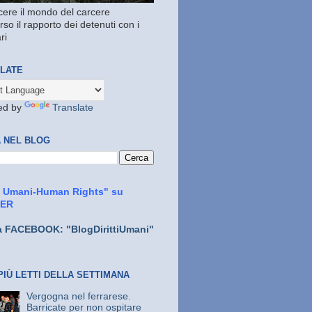
ere il mondo del carcere
rso il rapporto dei detenuti con i
ri
LATE
ed by
Translate
 NEL BLOG
ti Umani-Human Rights" su
TER
a FACEBOOK: "BlogDirittiUmani"
PIÙ LETTI DELLA SETTIMANA
Vergogna nel ferrarese.
Barricate per non ospitare