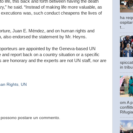
to life, this back and forth between having the death
rary,” he said. “Instead of making life more valuable, as
e executions was, such conduct cheapens the lives of
ha requ
ospitar
t...
orture, Juan E. Méndez, and on human rights and
, also endorsed the statement by Mr. Heyns.
apporteurs are appointed by the Geneva-based UN
nd report back on a country situation or a specific
 are honorary and the experts are not UN staff, nor are
spiccat
in trib
an Rights
,
UN
om A pi
confli
Rifugia
og possono postare un commento.