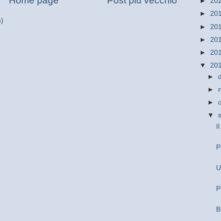
Home page
Post più vecchio
►
20
►
20
m)
►
20
►
20
►
20
▼
20
►
►
►
▼
I
P
U
P
B