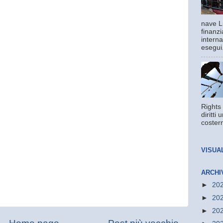
nave L
finanzi
interna
esegui.
Rights 
diritti
costern
VISUA
ARCHI
►
20
►
20
►
20