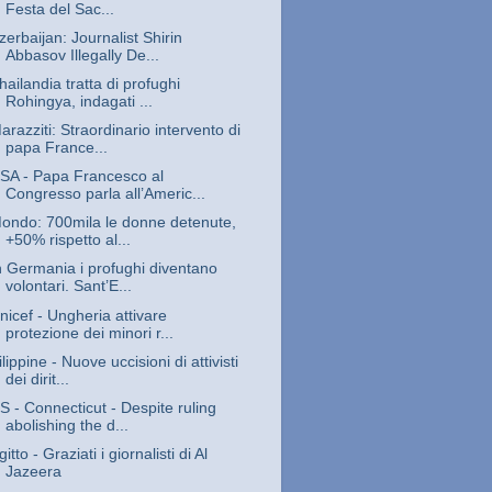
Festa del Sac...
zerbaijan: Journalist Shirin
Abbasov Illegally De...
hailandia tratta di profughi
Rohingya, indagati ...
arazziti: Straordinario intervento di
papa France...
SA - Papa Francesco al
Congresso parla all’Americ...
ondo: 700mila le donne detenute,
+50% rispetto al...
n Germania i profughi diventano
volontari. Sant’E...
nicef - Ungheria attivare
protezione dei minori r...
ilippine - Nuove uccisioni di attivisti
dei dirit...
S - Connecticut - Despite ruling
abolishing the d...
gitto - Graziati i giornalisti di Al
Jazeera