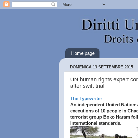
Home page
DOMENICA 13 SETTEMBRE 2015
UN human rights expert co
after swift trial
The Typewriter
An independent United Nations
executions of 10 people in Ch
terrorist group Boko Haram fol
international standards.