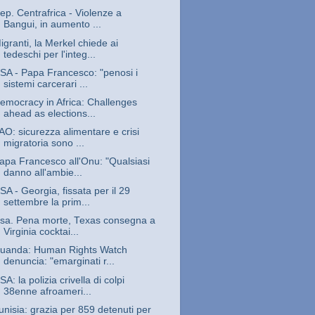
ep. Centrafrica - Violenze a
Bangui, in aumento ...
igranti, la Merkel chiede ai
tedeschi per l'integ...
SA - Papa Francesco: "penosi i
sistemi carcerari ...
emocracy in Africa: Challenges
ahead as elections...
AO: sicurezza alimentare e crisi
migratoria sono ...
apa Francesco all'Onu: "Qualsiasi
danno all'ambie...
SA - Georgia, fissata per il 29
settembre la prim...
sa. Pena morte, Texas consegna a
Virginia cocktai...
uanda: Human Rights Watch
denuncia: "emarginati r...
SA: la polizia crivella di colpi
38enne afroameri...
unisia: grazia per 859 detenuti per