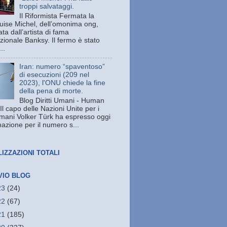
troppi salvataggi.
Il Riformista Fermata la
uise Michel, dell’omonima ong,
ata dall’artista di fama
zionale Banksy. Il fermo è stato
..
Iran: numero “spaventoso”
di esecuzioni (209 nel
2023), l'ONU chiede la fine
della pena di morte.
Blog Diritti Umani - Human
Il capo delle Nazioni Unite per i
 umani Volker Türk ha espresso oggi
azione per il numero s...
LIZZAZIONI TOTALI
VIO BLOG
23
(24)
22
(67)
21
(185)