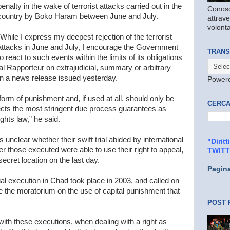
penalty in the wake of terrorist attacks carried out in the
Conosc
country by Boko Haram between June and July.
attrave
volonta
“While I express my deepest rejection of the terrorist
attacks in June and July, I encourage the Government
TRANS
to react to such events within the limits of its obligations
ial Rapporteur on extrajudicial, summary or arbitrary
in a news release issued yesterday.
Power
orm of punishment and, if used at all, should only be
CERCA
spects the most stringent due process guarantees as
ights law,” he said.
s unclear whether their swift trial abided by international
"Dirit
r those executed were able to use their right to appeal,
TWIT
cret location on the last day.
Pagin
cial execution in Chad took place in 2003, and called on
te the moratorium on the use of capital punishment that
POST 
 with these executions, when dealing with a right as