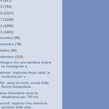
20
(327)
19
(754)
18
(1027)
17
(1026)
16
(1095)
15
(1401)
dicembre
(90)
novembre
(78)
ottobre
(94)
settembre
(110)
l disegno che una bambina siriana
ha consegnato a...
akistan: impiccato Ansar Iqbal, la
condanna per u...
SA - pena di morte: uccisa Kelly
Renne Gissendane...
asso importante verso la
cittadinanza per 700 mil...
urundi: rapporto Onu denuncia
aumento delle viole...