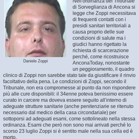
Nell'ordinanza del Tribunale
di Sorveglianza di Ancona si
legge che Zoppi necessitava
di frequenti contatti con i
presidi sanitari territoriali a
causa proprio delle sue
condizioni di salute ma i
giudici hanno rigettato la
richiesta di scarcerazione
perché, come ricostruisce
Daniele Zoppi
AnconaToday, nonostante
un peggioramento, il quadro
clinico di Zoppi non sarebbe stato tale da giustificare il rinvio
facoltativo della pena. Le condizioni di Zoppi, secondo il
Tribunale, non era compromesse al punto da non rispondere
più alle cure disponibili: il 34enne poteva benissimo essere
curato in carcere ma doveva essere seguito all'interno di
adeguate strutture sanitarie (anche penitenziarie se ritenuto
necessario dal medico della casa circondariale) per
sottoporsi ad adeguati esami, come sottolineato nella stessa
ordinanza. Esami che però non sono mai arrivati perché lo
scorso 23 luglio Zoppi si è sentito male nella sua cella ed è
morto.