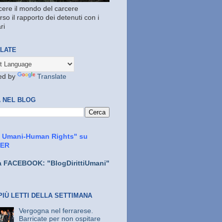
ere il mondo del carcere
rso il rapporto dei detenuti con i
ri
LATE
ed by
Translate
 NEL BLOG
ti Umani-Human Rights" su
TER
a FACEBOOK: "BlogDirittiUmani"
PIÙ LETTI DELLA SETTIMANA
Vergogna nel ferrarese.
Barricate per non ospitare