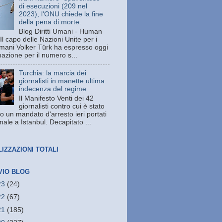
di esecuzioni (209 nel
2023), l'ONU chiede la fine
della pena di morte.
Blog Diritti Umani - Human
Il capo delle Nazioni Unite per i
 umani Volker Türk ha espresso oggi
azione per il numero s...
Turchia: la marcia dei
giornalisti in manette ultima
indecenza del regime
Il Manifesto Venti dei 42
giornalisti contro cui è stato
o un mandato d'arresto ieri portati
unale a Istanbul. Decapitato ...
LIZZAZIONI TOTALI
VIO BLOG
23
(24)
22
(67)
21
(185)