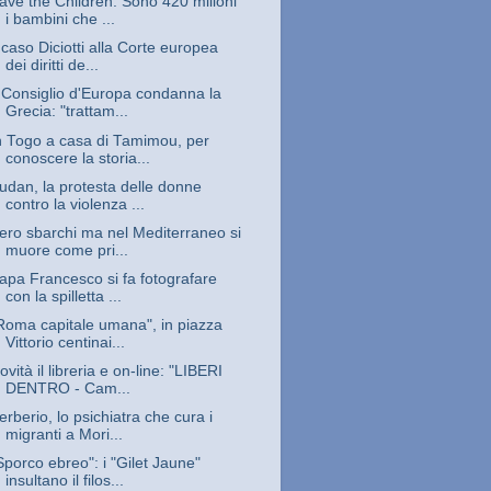
ave the Children. Sono 420 milioni
i bambini che ...
l caso Diciotti alla Corte europea
dei diritti de...
l Consiglio d'Europa condanna la
Grecia: "trattam...
n Togo a casa di Tamimou, per
conoscere la storia...
udan, la protesta delle donne
contro la violenza ...
ero sbarchi ma nel Mediterraneo si
muore come pri...
apa Francesco si fa fotografare
con la spilletta ...
Roma capitale umana", in piazza
Vittorio centinai...
ovità il libreria e on-line: "LIBERI
DENTRO - Cam...
erberio, lo psichiatra che cura i
migranti a Mori...
Sporco ebreo": i "Gilet Jaune"
insultano il filos...