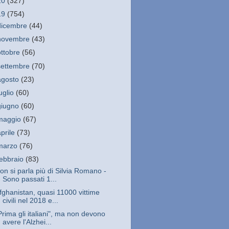
20
(327)
19
(754)
dicembre
(44)
novembre
(43)
ottobre
(56)
settembre
(70)
agosto
(23)
luglio
(60)
giugno
(60)
maggio
(67)
aprile
(73)
marzo
(76)
febbraio
(83)
on si parla più di Silvia Romano -
Sono passati 1...
fghanistan, quasi 11000 vittime
civili nel 2018 e...
Prima gli italiani", ma non devono
avere l'Alzhei...