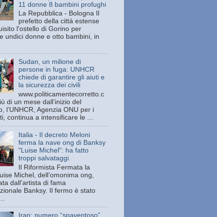
11 donne 8 bambini profughi
La Repubblica - Bologna Il
prefetto della città estense
isito l'ostello di Gorino per
e undici donne e otto bambini, in
Sudan, un milione di
persone in fuga: UNHCR
chiede di garantire gli aiuti e
la sicurezza dei civili
www.politicamentecorretto.c
ù di un mese dall’inizio del
tto, l’UNHCR, Agenzia ONU per i
ti, continua a intensificare le ...
Italia - Il decreto Meloni
ferma la nave ong di Banksy
"Luise Michel": ha fatto
troppi salvataggi.
Il Riformista Fermata la
uise Michel, dell’omonima ong,
ata dall’artista di fama
zionale Banksy. Il fermo è stato
..
Iran: numero “spaventoso”