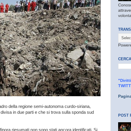
Conosc
attrave
volonta
TRANS
Power
CERCA
"Dirit
TWIT
Pagin
uadro della regione semi-autonoma curdo-siriana,
ivisa in due parti e che si trova sulla sponda sud
POST 
finora riesumati non sono stati ancora identificati. Si