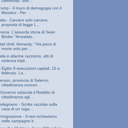
camionisti. Son...
rump - Il muro di demagogia con il
Messico - Per ...
talia - Carcere solo carcere,
proposta di legge L...
recia. L'assurda storia di Seán
Binder "Arrestato...
tati Uniti. Amnesty: "Via pena di
morte solo per ...
talia è allarme razzismo, atti di
violenza tripli...
n Egitto 9 esecuzioni capitali, 15 a
febbraio. La...
eraso, provincia di Salerno,
cittadinanza onorari...
l Governo ostacola il Reddito di
cittadinanza agl...
elegnano - Scritte razziste sulla
casa di un raga...
mmigrazione - Il neo-schiavismo
nelle campagne it...