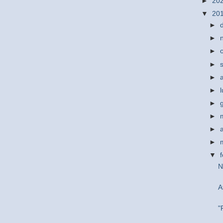
►
20
▼
20
►
►
►
►
►
►
►
►
►
►
▼
N
A
"