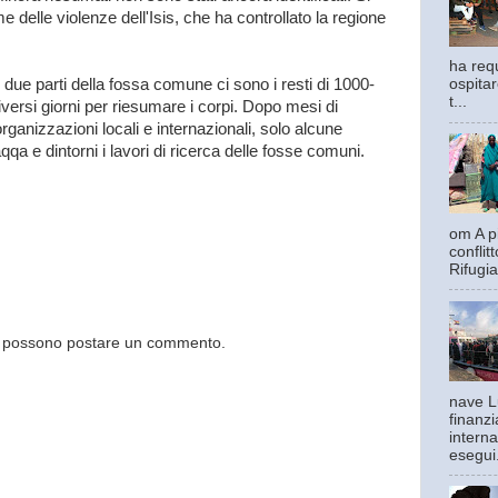
ime delle violenze dell'Isis, che ha controllato la regione
ha requ
 due parti della fossa comune ci sono i resti di 1000-
ospitar
t...
ersi giorni per riesumare i corpi. Dopo mesi di
organizzazioni locali e internazionali, solo alcune
qa e dintorni i lavori di ricerca delle fosse comuni.
om A pi
confli
Rifugia
og possono postare un commento.
nave L
finanzi
interna
esegui.