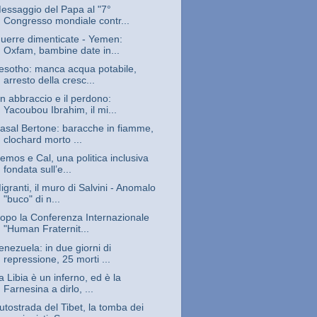
essaggio del Papa al "7°
Congresso mondiale contr...
uerre dimenticate - Yemen:
Oxfam, bambine date in...
esotho: manca acqua potabile,
arresto della cresc...
n abbraccio e il perdono:
Yacoubou Ibrahim, il mi...
asal Bertone: baracche in fiamme,
clochard morto ...
emos e Cal, una politica inclusiva
fondata sull’e...
igranti, il muro di Salvini - Anomalo
"buco" di n...
opo la Conferenza Internazionale
"Human Fraternit...
enezuela: in due giorni di
repressione, 25 morti ...
a Libia è un inferno, ed è la
Farnesina a dirlo, ...
utostrada del Tibet, la tomba dei