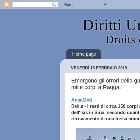
Home page
VENERDÌ 15 FEBBRAIO 2019
Emergono gli orrori della gu
mille corpi a Raqqa.
AnsaMed
Beirut -
I resti di circa 150 corp
dell'Isis in Siria, secondo quan
ritrovamento di una fossa comu