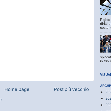
Rights 
diritti
costern
spiccat
in trib
VISUA
ARCHI
Home page
Post più vecchio
►
20
►
20
m)
►
20