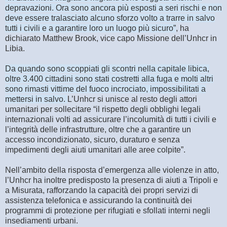
depravazioni. Ora sono ancora più esposti a seri rischi e non
deve essere tralasciato alcuno sforzo volto a trarre in salvo
tutti i civili e a garantire loro un luogo più sicuro”
, ha
dichiarato Matthew Brook, vice capo Missione dell’Unhcr in
Libia.
Da quando sono scoppiati gli scontri nella capitale libica,
oltre 3.400 cittadini sono stati costretti alla fuga e molti altri
sono rimasti vittime del fuoco incrociato, impossibilitati a
mettersi in salvo.
L’Unhcr si unisce al resto degli attori
umanitari per sollecitare “il rispetto degli obblighi legali
internazionali volti ad assicurare l’incolumità di tutti i civili e
l’integrità delle infrastrutture, oltre che a garantire un
accesso incondizionato, sicuro, duraturo e senza
impedimenti degli aiuti umanitari alle aree colpite”.
Nell’ambito della risposta d’emergenza alle violenze in atto,
l’Unhcr ha inoltre predisposto la presenza di aiuti a Tripoli e
a Misurata, rafforzando la capacità dei propri servizi di
assistenza telefonica e assicurando la continuità dei
programmi di protezione per rifugiati e sfollati interni negli
insediamenti urbani.