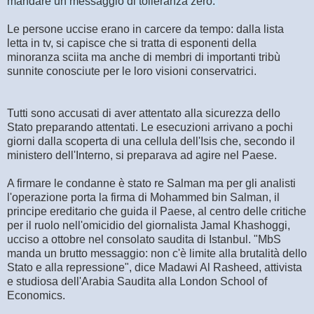
mandare un messaggio di tolleranza zero.
Le persone uccise erano in carcere da tempo: dalla lista
letta in tv, si capisce che si tratta di esponenti della
minoranza sciita ma anche di membri di importanti tribù
sunnite conosciute per le loro visioni conservatrici.
Tutti sono accusati di aver attentato alla sicurezza dello
Stato preparando attentati. Le esecuzioni arrivano a pochi
giorni dalla scoperta di una cellula dell'Isis che, secondo il
ministero dell'Interno, si preparava ad agire nel Paese.
A firmare le condanne è stato re Salman ma per gli analisti
l'operazione porta la firma di Mohammed bin Salman, il
principe ereditario che guida il Paese, al centro delle critiche
per il ruolo nell'omicidio del giornalista Jamal Khashoggi,
ucciso a ottobre nel consolato saudita di Istanbul. "MbS
manda un brutto messaggio: non c'è limite alla brutalità dello
Stato e alla repressione", dice Madawi Al Rasheed, attivista
e studiosa dell'Arabia Saudita alla London School of
Economics.