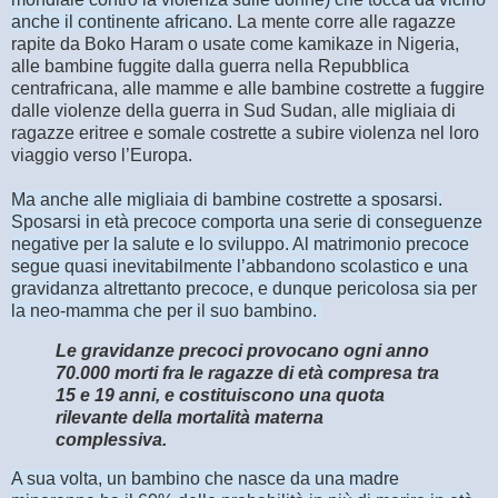
anche il continente africano.
La mente corre alle ragazze
rapite da Boko Haram o usate come kamikaze in Nigeria,
alle bambine fuggite dalla guerra nella Repubblica
centrafricana, alle mamme e alle bambine costrette a fuggire
dalle violenze della guerra in Sud Sudan, alle migliaia di
ragazze eritree e somale costrette a subire violenza nel loro
viaggio verso l’Europa.
Ma anche alle migliaia di bambine costrette a sposarsi.
Sposarsi in età precoce comporta una serie di conseguenze
negative per la salute e lo sviluppo. Al matrimonio precoce
segue quasi inevitabilmente l’abbandono scolastico e una
gravidanza altrettanto precoce, e dunque pericolosa sia per
la neo-mamma che per il suo bambino.
Le gravidanze precoci provocano ogni anno
70.000 morti fra le ragazze di età compresa tra
15 e 19 anni, e costituiscono una quota
rilevante della mortalità materna
complessiva.
A sua volta, un bambino che nasce da una madre