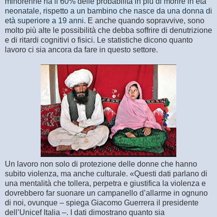
minorenne ha il 60% delle probabilità in più di morire in età
neonatale, rispetto a un bambino che nasce da una donna di
età superiore a 19 anni.
E anche quando sopravvive, sono
molto più alte le possibilità che debba soffrire di denutrizione
e di ritardi cognitivi o fisici. Le statistiche dicono quanto
lavoro ci sia ancora da fare in questo settore.
Un lavoro non solo di protezione delle donne che hanno
subito violenza, ma anche culturale. «Questi dati parlano di
una mentalità che tollera, perpetra e giustifica la violenza e
dovrebbero far suonare un campanello d’allarme in ognuno
di noi, ovunque – spiega Giacomo Guerrera il presidente
dell’Unicef Italia –. I dati dimostrano quanto sia