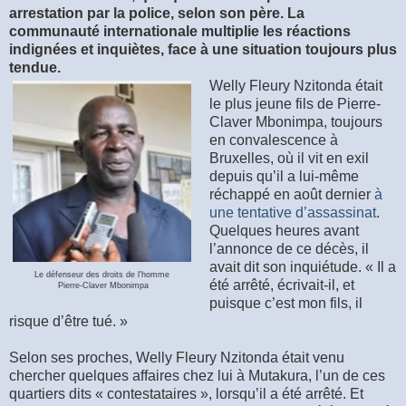
arrestation par la police, selon son père. La
communauté internationale multiplie les réactions
indignées et inquiètes, face à une situation toujours plus
tendue.
Welly Fleury Nzitonda était
le plus jeune fils de Pierre-
Claver Mbonimpa, toujours
en convalescence à
Bruxelles, où il vit en exil
depuis qu’il a lui-même
réchappé en août dernier
à
une tentative d’assassinat
.
Quelques heures avant
l’annonce de ce décès, il
avait dit son inquiétude. « Il a
Le défenseur des droits de l'homme
été arrêté, écrivait-il, et
Pierre-Claver Mbonimpa
puisque c’est mon fils, il
risque d’être tué. »
Selon ses proches, Welly Fleury Nzitonda était venu
chercher quelques affaires chez lui à Mutakura, l’un de ces
quartiers dits « contestataires », lorsqu’il a été arrêté. Et