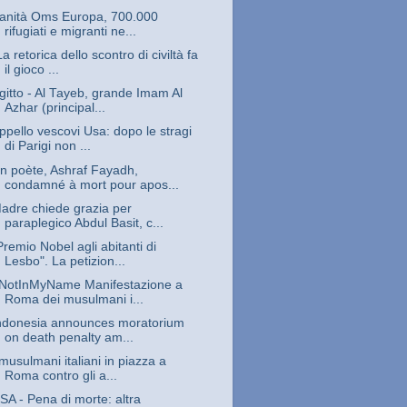
anità Oms Europa, 700.000
rifugiati e migranti ne...
La retorica dello scontro di civiltà fa
il gioco ...
gitto - Al Tayeb, grande Imam Al
Azhar (principal...
ppello vescovi Usa: dopo le stragi
di Parigi non ...
n poète, Ashraf Fayadh,
condamné à mort pour apos...
adre chiede grazia per
paraplegico Abdul Basit, c...
Premio Nobel agli abitanti di
Lesbo". La petizion...
NotInMyName Manifestazione a
Roma dei musulmani i...
ndonesia announces moratorium
on death penalty am...
 musulmani italiani in piazza a
Roma contro gli a...
SA - Pena di morte: altra