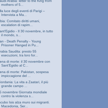
audi Arabia: letter to the King from
mothers of 5...
lla luce degli eventi di Parigi –
Intervista a Ma...
ibia: Comitato diritti umani,
escalation di rapim...
ant'Egidio - Il 30 novembre, in tutto
il mondo, s...
ran - Death Penalty - Young
Prisoner Hanged in Pu...
rabia Saudita: presto 55
esecuzioni, tra loro for...
ena di morte: il 30 novembre con
Sant’Egidio al C...
ena di morte: Pakistan, sospesa
impiccagione del ...
iordania: La vita a Zaatari, il più
grande campo ...
5 novembre Giornata mondiale
contro la violenza s...
ncubo Isis alza muro sui migranti.
Macedonia, Ser...