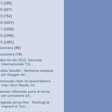
21
(185)
20
(327)
19
(754)
18
(1027)
17
(1026)
16
(1095)
15
(1401)
dicembre
(90)
novembre
(78)
ities for life 2015. Giornata
Internazionale "Cit...
rabia Saudita - Sentenza sospesa
per blogger diri...
enezuela «Non mi sparerebbero
mai» Suor Neyda, mi...
ietnam. Eliminata pena di morte
per corruzione ed...
ragedia senza fine - Naufragi di
migranti in Turc...