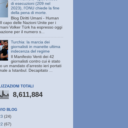
di esecuzioni (209 nel
2023), l'ONU chiede la fine
della pena di morte.
Blog Diritti Umani - Human
Il capo delle Nazioni Unite per i
 umani Volker Türk ha espresso oggi
azione per il numero s...
Turchia: la marcia dei
giornalisti in manette ultima
indecenza del regime
Il Manifesto Venti dei 42
giornalisti contro cui è stato
o un mandato d'arresto ieri portati
unale a Istanbul. Decapitato ...
LIZZAZIONI TOTALI
8,611,884
VIO BLOG
23
(24)
22
(67)