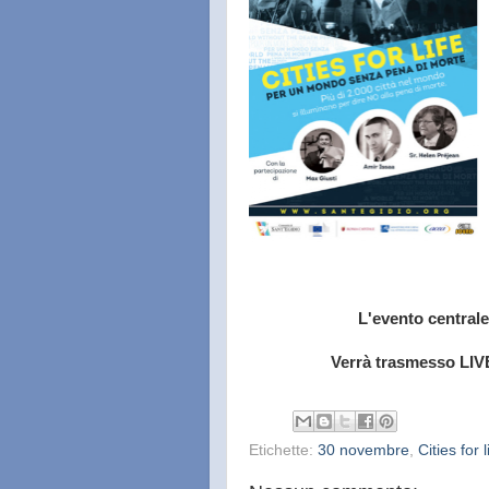
L'evento centrale
Verrà trasmesso LI
Etichette:
30 novembre
,
Cities for l