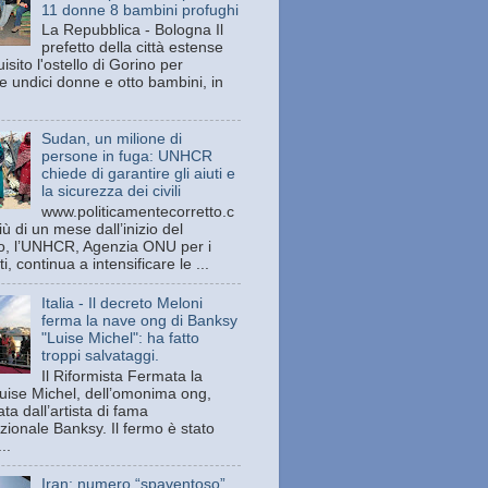
11 donne 8 bambini profughi
La Repubblica - Bologna Il
prefetto della città estense
isito l'ostello di Gorino per
e undici donne e otto bambini, in
Sudan, un milione di
persone in fuga: UNHCR
chiede di garantire gli aiuti e
la sicurezza dei civili
www.politicamentecorretto.c
ù di un mese dall’inizio del
tto, l’UNHCR, Agenzia ONU per i
ti, continua a intensificare le ...
Italia - Il decreto Meloni
ferma la nave ong di Banksy
"Luise Michel": ha fatto
troppi salvataggi.
Il Riformista Fermata la
uise Michel, dell’omonima ong,
ata dall’artista di fama
zionale Banksy. Il fermo è stato
..
Iran: numero “spaventoso”