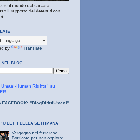
ere il mondo del carcere
rso il rapporto dei detenuti con i
ri
LATE
ed by
Translate
 NEL BLOG
ti Umani-Human Rights" su
TER
a FACEBOOK: "BlogDirittiUmani"
PIÙ LETTI DELLA SETTIMANA
Vergogna nel ferrarese.
Barricate per non ospitare