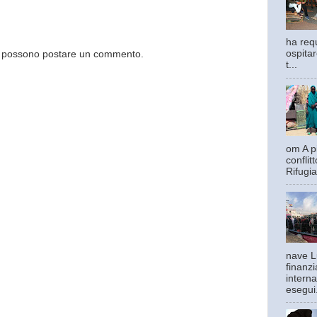
ha requ
ospitar
og possono postare un commento.
t...
om A pi
confli
Rifugia
nave L
finanzi
interna
esegui.