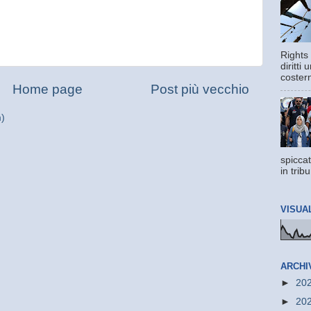
Rights 
diritti
costern
Home page
Post più vecchio
m)
spiccat
in trib
VISUA
ARCHI
►
20
►
20