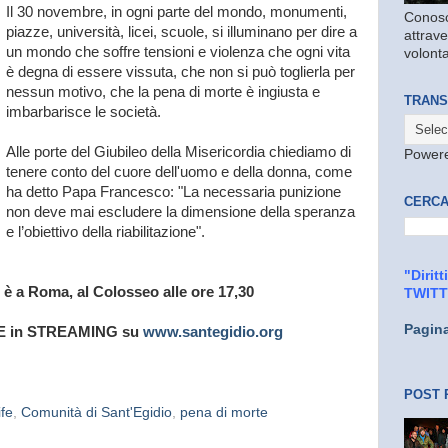
Il 30 novembre, in ogni parte del mondo, monumenti,
Conosc
piazze, università, licei, scuole, si illuminano per dire a
attrave
un mondo che soffre tensioni e violenza che ogni vita
volonta
è degna di essere vissuta, che non si può toglierla per
nessun motivo, che la pena di morte è ingiusta e
TRANS
imbarbarisce le società.
Alle porte del Giubileo della Misericordia chiediamo di
Power
tenere conto del cuore dell'uomo e della donna, come
ha detto Papa Francesco: "La necessaria punizione
CERCA
non deve mai escludere la dimensione della speranza
e l’obiettivo della riabilitazione".
"Dirit
 è a Roma, al Colosseo alle ore 17,30
TWIT
Pagin
VE in STREAMING su
www.santegidio.org
POST 
ife
,
Comunità di Sant'Egidio
,
pena di morte