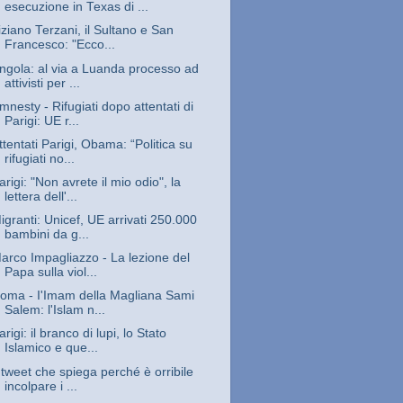
esecuzione in Texas di ...
iziano Terzani, il Sultano e San
Francesco: "Ecco...
ngola: al via a Luanda processo ad
attivisti per ...
mnesty - Rifugiati dopo attentati di
Parigi: UE r...
ttentati Parigi, Obama: “Politica su
rifugiati no...
arigi: "Non avrete il mio odio", la
lettera dell'...
igranti: Unicef, UE arrivati 250.000
bambini da g...
arco Impagliazzo - La lezione del
Papa sulla viol...
oma - I'Imam della Magliana Sami
Salem: l'Islam n...
arigi: il branco di lupi, lo Stato
Islamico e que...
l tweet che spiega perché è orribile
incolpare i ...