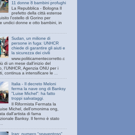
11 donne 8 bambini profughi
La Repubblica - Bologna Il
prefetto della città estense
isito l'ostello di Gorino per
e undici donne e otto bambini, in
Sudan, un milione di
persone in fuga: UNHCR
chiede di garantire gli aiuti e
la sicurezza dei civili
www.politicamentecorretto.c
ù di un mese dall’inizio del
tto, l’UNHCR, Agenzia ONU per i
ti, continua a intensificare le ...
Italia - Il decreto Meloni
ferma la nave ong di Banksy
"Luise Michel": ha fatto
troppi salvataggi.
Il Riformista Fermata la
uise Michel, dell’omonima ong,
ata dall’artista di fama
zionale Banksy. Il fermo è stato
..
Iran: numero “spaventoso”