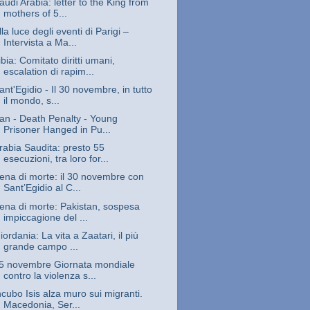
audi Arabia: letter to the King from
mothers of 5...
lla luce degli eventi di Parigi –
Intervista a Ma...
ibia: Comitato diritti umani,
escalation di rapim...
ant'Egidio - Il 30 novembre, in tutto
il mondo, s...
ran - Death Penalty - Young
Prisoner Hanged in Pu...
rabia Saudita: presto 55
esecuzioni, tra loro for...
ena di morte: il 30 novembre con
Sant’Egidio al C...
ena di morte: Pakistan, sospesa
impiccagione del ...
iordania: La vita a Zaatari, il più
grande campo ...
5 novembre Giornata mondiale
contro la violenza s...
ncubo Isis alza muro sui migranti.
Macedonia, Ser...