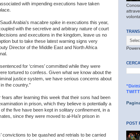
associated with impending executions have taken
Conosc
place.
attrave
volonta
“Saudi Arabia’s macabre spike in executions this year,
coupled with the secretive and arbitrary nature of court
TRANS
decisions and executions in the kingdom, leave us no
option but to take these latest warning signs very
uty Director of the Middle East and North Africa
Power
nal.
CERCA
e sentenced for ‘crimes’ committed while they were
were tortured to confess. Given what we know about the
riminal justice system, we have serious concerns about
 in the country.”
"Dirit
TWIT
 fears after learning this week that their sons had been
Pagin
amination in prison, which they believe is potentially a
of the five have been kept in solitary confinement, in a
ates, since they were moved to al-Ha’ir prison in
POST 
ons’ convictions to be quashed and retrials to be carried