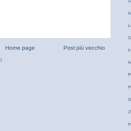
S
A
L
S
Home page
Post più vecchio
I
m)
A
P
P
G
2
I