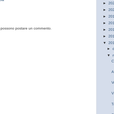
►
20
►
20
►
20
►
20
og possono postare un commento.
►
20
►
20
▼
20
►
▼
C
A
V
V
T