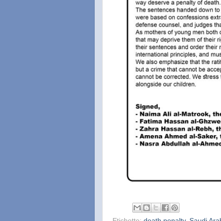
Etichette:
death penalty
,
Saudi Ara