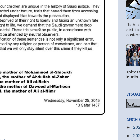
Rights 
diritti
costern
spiccat
in trib
VISUA
ARCHI
►
20
►
20
bia