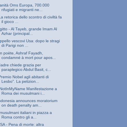
anità Oms Europa, 700.000
rifugiati e migranti ne...
La retorica dello scontro di civiltà fa
il gioco ...
gitto - Al Tayeb, grande Imam Al
Azhar (principal...
ppello vescovi Usa: dopo le stragi
di Parigi non ...
n poète, Ashraf Fayadh,
condamné à mort pour apos...
adre chiede grazia per
paraplegico Abdul Basit, c...
Premio Nobel agli abitanti di
Lesbo". La petizion...
NotInMyName Manifestazione a
Roma dei musulmani i...
ndonesia announces moratorium
on death penalty am...
 musulmani italiani in piazza a
Roma contro gli a...
SA - Pena di morte: altra