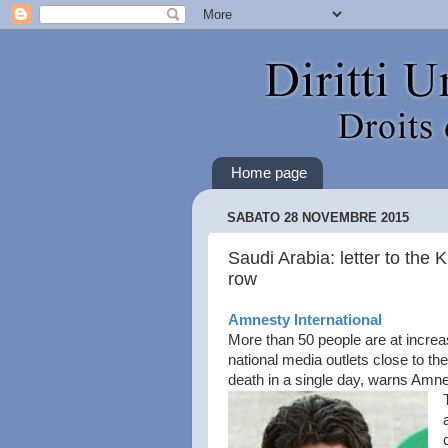
Home page
SABATO 28 NOVEMBRE 2015
Saudi Arabia: letter to the 
row
Amnesty International
More than 50 people are at increas
national media outlets close to the
death in a single day, warns Amne