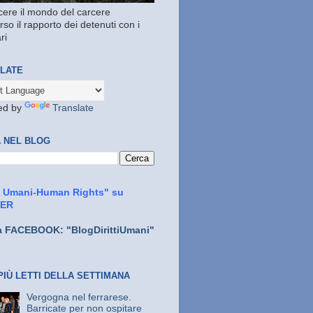
ere il mondo del carcere
rso il rapporto dei detenuti con i
ri
LATE
ed by
Translate
 NEL BLOG
ti Umani-Human Rights" su
TER
a FACEBOOK: "BlogDirittiUmani"
PIÙ LETTI DELLA SETTIMANA
Vergogna nel ferrarese.
Barricate per non ospitare