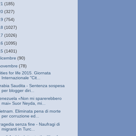
21
(185)
20
(327)
19
(754)
18
(1027)
17
(1026)
16
(1095)
15
(1401)
dicembre
(90)
novembre
(78)
ities for life 2015. Giornata
Internazionale "Cit...
rabia Saudita - Sentenza sospesa
per blogger diri...
enezuela «Non mi sparerebbero
mai» Suor Neyda, mi...
ietnam. Eliminata pena di morte
per corruzione ed...
ragedia senza fine - Naufragi di
migranti in Turc...