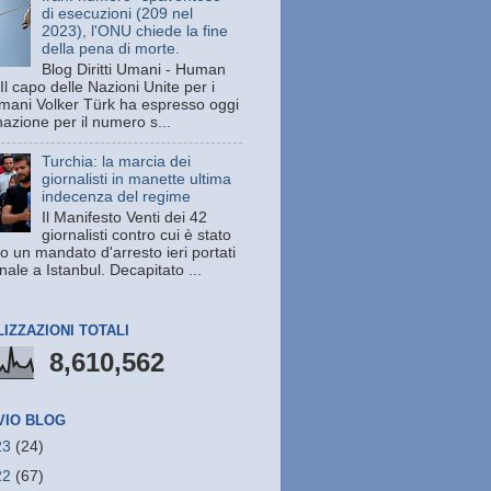
di esecuzioni (209 nel
2023), l'ONU chiede la fine
della pena di morte.
Blog Diritti Umani - Human
Il capo delle Nazioni Unite per i
 umani Volker Türk ha espresso oggi
azione per il numero s...
Turchia: la marcia dei
giornalisti in manette ultima
indecenza del regime
Il Manifesto Venti dei 42
giornalisti contro cui è stato
o un mandato d'arresto ieri portati
unale a Istanbul. Decapitato ...
LIZZAZIONI TOTALI
8,610,562
VIO BLOG
23
(24)
22
(67)