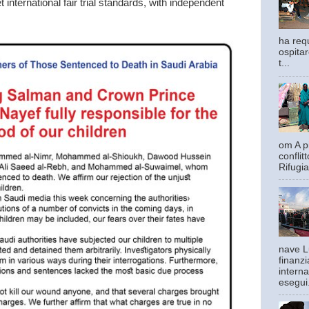
 international fair trial standards, with independent
ha requ
ospitar
t...
om A pi
confli
Rifugia
nave L
finanzi
interna
esegui.