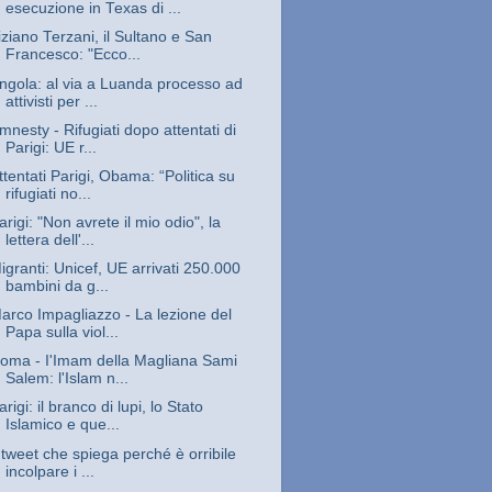
esecuzione in Texas di ...
iziano Terzani, il Sultano e San
Francesco: "Ecco...
ngola: al via a Luanda processo ad
attivisti per ...
mnesty - Rifugiati dopo attentati di
Parigi: UE r...
ttentati Parigi, Obama: “Politica su
rifugiati no...
arigi: "Non avrete il mio odio", la
lettera dell'...
igranti: Unicef, UE arrivati 250.000
bambini da g...
arco Impagliazzo - La lezione del
Papa sulla viol...
oma - I'Imam della Magliana Sami
Salem: l'Islam n...
arigi: il branco di lupi, lo Stato
Islamico e que...
l tweet che spiega perché è orribile
incolpare i ...