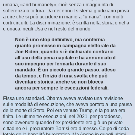
umana, «and humanely», cioè senza un’aggiunta di
sofferenza o tortura. Da decenni il sistema giudiziario prova
a dire che si può uccidere in maniera "umana", con molti
corti circuiti. La discriminazione. è scritta nella storia e nella
cronaca, negli Usa e nel resto del mondo.
Non è uno stop definitivo, ma conferma
quanto promesso in campagna elettorale da
Joe Biden, quando si è dichiarato contrario
all’uso della pena capitale e ha annunciato il
suo impegno per fermarla durante il suo
mandato. È un piccolo grande passo, atteso
da tempo, e l’inizio di una svolta che può
diventare storica, anche se non blocca
ancora per sempre le esecuzioni federali.
Fissa uno standard. Obama aveva avviato una revisione
sulle modalità di esecuzione, che aveva portato a una pausa
della morte di Stato. Poi era venuto Trump, e la pausa era
finita. Le ultime tre esecuzioni, nel 2021, per paradosso,
sono avvenute quando l’ex presidente era già un privato
cittadino e il procuratore Barr si era dimesso. Colpo di coda
letale della banalità burocratica. Ma Anche in quegli ultimi