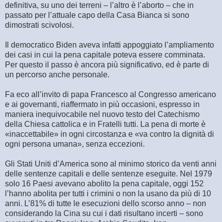
definitiva, su uno dei terreni – l’altro è l’aborto – che in
passato per l’attuale capo della Casa Bianca si sono
dimostrati scivolosi.
Il democratico Biden aveva infatti appoggiato l’ampliamento
dei casi in cui la pena capitale poteva essere comminata.
Per questo il passo è ancora più significativo, ed è parte di
un percorso anche personale.
Fa eco all’invito di papa Francesco al Congresso americano
e ai governanti, riaffermato in più occasioni, espresso in
maniera inequivocabile nel nuovo testo del Catechismo
della Chiesa cattolica e in Fratelli tutti. La pena di morte è
«inaccettabile» in ogni circostanza e «va contro la dignità di
ogni persona umana», senza eccezioni.
Gli Stati Uniti d’America sono al minimo storico da venti anni
delle sentenze capitali e delle sentenze eseguite. Nel 1979
solo 16 Paesi avevano abolito la pena capitale, oggi 152
l’hanno abolita per tutti i crimini o non la usano da più di 10
anni. L’81% di tutte le esecuzioni dello scorso anno – non
considerando la Cina su cui i dati risultano incerti – sono