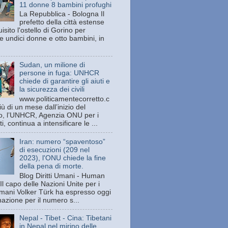
11 donne 8 bambini profughi
La Repubblica - Bologna Il
prefetto della città estense
isito l'ostello di Gorino per
e undici donne e otto bambini, in
Sudan, un milione di
persone in fuga: UNHCR
chiede di garantire gli aiuti e
la sicurezza dei civili
www.politicamentecorretto.c
ù di un mese dall’inizio del
tto, l’UNHCR, Agenzia ONU per i
ti, continua a intensificare le ...
Iran: numero “spaventoso”
di esecuzioni (209 nel
2023), l'ONU chiede la fine
della pena di morte.
Blog Diritti Umani - Human
Il capo delle Nazioni Unite per i
 umani Volker Türk ha espresso oggi
azione per il numero s...
Nepal - Tibet - Cina: Tibetani
in Nepal nel mirino delle