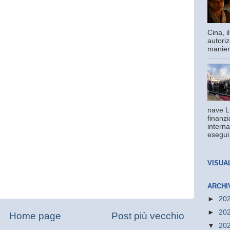
Cina, 
autoriz
manier
nave L
finanzi
interna
esegui.
VISUA
ARCHI
►
20
►
20
Home page
Post più vecchio
▼
20