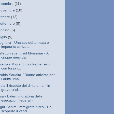
dicembre
(11)
novembre
(10)
ottobre
(12)
settembre
(9)
agosto
(5)
luglio
(9)
oghera - Una società armata e
impaurita arriva a ...
iflettori spenti sul Myanmar - A
cinque mesi dal...
recia - Migranti picchiati e respinti
con forza i...
rabia Saudita. "Donne attiviste per
i diritti uma...
ndia il rispetto dei diritti umani in
grave crisi...
sa - Biden: moratoria delle
esecuzioni federali -...
gur Sahim, immigrato turco - Ha
scoperto il vacci...