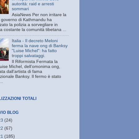
autorità: raid e arresti
sommari
AsiaNews Per non irritare la
il governo di Kathmandu ha
zato la polizia a sorvegliare in
a costante la comunità tibetana ...
Italia - Il decreto Meloni
ferma la nave ong di Banksy
"Luise Michel": ha fatto
troppi salvataggi.
Il Riformista Fermata la
uise Michel, dell’omonima ong,
ata dall’artista di fama
zionale Banksy. Il fermo è stato
..
LIZZAZIONI TOTALI
VIO BLOG
23
(24)
22
(67)
21
(185)