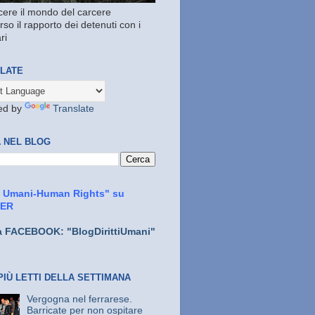
ere il mondo del carcere
rso il rapporto dei detenuti con i
ri
LATE
ed by
Translate
 NEL BLOG
ti Umani-Human Rights" su
TER
a FACEBOOK: "BlogDirittiUmani"
PIÙ LETTI DELLA SETTIMANA
Vergogna nel ferrarese.
Barricate per non ospitare