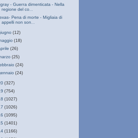
igray - Guerra dimenticata - Nella
regione del co...
exas- Pena di morte - Migliaia di
appelli non son...
giugno
(12)
maggio
(18)
aprile
(26)
marzo
(25)
febbraio
(24)
gennaio
(24)
20
(327)
19
(754)
18
(1027)
17
(1026)
16
(1095)
15
(1401)
14
(1166)