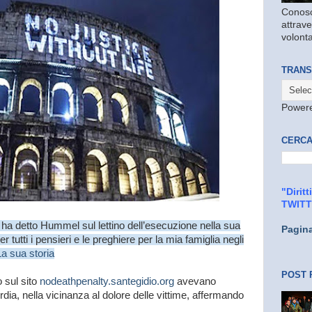
Conosc
attrave
volonta
TRANS
Power
CERCA
"Dirit
TWIT
 ha detto Hummel sul lettino dell’esecuzione nella sua
Pagin
r tutti i pensieri e le preghiere per la mia famiglia negli
La sua storia
POST 
o sul sito
nodeathpenalty.santegidio.org
avevano
rdia, nella vicinanza al dolore delle vittime, affermando