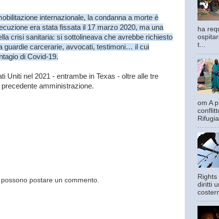
obilitazione internazionale, la condanna a morte è
secuzione era stata fissata il 17 marzo 2020, ma una
ha requ
lla crisi sanitaria: si sottolineava che avrebbe richiesto
ospitar
t...
 guardie carcerarie, avvocati, testimoni… il cui
ntagio di Covid-19.
 Uniti nel 2021 - entrambe in Texas - oltre alle tre
a precedente amministrazione.
om A pi
confli
Rifugia
Rights 
og possono postare un commento.
diritti
costern