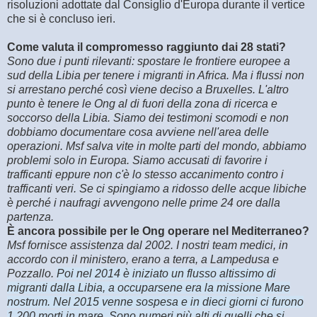
risoluzioni adottate dal Consiglio d'Europa durante il vertice
che si è concluso ieri.
Come valuta il compromesso raggiunto dai 28 stati?
Sono due i punti rilevanti: spostare le frontiere europee a
sud della Libia per tenere i migranti in Africa. Ma i flussi non
si arrestano perché così viene deciso a Bruxelles. L'altro
punto è tenere le Ong al di fuori della zona di ricerca e
soccorso della Libia. Siamo dei testimoni scomodi e non
dobbiamo documentare cosa avviene nell'area delle
operazioni. Msf salva vite in molte parti del mondo, abbiamo
problemi solo in Europa. Siamo accusati di favorire i
trafficanti eppure non c'è lo stesso accanimento contro i
trafficanti veri. Se ci spingiamo a ridosso delle acque libiche
è perché i naufragi avvengono nelle prime 24 ore dalla
partenza.
È ancora possibile per le Ong operare nel Mediterraneo?
Msf fornisce assistenza dal 2002. I nostri team medici, in
accordo con il ministero, erano a terra, a Lampedusa e
Pozzallo.
Poi nel 2014 è iniziato un flusso altissimo di
migranti dalla Libia, a occuparsene era la missione Mare
nostrum. Nel 2015 venne sospesa e in dieci giorni ci furono
1.200 morti in mare. Sono numeri più alti di quelli che si