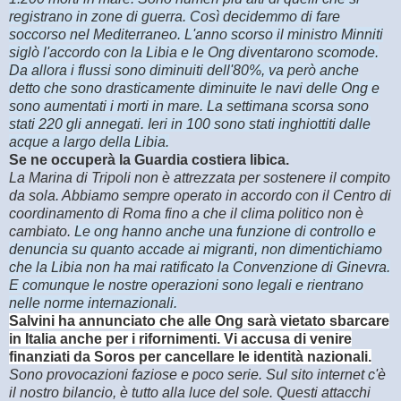
registrano in zone di guerra. Così decidemmo di fare
soccorso nel Mediterraneo. L'anno scorso il ministro Minniti
siglò l'accordo con la Libia e le Ong diventarono scomode.
Da allora i flussi sono diminuiti dell'80%, va però anche
detto che sono drasticamente diminuite le navi delle Ong e
sono aumentati i morti in mare. La settimana scorsa sono
stati 220 gli annegati. Ieri in 100 sono stati inghiottiti dalle
acque a largo della Libia.
Se ne occuperà la Guardia costiera libica.
La Marina di Tripoli non è attrezzata per sostenere il compito
da sola. Abbiamo sempre operato in accordo con il Centro di
coordinamento di Roma fino a che il clima politico non è
cambiato.
Le ong hanno anche una funzione di controllo e
denuncia su quanto accade ai migranti, non dimentichiamo
che la Libia non ha mai ratificato la Convenzione di Ginevra.
E comunque le nostre operazioni sono legali e rientrano
nelle norme internazionali.
Salvini ha annunciato che alle Ong sarà vietato sbarcare
in Italia anche per i rifornimenti. Vi accusa di venire
finanziati da Soros per cancellare le identità nazionali.
Sono provocazioni faziose e poco serie. Sul sito internet c'è
il nostro bilancio, è tutto alla luce del sole. Questi attacchi