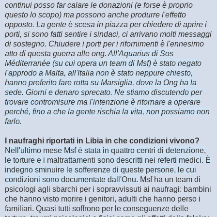
continui posso far calare le donazioni (e forse è proprio
questo lo scopo) ma possono anche produrre l'effetto
opposto. La gente è scesa in piazza per chiedere di aprire i
porti, si sono fatti sentire i sindaci, ci arrivano molti messaggi
di sostegno. Chiudere i porti per i rifornimenti è l'ennesimo
atto di questa guerra alle ong.
All'Aquarius di Sos
Méditerranée (su cui opera un team di Msf) è stato negato
l'approdo a Malta, all'Italia non è stato neppure chiesto,
hanno preferito fare rotta su Marsiglia, dove la Ong ha la
sede. Giorni e denaro sprecato. Ne stiamo discutendo per
trovare contromisure ma l'intenzione è ritornare a operare
perché, fino a che la gente rischia la vita, non possiamo non
farlo.
I naufraghi riportati in Libia in che condizioni vivono?
Nell'ultimo mese Msf è stata in quattro centri di detenzione,
le torture e i maltrattamenti sono descritti nei referti medici. È
indegno sminuire le sofferenze di queste persone, le cui
condizioni sono documentate dall'Onu.
Msf ha un team di
psicologi agli sbarchi per i sopravvissuti ai naufragi: bambini
che hanno visto morire i genitori, adulti che hanno perso i
familiari. Quasi tutti soffrono per le conseguenze delle