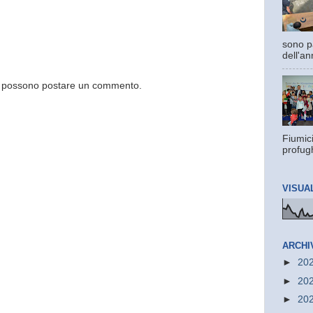
sono pa
dell'an
og possono postare un commento.
Fiumic
profugh
VISUA
ARCHI
►
20
►
20
►
20