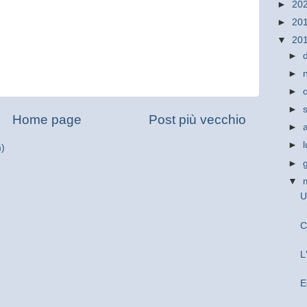
►
20
►
20
▼
20
►
►
►
►
Home page
Post più vecchio
►
►
m)
►
▼
U
C
L
E