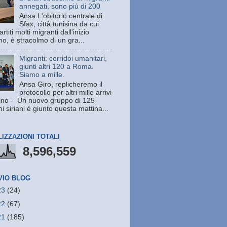
annegati, sono più di 200
Ansa L'obitorio centrale di
Sfax, città tunisina da cui
rtiti molti migranti dall'inizio
no, è stracolmo di un gra...
Migranti: corridoi umanitari,
giunti altri 120 a Roma.
Siamo a mille.
Ansa Giro, replicheremo il
protocollo per altri mille arrivi
ino - Un nuovo gruppo di 125
i siriani è giunto questa mattina...
LIZZAZIONI TOTALI
8,596,559
VIO BLOG
23
(24)
22
(67)
21
(185)