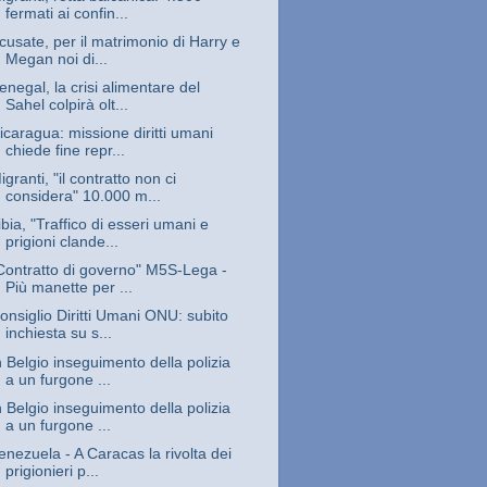
fermati ai confin...
cusate, per il matrimonio di Harry e
Megan noi di...
enegal, la crisi alimentare del
Sahel colpirà olt...
icaragua: missione diritti umani
chiede fine repr...
igranti, "il contratto non ci
considera" 10.000 m...
ibia, "Traffico di esseri umani e
prigioni clande...
Contratto di governo" M5S-Lega -
Più manette per ...
onsiglio Diritti Umani ONU: subito
inchiesta su s...
n Belgio inseguimento della polizia
a un furgone ...
n Belgio inseguimento della polizia
a un furgone ...
enezuela - A Caracas la rivolta dei
prigionieri p...