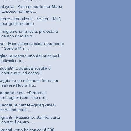
alaysia - Pena di morte per Maria
Exposto nonna d...
uerre dimenticate - Yemen : Msf,
per guerra e bom...
mmigrazione: Grecia, protesta a
campo rifugiati d...
ran - Esecuzioni capitali in aumento
" Sono 544 n...
gitto, arrestato uno dei principali
attivisti e b...
ifugiati? L’Uganda sceglie di
continuare ad accog...
aggiunto un milione di firme per
salvare Noura Hu...
apporto choc. «Fermate i
profughi» (con l'uso del...
 Laogai, le carceri–gulag cinesi,
vere industrie ...
igranti - Razzismo. Bomba carta
contro il centro ...
igranti, rotta balcanica: 4.500