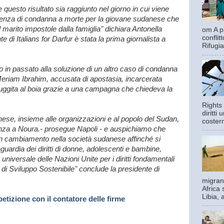
questo risultato sia raggiunto nel giorno in cui viene
entenza di condanna a morte per la giovane sudanese che
marito impostole dalla famiglia" dichiara Antonella
om A pi
confli
e di Italians for Darfur è stata la prima giornalista a
Rifugia
ito in passato alla soluzione di un altro caso di condanna
eriam Ibrahim, accusata di apostasia, incarcerata
fuggita al boia grazie a una campagna che chiedeva la
Rights 
diritti
nese, insieme alle organizzazioni e al popolo del Sudan,
costern
enza a Noura.- prosegue Napoli - e auspichiamo che
n cambiamento nella società sudanese affinché si
guardia dei diritti di donne, adolescenti e bambine,
niversale delle Nazioni Unite per i diritti fondamentali
i di Sviluppo Sostenibile" conclude la presidente di
migrant
Africa 
Libia, 
 petizione con il contatore delle firme