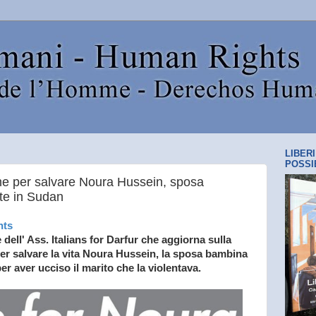
LIBER
POSSI
rme per salvare Noura Hussein, sposa
te in Sudan
hts
ell' Ass. Italians for Darfur che aggiorna sulla
per salvare la vita Noura Hussein, la sposa bambina
r aver ucciso il marito che la violentava.