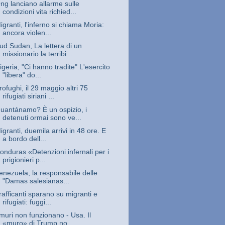
ng lanciano allarme sulle
condizioni vita richied...
igranti, l'inferno si chiama Moria:
ancora violen...
ud Sudan, La lettera di un
missionario la terribi...
igeria, "Ci hanno tradite" L'esercito
"libera" do...
rofughi, il 29 maggio altri 75
rifugiati siriani ...
uantánamo? È un ospizio, i
detenuti ormai sono ve...
igranti, duemila arrivi in 48 ore. E
a bordo dell...
onduras «Detenzioni infernali per i
prigionieri p...
enezuela, la responsabile delle
"Damas salesianas...
rafficanti sparano su migranti e
rifugiati: fuggi...
 muri non funzionano - Usa. Il
«muro» di Trump no...