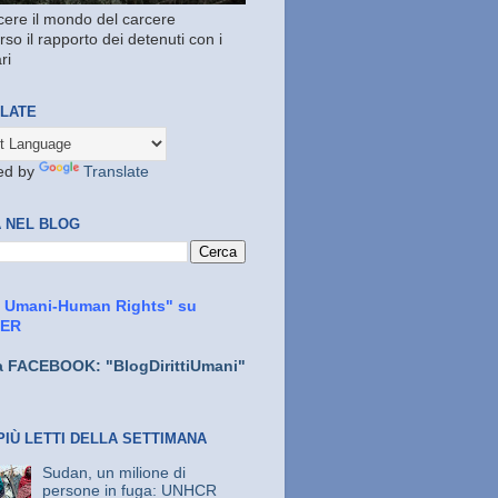
ere il mondo del carcere
rso il rapporto dei detenuti con i
ri
LATE
ed by
Translate
 NEL BLOG
ti Umani-Human Rights" su
TER
a FACEBOOK: "BlogDirittiUmani"
PIÙ LETTI DELLA SETTIMANA
Sudan, un milione di
persone in fuga: UNHCR