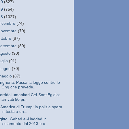
20
(327)
19
(754)
18
(1027)
dicembre
(74)
novembre
(79)
ottobre
(87)
settembre
(89)
agosto
(90)
luglio
(91)
giugno
(70)
maggio
(87)
ngheria. Passa la legge contro le
Ong che prevede...
orridoi umanitari Cei-Sant'Egidio:
arrivati 50 pr...
'America di Trump: la polizia spara
in testa a un...
gitto, Gehad el-Haddad in
isolamento dal 2013 e o...