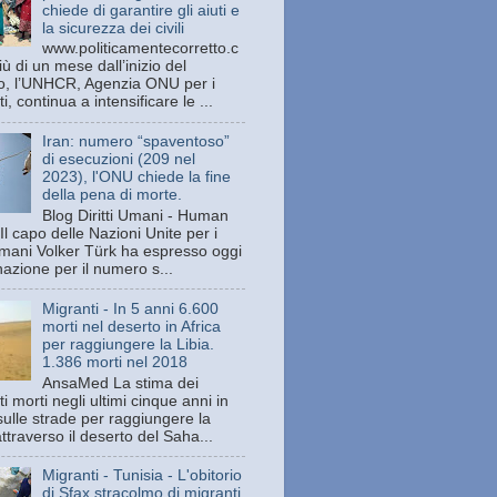
chiede di garantire gli aiuti e
la sicurezza dei civili
www.politicamentecorretto.c
ù di un mese dall’inizio del
tto, l’UNHCR, Agenzia ONU per i
ti, continua a intensificare le ...
Iran: numero “spaventoso”
di esecuzioni (209 nel
2023), l'ONU chiede la fine
della pena di morte.
Blog Diritti Umani - Human
Il capo delle Nazioni Unite per i
 umani Volker Türk ha espresso oggi
azione per il numero s...
Migranti - In 5 anni 6.600
morti nel deserto in Africa
per raggiungere la Libia.
1.386 morti nel 2018
AnsaMed La stima dei
i morti negli ultimi cinque anni in
sulle strade per raggiungere la
attraverso il deserto del Saha...
Migranti - Tunisia - L'obitorio
di Sfax stracolmo di migranti