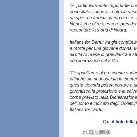
"E' particolarmente importante che 
depositato il ricorso contro la s
da sposa bambina aveva ucciso il 
Napoli che oltre a essere president
raccontare la storia di Noura.
Italians for Darfur ha già contribu
a morte per una giovane donna, M
all’ottavo mese di gravidanza e s
sua liberazione nel 2015.
"Ci appelliamo al presidente suda
affinché sia riconosciuta la clem
questa vicenda possa portare a u
garantisca la protezione e la salva
come previsto nella Dichiarazione u
dell’uomo e indicato dagli Obiettiv
Italians for Darfur.
Qui il link della