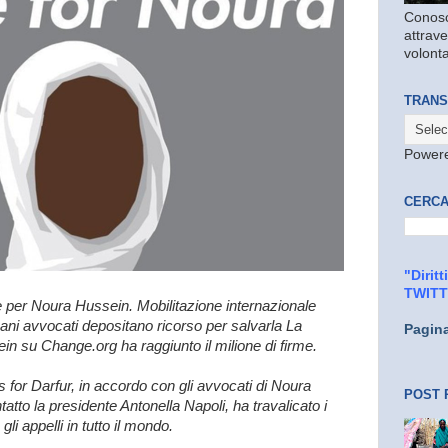
Conosc
attrave
volonta
TRANS
Power
CERCA
"Dirit
TWIT
me per Noura Hussein. Mobilitazione internazionale
mani avvocati depositano ricorso per salvarla La
Pagin
in su Change.org ha raggiunto il milione di firme.
s for Darfur, in accordo con gli avvocati di Noura
POST 
tatto la presidente Antonella Napoli, ha travalicato i
gli appelli in tutto il mondo.