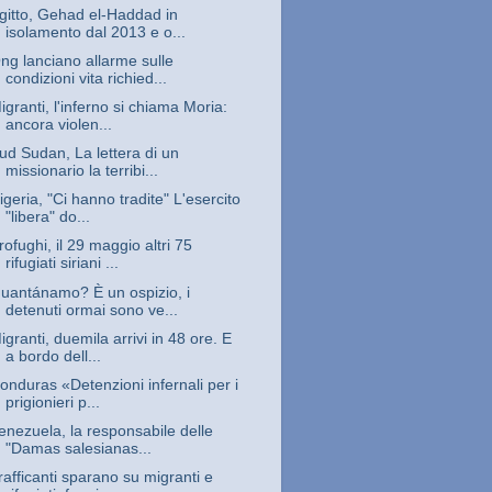
gitto, Gehad el-Haddad in
isolamento dal 2013 e o...
ng lanciano allarme sulle
condizioni vita richied...
igranti, l'inferno si chiama Moria:
ancora violen...
ud Sudan, La lettera di un
missionario la terribi...
igeria, "Ci hanno tradite" L'esercito
"libera" do...
rofughi, il 29 maggio altri 75
rifugiati siriani ...
uantánamo? È un ospizio, i
detenuti ormai sono ve...
igranti, duemila arrivi in 48 ore. E
a bordo dell...
onduras «Detenzioni infernali per i
prigionieri p...
enezuela, la responsabile delle
"Damas salesianas...
rafficanti sparano su migranti e