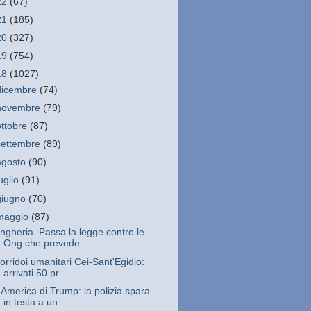
22
(67)
21
(185)
20
(327)
19
(754)
18
(1027)
dicembre
(74)
novembre
(79)
ottobre
(87)
settembre
(89)
agosto
(90)
luglio
(91)
giugno
(70)
maggio
(87)
ngheria. Passa la legge contro le
Ong che prevede...
orridoi umanitari Cei-Sant'Egidio:
arrivati 50 pr...
'America di Trump: la polizia spara
in testa a un...