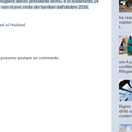
gliere dell’ex presidente Morsi, è in isolamento 24
non riceve visite dei familiari dall’ottobre 2016.
ha requ
ospitar
ad el-Haddad
t...
og possono postare un commento.
om A pi
confli
Rifugia
Rights 
diritti
costern