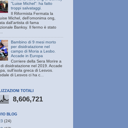
"Luise Michel": ha fatto
troppi salvataggi.
Il Riformista Fermata la
uise Michel, dell’omonima ong,
ata dall’artista di fama
zionale Banksy. Il fermo è stato
..
Bambino di 9 mesi morto
per disidratazione nel
campo di Moria a Lesbo.
Accade in Europa
Corriere della Sera Morire a
 di disidratazione nel 2019. Accade
pa, sull’isola greca di Lesvos.
dale di Lesvos ci ha c...
LIZZAZIONI TOTALI
8,606,721
VIO BLOG
23
(24)