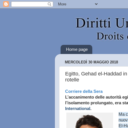
Home page
MERCOLEDÌ 30 MAGGIO 2018
Egitto, Gehad el-Haddad in
rotelle
Corriere della Sera
L’accanimento delle autorità egi
l’isolamento prolungato, era s
International
.
Ma c
nuovi
El-Ha