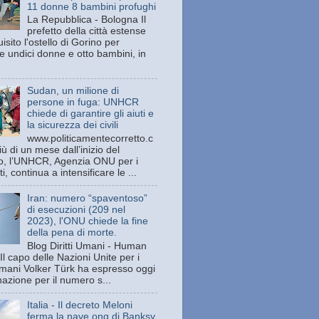
11 donne 8 bambini profughi
La Repubblica - Bologna Il
prefetto della città estense
isito l'ostello di Gorino per
e undici donne e otto bambini, in
Sudan, un milione di
persone in fuga: UNHCR
chiede di garantire gli aiuti e
la sicurezza dei civili
www.politicamentecorretto.c
ù di un mese dall’inizio del
tto, l’UNHCR, Agenzia ONU per i
ti, continua a intensificare le ...
Iran: numero “spaventoso”
di esecuzioni (209 nel
2023), l'ONU chiede la fine
della pena di morte.
Blog Diritti Umani - Human
Il capo delle Nazioni Unite per i
 umani Volker Türk ha espresso oggi
azione per il numero s...
Italia - Il decreto Meloni
ferma la nave ong di Banksy