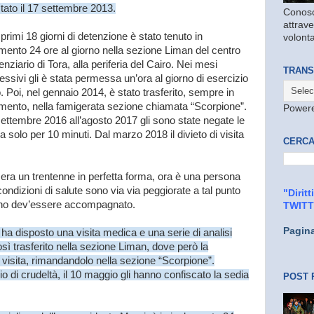
tato il 17 settembre 2013.
Conosc
attrave
 primi 18 giorni di detenzione è stato tenuto in
volonta
mento 24 ore al giorno nella sezione Liman del centro
enziario di Tora, alla periferia del Cairo. Nei mesi
TRANS
ssivi gli è stata permessa un’ora al giorno di esercizio
o. Poi, nel gennaio 2014, è stato trasferito, sempre in
amento, nella famigerata sezione chiamata “Scorpione”.
Power
ettembre 2016 all’agosto 2017 gli sono state negate le
a solo per 10 minuti. Dal marzo 2018 il divieto di visita
CERCA
 era un trentenne in perfetta forma, ora è una persona
ndizioni di salute sono via via peggiorate a tal punto
"Dirit
gno dev’essere accompagnato.
TWIT
Pagin
 ha disposto una visita medica e una serie di analisi
sì trasferito nella sezione Liman, dove però la
 visita, rimandandolo nella sezione “Scorpione”.
di crudeltà, il 10 maggio gli hanno confiscato la sedia
POST 