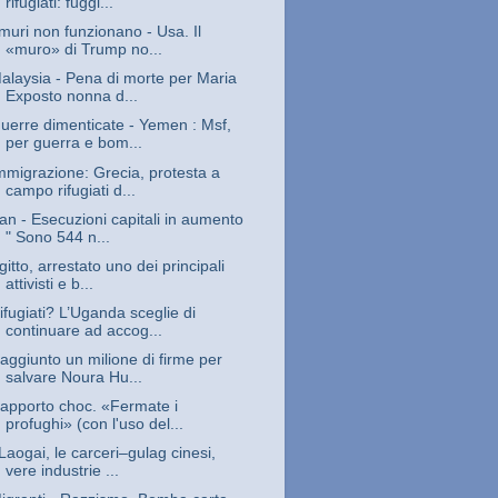
rifugiati: fuggi...
 muri non funzionano - Usa. Il
«muro» di Trump no...
alaysia - Pena di morte per Maria
Exposto nonna d...
uerre dimenticate - Yemen : Msf,
per guerra e bom...
mmigrazione: Grecia, protesta a
campo rifugiati d...
ran - Esecuzioni capitali in aumento
" Sono 544 n...
gitto, arrestato uno dei principali
attivisti e b...
ifugiati? L’Uganda sceglie di
continuare ad accog...
aggiunto un milione di firme per
salvare Noura Hu...
apporto choc. «Fermate i
profughi» (con l'uso del...
 Laogai, le carceri–gulag cinesi,
vere industrie ...