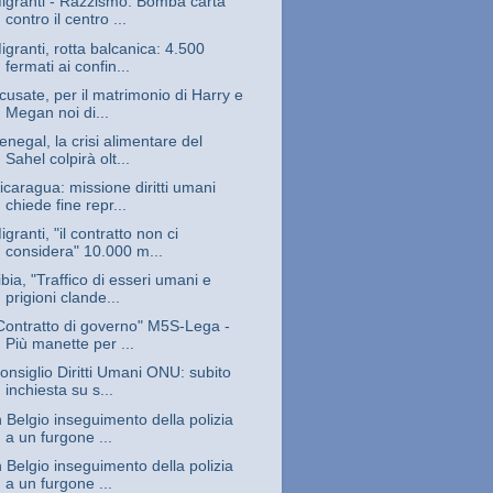
igranti - Razzismo. Bomba carta
contro il centro ...
igranti, rotta balcanica: 4.500
fermati ai confin...
cusate, per il matrimonio di Harry e
Megan noi di...
enegal, la crisi alimentare del
Sahel colpirà olt...
icaragua: missione diritti umani
chiede fine repr...
igranti, "il contratto non ci
considera" 10.000 m...
ibia, "Traffico di esseri umani e
prigioni clande...
Contratto di governo" M5S-Lega -
Più manette per ...
onsiglio Diritti Umani ONU: subito
inchiesta su s...
n Belgio inseguimento della polizia
a un furgone ...
n Belgio inseguimento della polizia
a un furgone ...