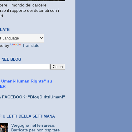
ere il mondo del carcere
rso il rapporto dei detenuti con i
ri
LATE
ed by
Translate
 NEL BLOG
ti Umani-Human Rights" su
TER
a FACEBOOK: "BlogDirittiUmani"
PIÙ LETTI DELLA SETTIMANA
Vergogna nel ferrarese.
Barricate per non ospitare