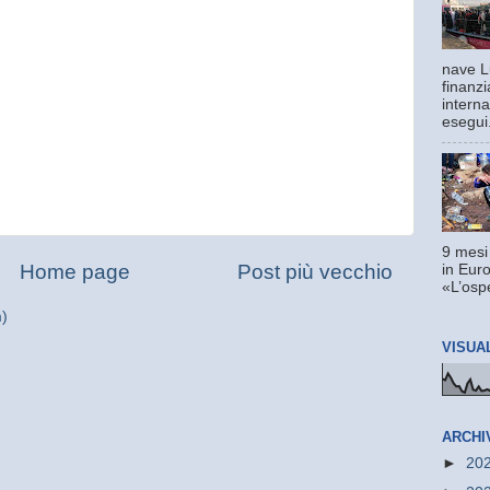
nave L
finanzi
interna
esegui.
9 mesi
Home page
Post più vecchio
in Euro
«L’ospe
m)
VISUA
ARCHI
►
20