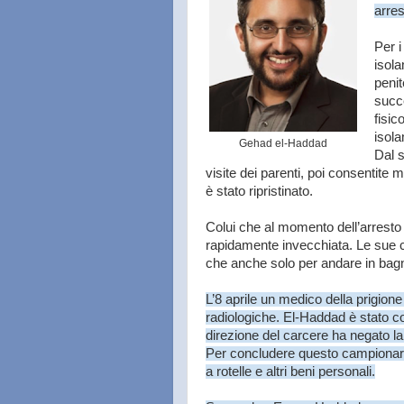
arres
Per i
isola
penit
succe
fisic
isol
Gehad el-Haddad
Dal s
visite dei parenti, poi consentite m
è stato ripristinato.
Colui che al momento dell’arresto
rapidamente invecchiata. Le sue co
che anche solo per andare in ba
L’8 aprile un medico della prigione
radiologiche. El-Haddad è stato co
direzione del carcere ha negato la
Per concludere questo campionario 
a rotelle e altri beni personali.