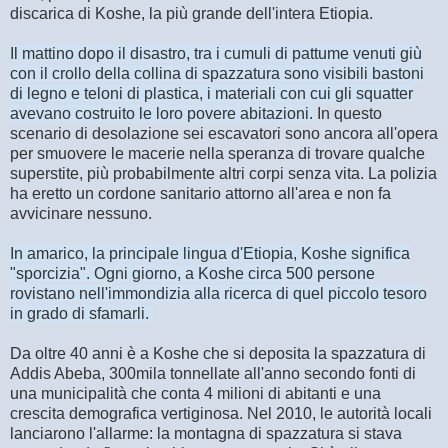
discarica di Koshe, la più grande dell'intera Etiopia.
Il mattino dopo il disastro, tra i cumuli di pattume venuti giù
con il crollo della collina di spazzatura sono visibili bastoni
di legno e teloni di plastica, i materiali con cui gli squatter
avevano costruito le loro povere abitazioni.
In questo
scenario di desolazione sei escavatori sono ancora all'opera
per smuovere le macerie nella speranza di trovare qualche
superstite, più probabilmente altri corpi senza vita. La polizia
ha eretto un cordone sanitario attorno all'area e non fa
avvicinare nessuno.
In amarico, la principale lingua d'Etiopia, Koshe significa
"sporcizia". Ogni giorno, a Koshe circa 500 persone
rovistano nell'immondizia alla ricerca di quel piccolo tesoro
in grado di sfamarli.
Da oltre 40 anni è a Koshe che si deposita la spazzatura di
Addis Abeba, 300mila tonnellate all'anno secondo fonti di
una municipalità che conta 4 milioni di abitanti e una
crescita demografica vertiginosa. Nel 2010, le autorità locali
lanciarono l'allarme: la montagna di spazzatura si stava