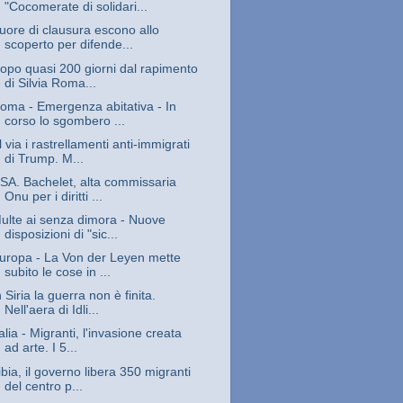
"Cocomerate di solidari...
uore di clausura escono allo
scoperto per difende...
opo quasi 200 giorni dal rapimento
di Silvia Roma...
oma - Emergenza abitativa - In
corso lo sgombero ...
l via i rastrellamenti anti-immigrati
di Trump. M...
SA. Bachelet, alta commissaria
Onu per i diritti ...
ulte ai senza dimora - Nuove
disposizioni di "sic...
uropa - La Von der Leyen mette
subito le cose in ...
n Siria la guerra non è finita.
Nell'aera di Idli...
talia - Migranti, l'invasione creata
ad arte. I 5...
ibia, il governo libera 350 migranti
del centro p...