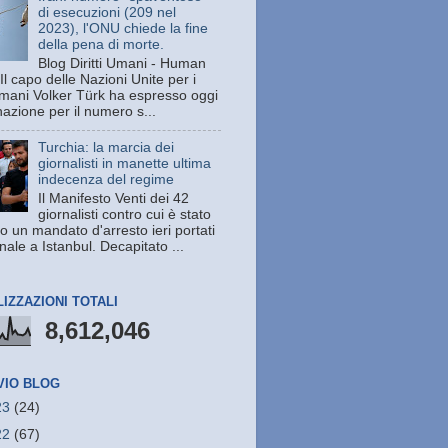
di esecuzioni (209 nel
2023), l'ONU chiede la fine
della pena di morte.
Blog Diritti Umani - Human
Il capo delle Nazioni Unite per i
 umani Volker Türk ha espresso oggi
azione per il numero s...
Turchia: la marcia dei
giornalisti in manette ultima
indecenza del regime
Il Manifesto Venti dei 42
giornalisti contro cui è stato
o un mandato d'arresto ieri portati
unale a Istanbul. Decapitato ...
LIZZAZIONI TOTALI
8,612,046
VIO BLOG
23
(24)
22
(67)