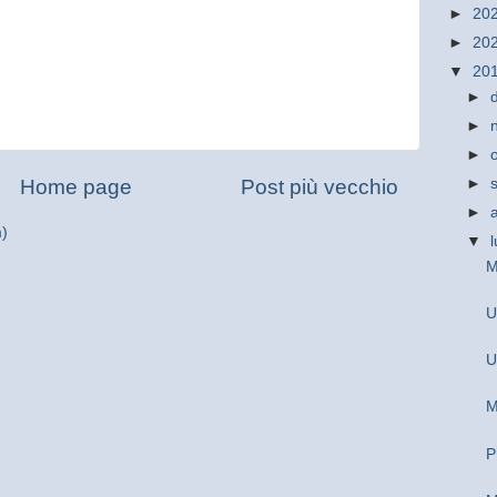
►
20
►
20
▼
20
►
►
►
►
Home page
Post più vecchio
►
m)
▼
M
U
U
M
P