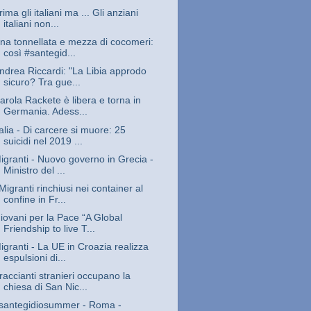
rima gli italiani ma ... Gli anziani
italiani non...
na tonnellata e mezza di cocomeri:
così #santegid...
ndrea Riccardi: "La Libia approdo
sicuro? Tra gue...
arola Rackete è libera e torna in
Germania. Adess...
talia - Di carcere si muore: 25
suicidi nel 2019 ...
igranti - Nuovo governo in Grecia -
Ministro del ...
Migranti rinchiusi nei container al
confine in Fr...
iovani per la Pace “A Global
Friendship to live T...
igranti - La UE in Croazia realizza
espulsioni di...
raccianti stranieri occupano la
chiesa di San Nic...
santegidiosummer - Roma -