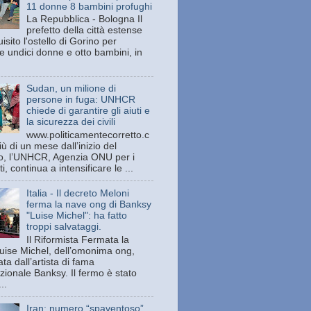
11 donne 8 bambini profughi
La Repubblica - Bologna Il
prefetto della città estense
isito l'ostello di Gorino per
e undici donne e otto bambini, in
Sudan, un milione di
persone in fuga: UNHCR
chiede di garantire gli aiuti e
la sicurezza dei civili
www.politicamentecorretto.c
ù di un mese dall’inizio del
tto, l’UNHCR, Agenzia ONU per i
ti, continua a intensificare le ...
Italia - Il decreto Meloni
ferma la nave ong di Banksy
"Luise Michel": ha fatto
troppi salvataggi.
Il Riformista Fermata la
uise Michel, dell’omonima ong,
ata dall’artista di fama
zionale Banksy. Il fermo è stato
..
Iran: numero “spaventoso”