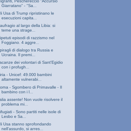
igranti, Peschereccio “Accursio
Giarratano” - “Sa...
li Usa di Trump ripristinano le
esecuzioni capita...
aufragio al largo della Libia: si
teme una strage...
ipetuti episodi di razzismo nel
Foggiano. 4 aggre...
piragli di dialogo tra Russia e
Ucraina. Il premi...
acanze dei volontari di Sant'Egidio
con i profugh...
iria - Unicef: 49.000 bambini
altamente vulnerabi...
oma - Sgombero di Primavalle - Il
bambino con i l...
talia assente! Non vuole risolvere il
problema mi...
ifugiati - Sono partiti nelle isole di
Lesbo e Sa...
li Usa stanno sprofondando
nell'assurdo, si arres...