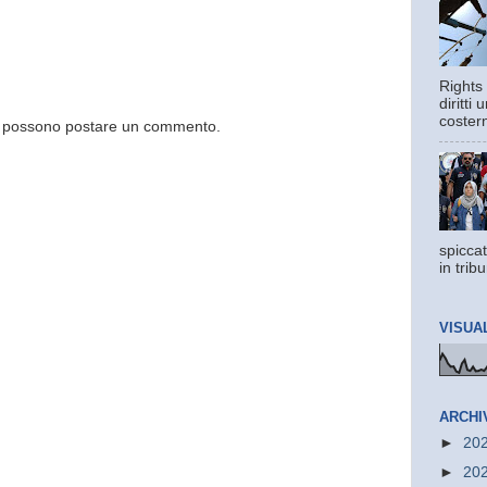
Rights 
diritti
costern
og possono postare un commento.
spiccat
in trib
VISUA
ARCHI
►
20
►
20