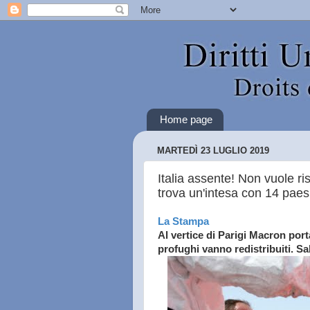
Home page
MARTEDÌ 23 LUGLIO 2019
Italia assente! Non vuole ri
trova un'intesa con 14 paesi
La Stampa
Al vertice di Parigi Macron porta
profughi vanno redistribuiti. Sa