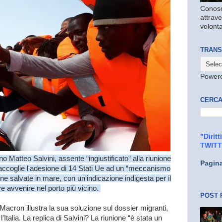
Conosc
attrave
volonta
TRANS
Power
CERCA
"Dirit
TWIT
erno Matteo Salvini, assente “ingiustificato” alla riunione
Pagin
 raccoglie l'adesione di 14 Stati Ue ad un “meccanismo
sone salvate in mare, con un'indicazione indigesta per il
ve avvenire nel porto più vicino.
POST 
acron illustra la sua soluzione sul dossier migranti,
talia. La replica di Salvini? La riunione “è stata un