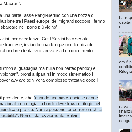
da Macron”.
da una parte l'asse Parigi-Berlino con una bozza di
ha requ
buzione tra i Paesi europei dei migranti soccorsi, fermo
ospitar
sbarcare nel “porto più vicino”.
t...
iù vicini” per eccellenza. Così Salvini ha disertato
ale francese, inviando una delegazione tecnica del
 affondare i tentativi di arrivare ad un documento
om A pi
confli
nti (“non si guadagna ma nulla non partecipando”) e
Rifugia
volontari”, pronti a ripartirsi in modo sistematico i
over avviare ogni volta complesse trattative dopo il
il presidente, che
“quando una nave lascia le acque
rnazionali con rifugiati a bordo deve trovare rifugio nel
nave L
giuridica e pratica. Non si possono far correre rischi a
finanzi
nerabilità”. Non ci sta, ovviamente, Salvini.
interna
esegui.