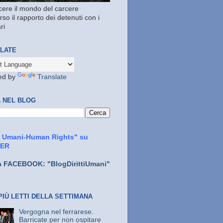
ere il mondo del carcere
rso il rapporto dei detenuti con i
ri
LATE
ed by
Translate
 NEL BLOG
ti Umani-Human Rights" su
TER
a FACEBOOK: "BlogDirittiUmani"
PIÙ LETTI DELLA SETTIMANA
Vergogna nel ferrarese.
Barricate per non ospitare