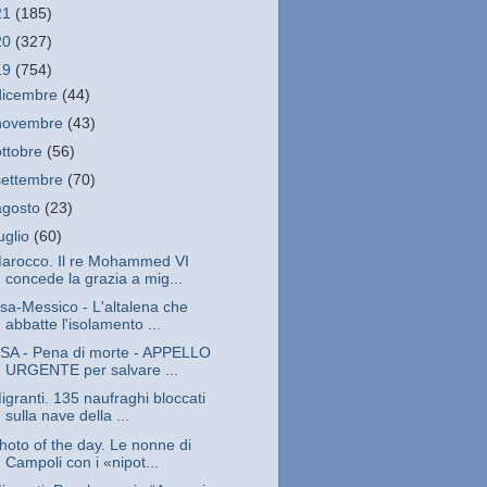
21
(185)
20
(327)
19
(754)
dicembre
(44)
novembre
(43)
ottobre
(56)
settembre
(70)
agosto
(23)
luglio
(60)
arocco. Il re Mohammed VI
concede la grazia a mig...
sa-Messico - L'altalena che
abbatte l'isolamento ...
SA - Pena di morte - APPELLO
URGENTE per salvare ...
igranti. 135 naufraghi bloccati
sulla nave della ...
hoto of the day. Le nonne di
Campoli con i «nipot...