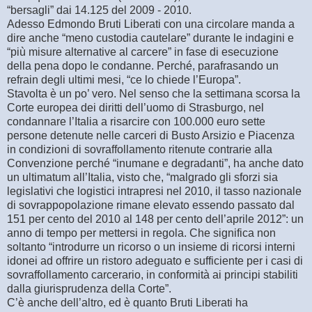
“bersagli” dai 14.125 del 2009 - 2010.
Adesso Edmondo Bruti Liberati con una circolare manda a
dire anche “meno custodia cautelare” durante le indagini e
“più misure alternative al carcere” in fase di esecuzione
della pena dopo le condanne. Perché, parafrasando un
refrain degli ultimi mesi, “ce lo chiede l’Europa”.
Stavolta è un po’ vero. Nel senso che la settimana scorsa la
Corte europea dei diritti dell’uomo di Strasburgo, nel
condannare l’Italia a risarcire con 100.000 euro sette
persone detenute nelle carceri di Busto Arsizio e Piacenza
in condizioni di sovraffollamento ritenute contrarie alla
Convenzione perché “inumane e degradanti”, ha anche dato
un ultimatum all’Italia, visto che, “malgrado gli sforzi sia
legislativi che logistici intrapresi nel 2010, il tasso nazionale
di sovrappopolazione rimane elevato essendo passato dal
151 per cento del 2010 al 148 per cento dell’aprile 2012”: un
anno di tempo per mettersi in regola. Che significa non
soltanto “introdurre un ricorso o un insieme di ricorsi interni
idonei ad offrire un ristoro adeguato e sufficiente per i casi di
sovraffollamento carcerario, in conformità ai principi stabiliti
dalla giurisprudenza della Corte”.
C’è anche dell’altro, ed è quanto Bruti Liberati ha