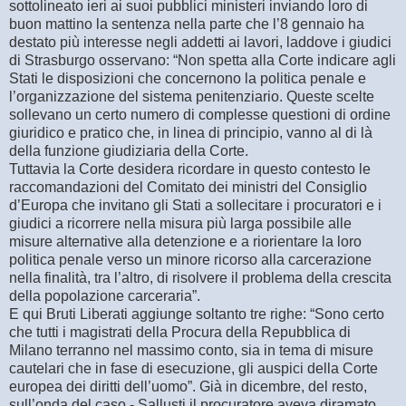
sottolineato ieri ai suoi pubblici ministeri inviando loro di
buon mattino la sentenza nella parte che l’8 gennaio ha
destato più interesse negli addetti ai lavori, laddove i giudici
di Strasburgo osservano: “Non spetta alla Corte indicare agli
Stati le disposizioni che concernono la politica penale e
l’organizzazione del sistema penitenziario. Queste scelte
sollevano un certo numero di complesse questioni di ordine
giuridico e pratico che, in linea di principio, vanno al di là
della funzione giudiziaria della Corte.
Tuttavia la Corte desidera ricordare in questo contesto le
raccomandazioni del Comitato dei ministri del Consiglio
d’Europa che invitano gli Stati a sollecitare i procuratori e i
giudici a ricorrere nella misura più larga possibile alle
misure alternative alla detenzione e a riorientare la loro
politica penale verso un minore ricorso alla carcerazione
nella finalità, tra l’altro, di risolvere il problema della crescita
della popolazione carceraria”.
E qui Bruti Liberati aggiunge soltanto tre righe: “Sono certo
che tutti i magistrati della Procura della Repubblica di
Milano terranno nel massimo conto, sia in tema di misure
cautelari che in fase di esecuzione, gli auspici della Corte
europea dei diritti dell’uomo”. Già in dicembre, del resto,
sull’onda del caso - Sallusti il procuratore aveva diramato