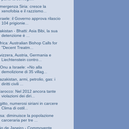
mergenza Siria: cresce la
xenofobia e il razzismo...
sraele: il Governo approva rilascio
104 prigionie...
akistan - Bhatti: Asia Bibi, la sua
detenzione è ...
frica: Australian Bishop Calls for
"Decent Treatm...
vizzera, Austria, Germania e
Liechtenstein contro...
’Onu a Israele: «No alla
demolizione di 35 villag...
azakistan, armi, petrolio, gas: i
diritti civili ...
arocco: Nel 2012 ancora tante
violazioni dei diri...
gitto, numerosi siriani in carcere
Clima di ostil...
sa: diminuisce la popolazione
carceraria per tre ...
io de Janeiro - Commovente