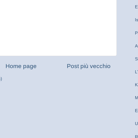
E
I
P
A
S
Home page
Post più vecchio
L
m)
K
M
E
U
R