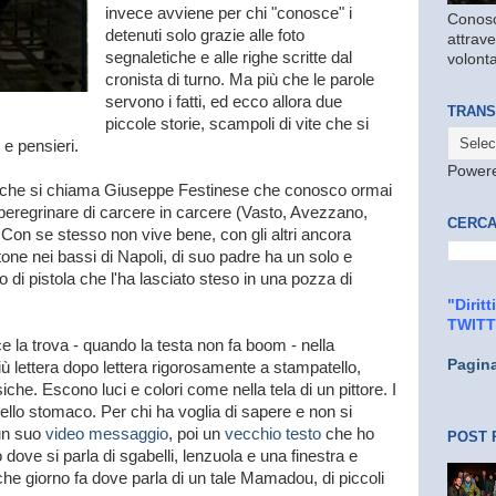
invece avviene per chi "conosce" i
Conosc
detenuti solo grazie alle foto
attrave
segnaletiche e alle righe scritte dal
volonta
cronista di turno. Ma più che le parole
servono i fatti, ed ecco allora due
TRANS
piccole storie, scampoli di vite che si
 e pensieri.
Power
o che si chiama Giuseppe Festinese che conosco ormai
 peregrinare di carcere in carcere (Vasto, Avezzano,
CERCA
Con se stesso non vive bene, con gli altri ancora
one nei bassi di Napoli, di suo padre ha un solo e
po di pistola che l'ha lasciato steso in una pozza di
"Dirit
TWIT
 la trova - quando la testa non fa boom - nella
Pagin
 giù lettera dopo lettera rigorosamente a stampatello,
e. Escono luci e colori come nella tela di un pittore. I
lo stomaco. Per chi ha voglia di sapere e non si
 un suo
video messaggio
, poi un
vecchio testo
che ho
POST 
dove si parla di sgabelli, lenzuola e una finestra e
che giorno fa dove parla di un tale Mamadou, di piccoli