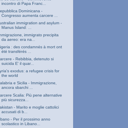
incontro di Papa Franc...
epubblica Dominicana -
Congresso aumenta carcere ...
ustralian immigration and asylum -
Manus Island: ...
mmigrazione, immigrato precipita
da aereo: era na...
igeria : des condamnés à mort ont
été transférés ...
arcere - Rebibbia, detenuto si
suicida E' il quar...
yria's exodus: a refugee crisis for
the world
alabria e Sicilia - Immigrazione,
ancora sbarchi ...
arcere Scalia: Più pene alternative
più sicurezza...
akistan - Marito e moglie cattolici
accusati di b...
ibano - Per il prossimo anno
scolastico in Libano...