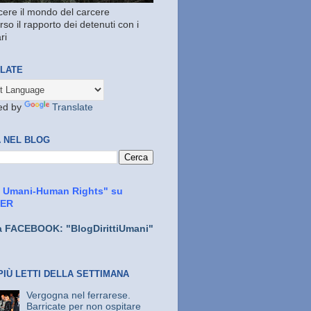
ere il mondo del carcere
rso il rapporto dei detenuti con i
ri
LATE
ed by
Translate
 NEL BLOG
ti Umani-Human Rights" su
TER
a FACEBOOK: "BlogDirittiUmani"
PIÙ LETTI DELLA SETTIMANA
Vergogna nel ferrarese.
Barricate per non ospitare