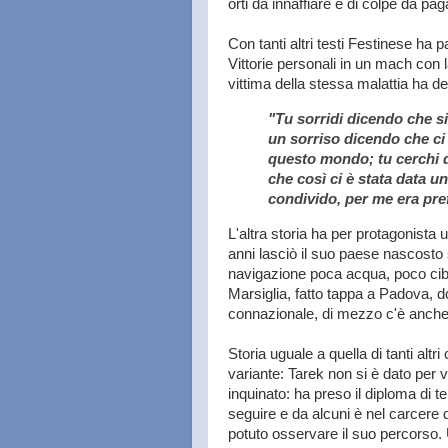
orti da innaffiare e di colpe da pag
Con tanti altri testi Festinese ha 
Vittorie personali in un mach con 
vittima della stessa malattia ha de
"Tu sorridi dicendo che s
un sorriso dicendo che ci 
questo mondo; tu cerchi 
che così ci è stata data u
condivido, per me era pref
L'altra storia ha per protagonista
anni lasciò il suo paese nascosto 
navigazione poca acqua, poco cib
Marsiglia, fatto tappa a Padova, d
connazionale, di mezzo c'è anche 
Storia uguale a quella di tanti alt
variante: Tarek non si è dato per v
inquinato: ha preso il diploma di te
seguire e da alcuni è nel carcere 
potuto osservare il suo percorso