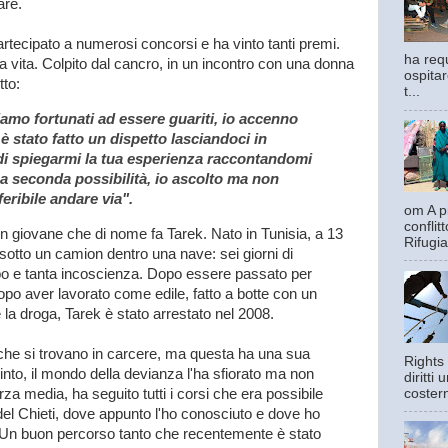
are.
partecipato a numerosi concorsi e ha vinto tanti premi.
ha requ
la vita. Colpito dal cancro, in un incontro con una donna
ospitar
tto:
t...
iamo fortunati ad essere guariti, io accenno
è stato fatto un dispetto lasciandoci in
di spiegarmi la tua esperienza raccontandomi
na seconda possibilità, io ascolto ma non
eribile andare via".
om A pi
confli
 un giovane che di nome fa Tarek. Nato in Tunisia, a 13
Rifugia
sotto un camion dentro una nave: sei giorni di
o e tanta incoscienza. Dopo essere passato per
opo aver lavorato come edile, fatto a botte con un
la droga, Tarek è stato arrestato nel 2008.
ri che si trovano in carcere, ma questa ha una sua
Rights 
into, il mondo della devianza l'ha sfiorato ma non
diritti
costern
rza media, ha seguito tutti i corsi che era possibile
del Chieti, dove appunto l'ho conosciuto e dove ho
. Un buon percorso tanto che recentemente è stato