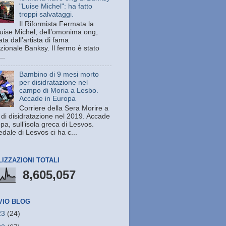
"Luise Michel": ha fatto
troppi salvataggi.
Il Riformista Fermata la
uise Michel, dell’omonima ong,
ata dall’artista di fama
zionale Banksy. Il fermo è stato
..
Bambino di 9 mesi morto
per disidratazione nel
campo di Moria a Lesbo.
Accade in Europa
Corriere della Sera Morire a
 di disidratazione nel 2019. Accade
pa, sull’isola greca di Lesvos.
dale di Lesvos ci ha c...
LIZZAZIONI TOTALI
8,605,057
VIO BLOG
23
(24)