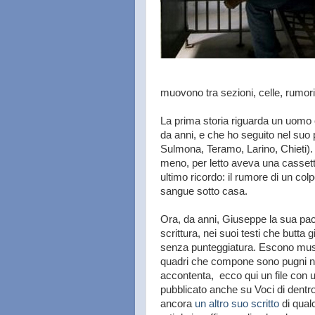
muovono tra sezioni, celle, rumori
La prima storia riguarda un uom
da anni, e che ho seguito nel suo
Sulmona, Teramo, Larino, Chieti). 
meno, per letto aveva una cassett
ultimo ricordo: il rumore di un col
sangue sotto casa.
Ora, da anni, Giuseppe la sua pace
scrittura, nei suoi testi che butta
senza punteggiatura. Escono musich
quadri che compone sono pugni nel
accontenta,
e
cco qui un file con
pubblicato anche su Voci di dentro 
ancora
un altro suo scritto
di qual