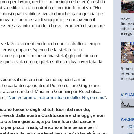
iorno per lavoro, dentro il pomeriggio e la sera) così da
iva edile con un contratto di tirocinio formativo. "Ho
iandosi quasi subito e rivelandomi la sua angoscia: per
nave L
innovare il permesso di soggiorno, e non avendo il
finanzi
essere assunto: quando a breve terminerà di scontare
interna
esegui.
ve lavora vorrebbero tenerlo con contratto a tempo
nteroso, capace. Spero che la stella che lo
bo è proprio il nome di una stella) gli porti fortuna.
 quella sulla droga, quella sulla recidiva inventata da
9 mesi
in Euro
«L’ospe
 vedono: il carcere non funziona, non ha mai
che da tanti esponenti del Pd, non ultimo Guglielmo
ia, alla domanda di Massimo Giannini per Repubblica
VISUA
ro: "
Non voteremo mai amnistia o indulto. No, no e no
".
dono fossero degli istituti fuori dal mondo,
evisti dalla nostra Costituzione e che oggi, e non
ARCHI
lo a fare giustizia, a portare fuori dal carcere
►
20
o per piccoli reati, che sono a fine pena e per i
ebbe nulla, anzi porterebbe un po' di legalità in un