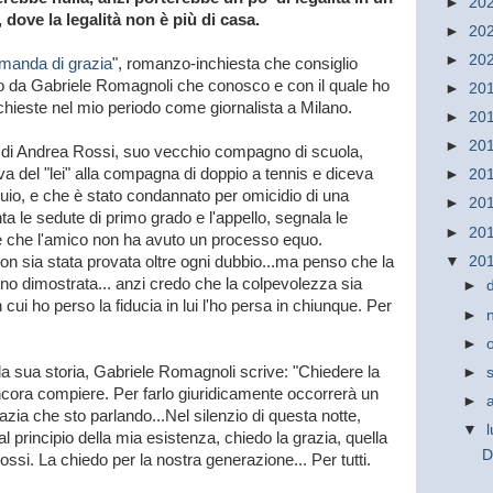
►
20
 dove la legalità non è più di casa.
►
20
►
20
manda di grazia
", romanzo-inchiesta che consiglio
tto da Gabriele Romagnoli che conosco e con il quale ho
►
20
nchieste nel mio periodo come giornalista a Milano.
►
20
►
20
ra di Andrea Rossi, suo vecchio compagno di scuola,
va del "lei" alla compagna di doppio a tennis e diceva
►
20
io, e che è stato condannato per omicidio di una
►
20
 le sedute di primo grado e l'appello, segnala le
►
20
e che l'amico non ha avuto un processo equo.
n sia stata provata oltre ogni dubbio...ma penso che la
▼
20
o dimostrata... anzi credo che la colpevolezza sia
►
n cui ho perso la fiducia in lui l'ho persa in chiunque. Per
►
►
lla sua storia, Gabriele Romagnoli scrive: "Chiedere la
►
ancora compiere. Per farlo giuridicamente occorrerà un
►
azia che sto parlando...Nel silenzio di questa notte,
▼
al principio della mia esistenza, chiedo la grazia, quella
D
ssi. La chiedo per la nostra generazione... Per tutti.