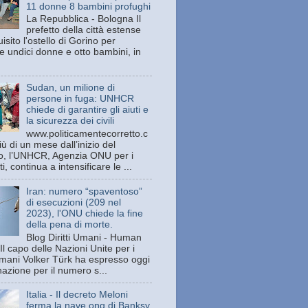
11 donne 8 bambini profughi
La Repubblica - Bologna Il
prefetto della città estense
isito l'ostello di Gorino per
e undici donne e otto bambini, in
Sudan, un milione di
persone in fuga: UNHCR
chiede di garantire gli aiuti e
la sicurezza dei civili
www.politicamentecorretto.c
ù di un mese dall’inizio del
tto, l’UNHCR, Agenzia ONU per i
ti, continua a intensificare le ...
Iran: numero “spaventoso”
di esecuzioni (209 nel
2023), l'ONU chiede la fine
della pena di morte.
Blog Diritti Umani - Human
Il capo delle Nazioni Unite per i
 umani Volker Türk ha espresso oggi
azione per il numero s...
Italia - Il decreto Meloni
ferma la nave ong di Banksy