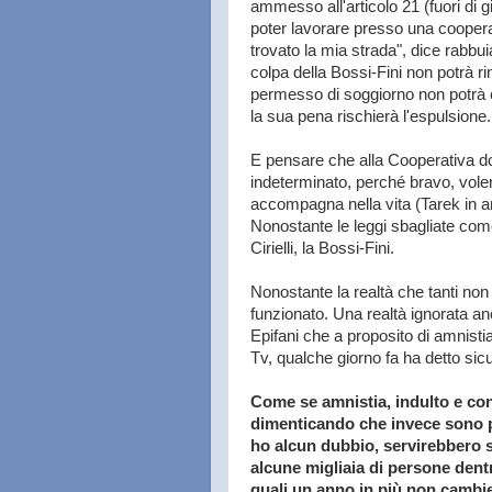
ammesso all'articolo 21 (fuori di g
poter lavorare presso una cooperat
trovato la mia strada", dice rabbu
colpa della Bossi-Fini non potrà r
permesso di soggiorno non potrà 
la sua pena rischierà l'espulsione.
E pensare che alla Cooperativa do
indeterminato, perché bravo, vole
accompagna nella vita (Tarek in ara
Nonostante le leggi sbagliate come
Cirielli, la Bossi-Fini.
Nonostante la realtà che tanti non
funzionato. Una realtà ignorata an
Epifani che a proposito di amnist
Tv, qualche giorno fa ha detto sicu
Come se amnistia, indulto e con
dimenticando che invece sono pr
ho alcun dubbio, servirebbero so
alcune migliaia di persone dentr
quali un anno in più non cambier