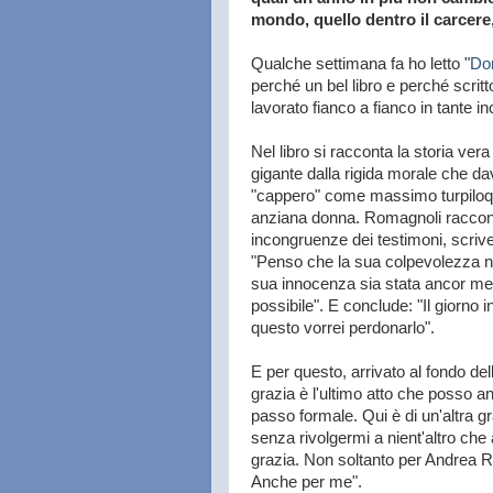
mondo, quello dentro il carcere,
Qualche settimana fa ho letto "
Do
perché un bel libro e perché scri
lavorato fianco a fianco in tante i
Nel libro si racconta la storia ve
gigante dalla rigida morale che da
"cappero" come massimo turpiloqu
anziana donna. Romagnoli racconta
incongruenze dei testimoni, scriv
"Penso che la sua colpevolezza no
sua innocenza sia stata ancor men
possibile". E conclude: "Il giorno i
questo vorrei perdonarlo".
E per questo, arrivato al fondo de
grazia è l'ultimo atto che posso 
passo formale. Qui è di un'altra gr
senza rivolgermi a nient'altro che 
grazia. Non soltanto per Andrea Ro
Anche per me".