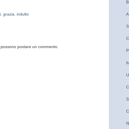
B
A
i
,
grazia
,
indulto
S
C
og possono postare un commento.
P
I
U
C
S
C
N