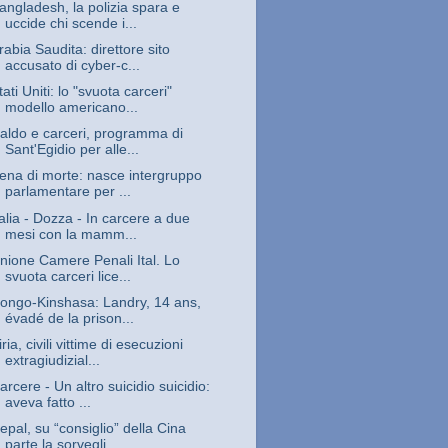
angladesh, la polizia spara e
uccide chi scende i...
rabia Saudita: direttore sito
accusato di cyber-c...
tati Uniti: lo "svuota carceri"
modello americano...
aldo e carceri, programma di
Sant'Egidio per alle...
ena di morte: nasce intergruppo
parlamentare per ...
talia - Dozza - In carcere a due
mesi con la mamm...
nione Camere Penali Ital. Lo
svuota carceri lice...
ongo-Kinshasa: Landry, 14 ans,
évadé de la prison...
iria, civili vittime di esecuzioni
extragiudizial...
arcere - Un altro suicidio suicidio:
aveva fatto ...
epal, su “consiglio” della Cina
parte la sorvegli...