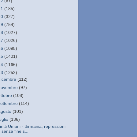
22
(67)
21
(185)
20
(327)
19
(754)
18
(1027)
17
(1026)
16
(1095)
15
(1401)
14
(1166)
13
(1252)
dicembre
(112)
novembre
(97)
ottobre
(108)
settembre
(114)
agosto
(101)
luglio
(136)
iritti Umani - Birmania, repressioni
senza fine s...