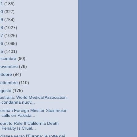
21
(185)
20
(327)
19
(754)
18
(1027)
17
(1026)
16
(1095)
15
(1401)
dicembre
(90)
novembre
(78)
ottobre
(94)
settembre
(110)
agosto
(175)
ustralia: World Medical Association
condanna nuov...
erman Foreign Minster Steinmeier
calls on Pakista...
ourt to Rule If California Death
Penalty Is Cruel...
dissea verso l'Europa: le rotte dei