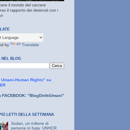
ere il mondo del carcere
rso il rapporto dei detenuti con i
ri
LATE
ed by
Translate
 NEL BLOG
ti Umani-Human Rights" su
TER
a FACEBOOK: "BlogDirittiUmani"
PIÙ LETTI DELLA SETTIMANA
Sudan, un milione di
persone in fuga: UNHCR