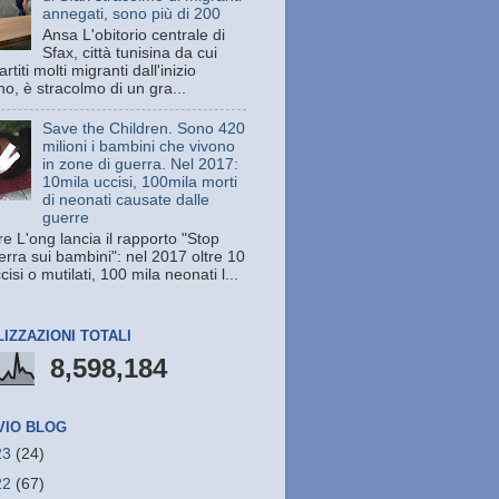
annegati, sono più di 200
Ansa L'obitorio centrale di
Sfax, città tunisina da cui
rtiti molti migranti dall'inizio
no, è stracolmo di un gra...
Save the Children. Sono 420
milioni i bambini che vivono
in zone di guerra. Nel 2017:
10mila uccisi, 100mila morti
di neonati causate dalle
guerre
e L'ong lancia il rapporto "Stop
erra sui bambini": nel 2017 oltre 10
cisi o mutilati, 100 mila neonati l...
LIZZAZIONI TOTALI
8,598,184
VIO BLOG
23
(24)
22
(67)