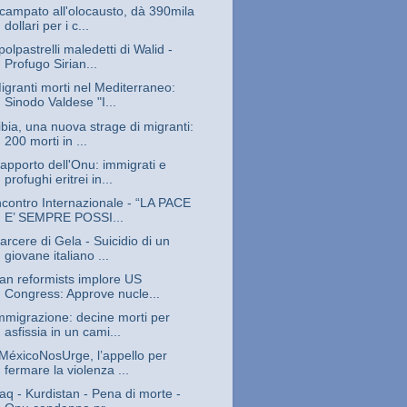
campato all'olocausto, dà 390mila
dollari per i c...
 polpastrelli maledetti di Walid -
Profugo Sirian...
igranti morti nel Mediterraneo:
Sinodo Valdese "I...
ibia, una nuova strage di migranti:
200 morti in ...
apporto dell'Onu: immigrati e
profughi eritrei in...
ncontro Internazionale - “LA PACE
E’ SEMPRE POSSI...
arcere di Gela - Suicidio di un
giovane italiano ...
ran reformists implore US
Congress: Approve nucle...
mmigrazione: decine morti per
asfissia in un cami...
MéxicoNosUrge, l’appello per
fermare la violenza ...
raq - Kurdistan - Pena di morte -