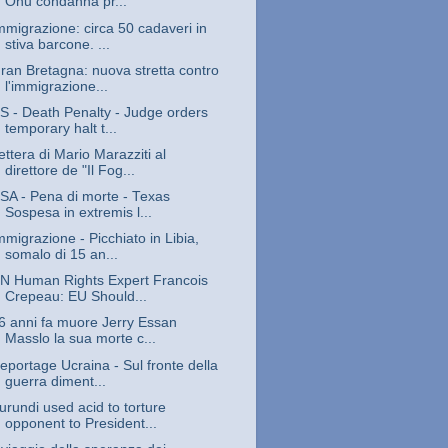
Onu condanna pr...
mmigrazione: circa 50 cadaveri in
stiva barcone. ...
ran Bretagna: nuova stretta contro
l'immigrazione...
S - Death Penalty - Judge orders
temporary halt t...
ettera di Mario Marazziti al
direttore de "Il Fog...
SA - Pena di morte - Texas
Sospesa in extremis l...
mmigrazione - Picchiato in Libia,
somalo di 15 an...
N Human Rights Expert Francois
Crepeau: EU Should...
6 anni fa muore Jerry Essan
Masslo la sua morte c...
eportage Ucraina - Sul fronte della
guerra diment...
urundi used acid to torture
opponent to President...