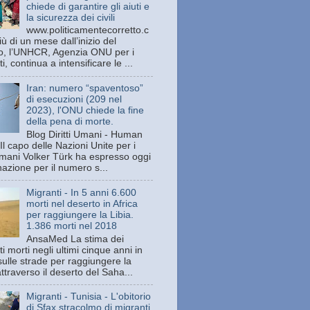
chiede di garantire gli aiuti e
la sicurezza dei civili
www.politicamentecorretto.c
ù di un mese dall’inizio del
tto, l’UNHCR, Agenzia ONU per i
ti, continua a intensificare le ...
Iran: numero “spaventoso”
di esecuzioni (209 nel
2023), l'ONU chiede la fine
della pena di morte.
Blog Diritti Umani - Human
Il capo delle Nazioni Unite per i
 umani Volker Türk ha espresso oggi
azione per il numero s...
Migranti - In 5 anni 6.600
morti nel deserto in Africa
per raggiungere la Libia.
1.386 morti nel 2018
AnsaMed La stima dei
i morti negli ultimi cinque anni in
sulle strade per raggiungere la
attraverso il deserto del Saha...
Migranti - Tunisia - L'obitorio
di Sfax stracolmo di migranti