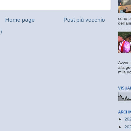
sono pa
Home page
Post più vecchio
dell'an
m)
Avvenir
alla gu
mila uc
VISUA
ARCHI
►
20
►
20