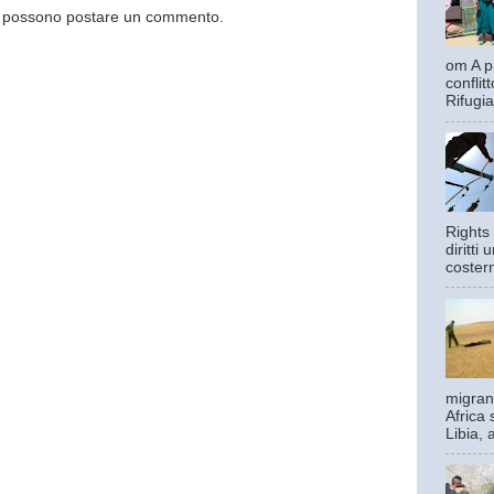
og possono postare un commento.
om A pi
confli
Rifugia
Rights 
diritti
costern
migrant
Africa 
Libia, 