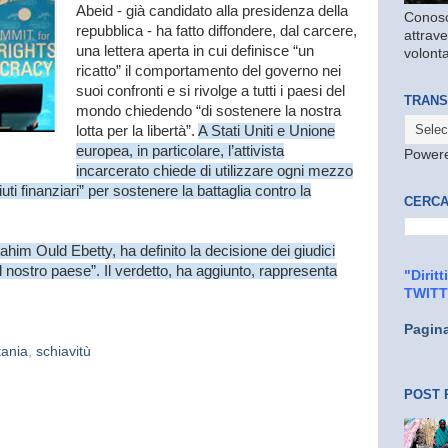
Abeid - già candidato alla presidenza della
Conosc
repubblica - ha fatto diffondere, dal carcere,
attrave
una lettera aperta in cui definisce “un
volonta
ricatto” il comportamento del governo nei
suoi confronti e si rivolge a tutti i paesi del
TRANS
mondo chiedendo “di sostenere la nostra
lotta per la libertà”.
A Stati Uniti e Unione
europea, in particolare, l’attivista
Power
incarcerato chiede di utilizzare ogni mezzo
i finanziari” per sostenere la battaglia contro la
CERCA
ahim Ould Ebetty, ha definito la decisione dei giudici
el nostro paese”. Il verdetto, ha aggiunto, rappresenta
"Dirit
TWIT
Pagin
tania
,
schiavitù
POST 