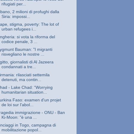
rifugiati per...
ibano, 2 milioni di profughi dalla
Siria: impossi...
ape, stigma, poverty: The lot of
urban refugees i...
ngheria: si vota la riforma del
codice penale, 3 ...
ygmunt Bauman: "I migranti
risvegliano le nostre ...
gitto, giornalisti di Al Jazeera
condannati a tre...
irmania: rilasciati settemila
detenuti, ma contin...
had - Lake Chad: “Worrying
humanitarian situation...
urkina Faso: examen d'un projet
de loi sur l'abol...
ragedia immigrazione - ONU - Ban
Ki-Moon: "è una ...
inciaggi in Togo, campagna di
mobilitazione popol...