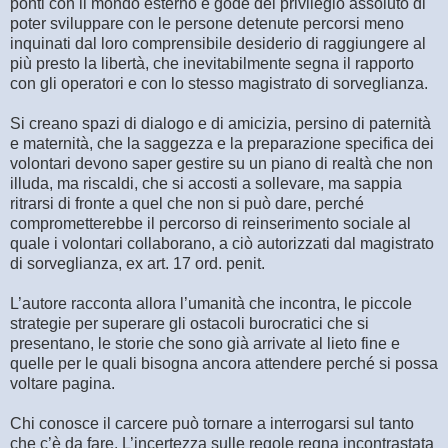
ponti con il mondo esterno e gode del privilegio assoluto di
poter sviluppare con le persone detenute percorsi meno
inquinati dal loro comprensibile desiderio di raggiungere al
più presto la libertà, che inevitabilmente segna il rapporto
con gli operatori e con lo stesso magistrato di sorveglianza.
Si creano spazi di dialogo e di amicizia, persino di paternità
e maternità, che la saggezza e la preparazione specifica dei
volontari devono saper gestire su un piano di realtà che non
illuda, ma riscaldi, che si accosti a sollevare, ma sappia
ritrarsi di fronte a quel che non si può dare, perché
comprometterebbe il percorso di reinserimento sociale al
quale i volontari collaborano, a ciò autorizzati dal magistrato
di sorveglianza, ex art. 17 ord. penit.
L’autore racconta allora l’umanità che incontra, le piccole
strategie per superare gli ostacoli burocratici che si
presentano, le storie che sono già arrivate al lieto fine e
quelle per le quali bisogna ancora attendere perché si possa
voltare pagina.
Chi conosce il carcere può tornare a interrogarsi sul tanto
che c’è da fare. L’incertezza sulle regole regna incontrastata