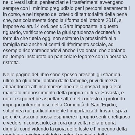
nei diversi istituti penitenziari e i trasferimenti avvengano
sempre con il minimo pregiudizio per i percorsi trattamentali
in corso, e nel rispetto del criterio di territorialità della pena
che, particolarmente dopo la riforma dell’ottobre 2018, si
impone ex art. 14 ord. penit. Sarà importante, a questo
riguardo, verificare come la giurisprudenza decritterà la
formula che tutela oggi non soltanto la prossimità alla
famiglia ma anche ai centri di riferimento sociale, ad
esempio ricomprendendovi anche i volontari che abbiano
nel tempo instaurato un particolare legame con la persona
ristretta.
Nelle pagine del libro sono spesso presenti gli stranieri,
ultimi tra gli ultimi, lontani dalle famiglie, privi di mezzi,
abbandonati all’incomprensione della nostra lingua e al
mancato riconoscimento della propria cultura. Savasta, e
non ci si potrebbe aspettare altro nel contesto di profondo
impegno interreligioso della Comunità di Sant’Egidio,
sottolinea qui particolarmente l’importanza di trovare spazi
perché ciascuno possa esprimere il proprio sentire religioso
e vedersi riconosciuto, ancora una volta nella propria
dignità, condividendo la gioia delle feste e l’impegno della
preghiera, miglior antidoto contro il pericolo della