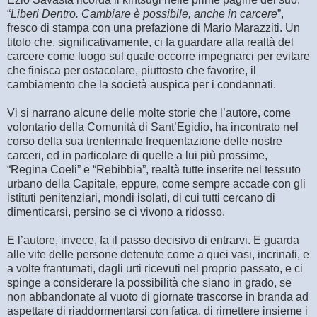
“
Liberi Dentro. Cambiare è possibile, anche in carcere
”,
fresco di stampa con una prefazione di Mario Marazziti. Un
titolo che, significativamente, ci fa guardare alla realtà del
carcere come luogo sul quale occorre impegnarci per evitare
che finisca per ostacolare, piuttosto che favorire, il
cambiamento che la società auspica per i condannati.
Vi si narrano alcune delle molte storie che l’autore, come
volontario della Comunità di Sant’Egidio, ha incontrato nel
corso della sua trentennale frequentazione delle nostre
carceri, ed in particolare di quelle a lui più prossime,
“Regina Coeli” e “Rebibbia”, realtà tutte inserite nel tessuto
urbano della Capitale, eppure, come sempre accade con gli
istituti penitenziari, mondi isolati, di cui tutti cercano di
dimenticarsi, persino se ci vivono a ridosso.
E l’autore, invece, fa il passo decisivo di entrarvi. E guarda
alle vite delle persone detenute come a quei vasi, incrinati, e
a volte frantumati, dagli urti ricevuti nel proprio passato, e ci
spinge a considerare la possibilità che siano in grado, se
non abbandonate al vuoto di giornate trascorse in branda ad
aspettare di riaddormentarsi con fatica, di rimettere insieme i