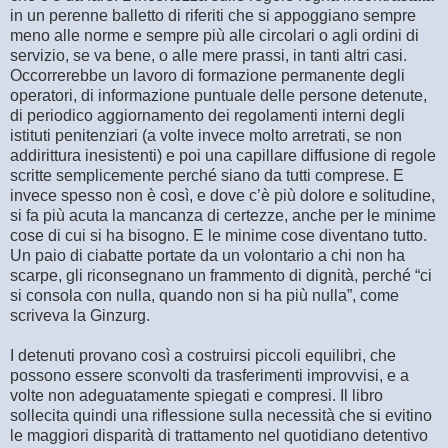
in un perenne balletto di riferiti che si appoggiano sempre
meno alle norme e sempre più alle circolari o agli ordini di
servizio, se va bene, o alle mere prassi, in tanti altri casi.
Occorrerebbe un lavoro di formazione permanente degli
operatori, di informazione puntuale delle persone detenute,
di periodico aggiornamento dei regolamenti interni degli
istituti penitenziari (a volte invece molto arretrati, se non
addirittura inesistenti) e poi una capillare diffusione di regole
scritte semplicemente perché siano da tutti comprese. E
invece spesso non è così, e dove c’è più dolore e solitudine,
si fa più acuta la mancanza di certezze, anche per le minime
cose di cui si ha bisogno. E le minime cose diventano tutto.
Un paio di ciabatte portate da un volontario a chi non ha
scarpe, gli riconsegnano un frammento di dignità, perché “ci
si consola con nulla, quando non si ha più nulla”, come
scriveva la Ginzurg.
I detenuti provano così a costruirsi piccoli equilibri, che
possono essere sconvolti da trasferimenti improvvisi, e a
volte non adeguatamente spiegati e compresi. Il libro
sollecita quindi una riflessione sulla necessità che si evitino
le maggiori disparità di trattamento nel quotidiano detentivo