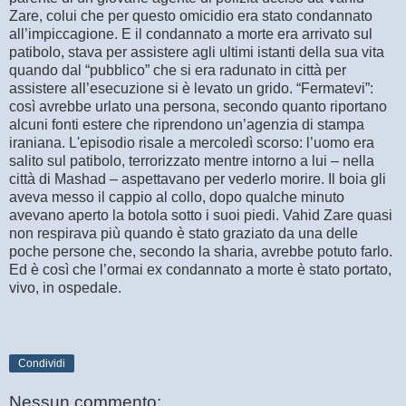
Zare, colui che per questo omicidio era stato condannato
all’impiccagione. E il condannato a morte era arrivato sul
patibolo, stava per assistere agli ultimi istanti della sua vita
quando dal “pubblico” che si era radunato in città per
assistere all’esecuzione si è levato un grido. “Fermatevi”:
così avrebbe urlato una persona, secondo quanto riportano
alcuni fonti estere che riprendono un’agenzia di stampa
iraniana. L'episodio risale a mercoledì scorso: l’uomo era
salito sul patibolo, terrorizzato mentre intorno a lui – nella
città di Mashad – aspettavano per vederlo morire. Il boia gli
aveva messo il cappio al collo, dopo qualche minuto
avevano aperto la botola sotto i suoi piedi. Vahid Zare quasi
non respirava più quando è stato graziato da una delle
poche persone che, secondo la sharia, avrebbe potuto farlo.
Ed è così che l’ormai ex condannato a morte è stato portato,
vivo, in ospedale.
Condividi
Nessun commento: