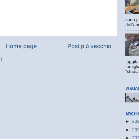
sono pa
dell'an
Home page
Post più vecchio
m)
fuggita
famigli
"studia
VISUA
ARCHI
►
20
►
20
►
20