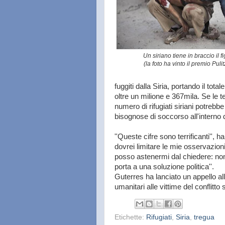
Un siriano tiene in braccio il f
(la foto ha vinto il premio Puli
fuggiti dalla Siria, portando il totale
oltre un milione e 367mila. Se le te
numero di rifugiati siriani potrebbe
bisognose di soccorso all'interno de
''Queste cifre sono terrificanti'', 
dovrei limitare le mie osservazio
posso astenermi dal chiedere: non 
porta a una soluzione politica''.
Guterres ha lanciato un appello all
umanitari alle vittime del conflitto
Etichette:
Rifugiati
,
Siria
,
tregua