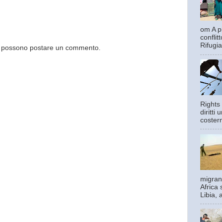
om A pi
confli
Rifugia
og possono postare un commento.
Rights 
diritti
costern
migrant
Africa 
Libia, 