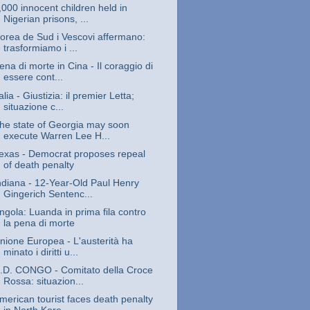
,000 innocent children held in
Nigerian prisons, ...
orea de Sud i Vescovi affermano:
trasformiamo i ...
ena di morte in Cina - Il coraggio di
essere cont...
talia - Giustizia: il premier Letta;
situazione c...
he state of Georgia may soon
execute Warren Lee H...
exas - Democrat proposes repeal
of death penalty
ndiana - 12-Year-Old Paul Henry
Gingerich Sentenc...
ngola: Luanda in prima fila contro
la pena di morte
nione Europea - L'austerità ha
minato i diritti u...
.D. CONGO - Comitato della Croce
Rossa: situazion...
merican tourist faces death penalty