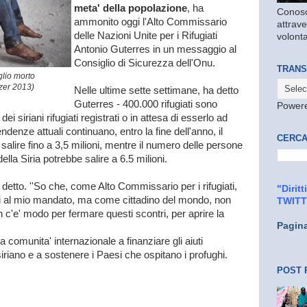
meta' della popolazione
, ha
Conosc
ammonito oggi l'Alto Commissario
attrave
delle Nazioni Unite per i Rifugiati
volonta
Antonio Guterres in un messaggio al
Consiglio di Sicurezza dell'Onu.
TRANS
iglio morto
tzer 2013)
Nelle ultime sette settimane, ha detto
Guterres - 400.000 rifugiati sono
Power
 dei siriani rifugiati registrati o in attesa di esserlo ad
ndenze attuali continuano, entro la fine dell'anno, il
CERCA
 salire fino a 3,5 milioni, mentre il numero delle persone
lla Siria potrebbe salire a 6.5 milioni.
ha detto. ''So che, come Alto Commissario per i rifugiati,
"Dirit
ni al mio mandato, ma come cittadino del mondo, non
TWIT
c'e' modo per fermare questi scontri, per aprire la
Pagin
a comunita' internazionale a finanziare gli aiuti
 siriano e a sostenere i Paesi che ospitano i profughi.
POST 