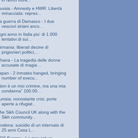
in North Kore...
ussia - Amnesty e HWR: Libertà
minacciata: repres...
a guerra di Damasco - I due
vescovi siriani anco...
gni anno in Italia piu' di 1.000
tentativi di sui...
irmania: liberati decine di
prigionieri politici,...
hana - La tragedia delle donne
accusate di magia ...
apan - 2 inmates hanged, bringing
number of execu...
Non è un mio crimine, ma una mia
condanna” 100.00...
unisia: nonostante crisi, porte
aperte a rifugiat...
he Sikh Council UK along with the
Sikh community...
odena: suicidio di un internato di
25 anni Casa L...