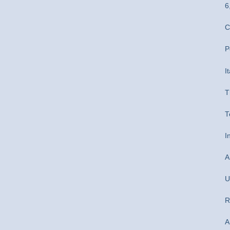
6
C
P
I
T
T
I
A
U
R
A