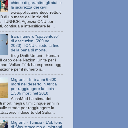
chiede di garantire gli aiuti e
la sicurezza dei civili
www.politicamentecorretto.c
ù di un mese dall’inizio del
tto, l’UNHCR, Agenzia ONU per i
ti, continua a intensificare le ...
Iran: numero “spaventoso”
di esecuzioni (209 nel
2023), l'ONU chiede la fine
della pena di morte.
Blog Diritti Umani - Human
Il capo delle Nazioni Unite per i
 umani Volker Türk ha espresso oggi
azione per il numero s...
Migranti - In 5 anni 6.600
morti nel deserto in Africa
per raggiungere la Libia.
1.386 morti nel 2018
AnsaMed La stima dei
i morti negli ultimi cinque anni in
sulle strade per raggiungere la
attraverso il deserto del Saha...
Migranti - Tunisia - L'obitorio
di Sfax stracolmo di migranti