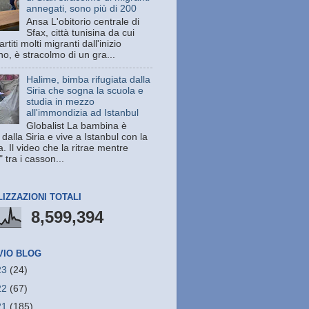
annegati, sono più di 200
Ansa L'obitorio centrale di
Sfax, città tunisina da cui
rtiti molti migranti dall'inizio
no, è stracolmo di un gra...
Halime, bimba rifugiata dalla
Siria che sogna la scuola e
studia in mezzo
all'immondizia ad Istanbul
Globalist La bambina è
 dalla Siria e vive a Istanbul con la
a. Il video che la ritrae mentre
" tra i casson...
LIZZAZIONI TOTALI
8,599,394
VIO BLOG
23
(24)
22
(67)
21
(185)