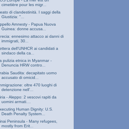
OS Europe - La mer est un
cimetière pour les migr...
eato di clandestinità. I saggi della
Giustizia: "...
ppello Amnesty - Papua Nuova
Guinea: donne accusa...
recia: ennesimo attacco ai danni di
immigrati, 30...
ettera dell'UNHCR ai candidati a
sindaco della ca...
a pulizia etnica in Myanmar -
Denuncia HRW contro...
rabia Saudita: decapitato uomo
accusato di omicid...
mmigrazione: oltre 470 luoghi di
detenzione nell’...
iria - Aleppo: 2 vescovi rapiti da
uomini armati....
xecuting Human Dignity: U.S.
Death Penalty System...
inai Peninsula - Many refugees,
mostly from Erit...