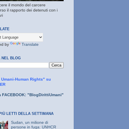
ere il mondo del carcere
rso il rapporto dei detenuti con i
ri
LATE
ed by
Translate
 NEL BLOG
ti Umani-Human Rights" su
TER
a FACEBOOK: "BlogDirittiUmani"
PIÙ LETTI DELLA SETTIMANA
Sudan, un milione di
persone in fuga: UNHCR