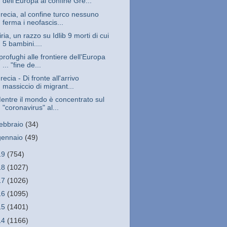
dell'Europa al confine Gre...
recia, al confine turco nessuno
ferma i neofascis...
iria, un razzo su Idlib 9 morti di cui
5 bambini....
 profughi alle frontiere dell'Europa
... "fine de...
recia - Di fronte all'arrivo
massiccio di migrant...
entre il mondo è concentrato sul
"coronavirus" al...
febbraio
(34)
gennaio
(49)
19
(754)
18
(1027)
17
(1026)
16
(1095)
15
(1401)
14
(1166)