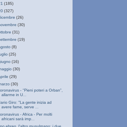
21
(185)
20
(327)
dicembre
(26)
novembre
(30)
ottobre
(31)
settembre
(19)
agosto
(8)
luglio
(25)
giugno
(16)
maggio
(30)
aprile
(29)
marzo
(30)
oronavirus - “Pieni poteri a Orban”,
allarme in U...
ario Giro: "La gente inizia ad
avere fame, serve ...
oronavirus - Africa - Per molti
africani sarà imp...
no ebreo, l'altro musulmano: i due