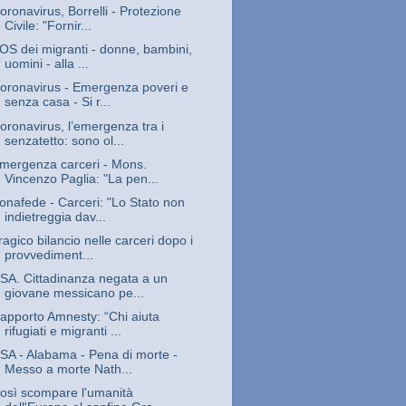
oronavirus, Borrelli - Protezione
Civile: "Fornir...
OS dei migranti - donne, bambini,
uomini - alla ...
oronavirus - Emergenza poveri e
senza casa - Si r...
oronavirus, l’emergenza tra i
senzatetto: sono ol...
mergenza carceri - Mons.
Vincenzo Paglia: "La pen...
onafede - Carceri: "Lo Stato non
indietreggia dav...
ragico bilancio nelle carceri dopo i
provvediment...
SA. Cittadinanza negata a un
giovane messicano pe...
apporto Amnesty: “Chi aiuta
rifugiati e migranti ...
SA - Alabama - Pena di morte -
Messo a morte Nath...
osì scompare l'umanità