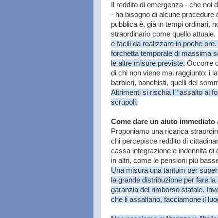
Il reddito di emergenza - che noi
- ha bisogno di alcune procedure d
pubblica è, già in tempi ordinari, 
straordinario come quello attual
e facili da realizzare in poche ore
forchetta temporale di massima so
le altre misure previste.
Occorre da
di chi non viene mai raggiunto: i lav
barbieri, banchisti, quelli del s
Altrimenti si rischia l’ “assalto ai
scrupoli.
Come dare un aiuto immediato ai
Proponiamo una ricarica straordin
chi percepisce reddito di cittadina
cassa integrazione e indennità di 
in altri, come le pensioni più bas
Una misura una tantum per supe
la grande distribuzione per fare l
garanzia del rimborso statale. Inve
che li assaltano, facciamone il luo