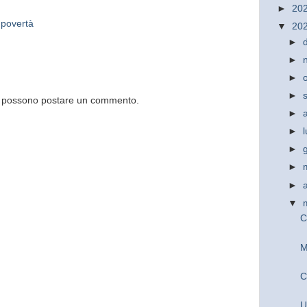
►
20
,
povertà
▼
20
►
►
►
►
og possono postare un commento.
►
►
►
►
►
▼
C
M
C
U