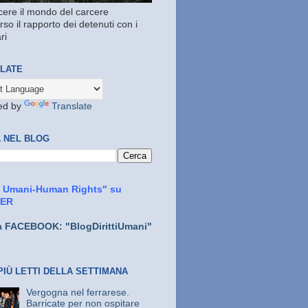
ere il mondo del carcere
rso il rapporto dei detenuti con i
ri
LATE
ed by
Translate
 NEL BLOG
ti Umani-Human Rights" su
TER
a FACEBOOK: "BlogDirittiUmani"
PIÙ LETTI DELLA SETTIMANA
Vergogna nel ferrarese.
Barricate per non ospitare