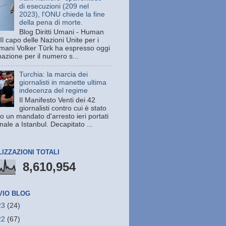
di esecuzioni (209 nel
2023), l'ONU chiede la fine
della pena di morte.
Blog Diritti Umani - Human
Il capo delle Nazioni Unite per i
 umani Volker Türk ha espresso oggi
azione per il numero s...
Turchia: la marcia dei
giornalisti in manette ultima
indecenza del regime
Il Manifesto Venti dei 42
giornalisti contro cui è stato
o un mandato d'arresto ieri portati
unale a Istanbul. Decapitato ...
LIZZAZIONI TOTALI
8,610,954
VIO BLOG
23
(24)
22
(67)