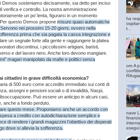
 di Demos sosteniamo decisamente, sia detto per inciso
i verifica e controllo. La nostra amministrazione
notoriamente un po’ lenta, figurarsi in un momento
ha requ
e. Per questo Demos propone
misure quasi automatiche
ospitar
. Servono nei prossimi 15-20 giorni, ovvero nella
t...
fferenza prima che sia pagata la cassa integrazione e
re un segnale forte alla gente e raggiungere la platea
oratori discontinui, i piccolissimi artigiani, baristi,
ommerso e del lavoro nero. Anche loro devono mangiare.
 forni” magari manipolato da mafie e politici senza
om A pi
confli
Rifugia
 cittadini in grave difficoltà economica?
aria di 500 euro come accredito immediato sui conti di
nza, assegni e pensioni sociali o di invalidità, Naspi,
disoccupazione. Può essere un anticipo in alcuni casi,
se, anche a fondo perduto.
rare questo mese. Proponiamo anche un accordo con
nave L
a spesa a credito con autodichiarazione semplice e
finanzi
ce di rendere i grandi magazzini l’obiettivo dei disperati
interna
esegui.
go dove si allevia la sofferenza.