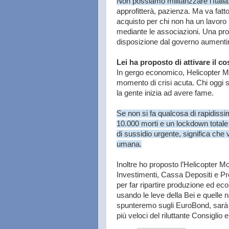
Non possiamo militarizzare l’Ital
approfitterà, pazienza. Ma va fatto
acquisto per chi non ha un lavoro 
mediante le associazioni. Una prop
disposizione dal governo aumentino
Lei ha proposto di attivare il 
In gergo economico, Helicopter Mon
momento di crisi acuta. Chi oggi s
la gente inizia ad avere fame.
Se non si fa qualcosa di rapidissi
10.000 morti e un lockdown totale
di sussidio urgente, significa che 
umana.
Inoltre ho proposto l’Helicopter 
Investimenti, Cassa Depositi e Pr
per far ripartire produzione ed e
usando le leve della Bei e quelle 
spunteremo sugli EuroBond, sarà gi
più veloci del riluttante Consiglio 