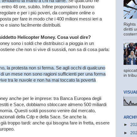
ia: tendiamo la mano a chi ha fame.
Se qualcuno ne
 entro 48 ore, subito. Infine proponiamo il buono
regolare e per i più poveri, da compilare online o
osta per fare in modo che i 400 milioni messi ieri a
Rights 
 e siano facilmente distribuiti.
diritti
costern
cosiddetto Helicopter Money. Cosa vuol dire?
ey sono i soldi che distribuisci a pioggia in un
ostiene che non si vive di sussidi, non sa di cosa parla:
mo, la protesta non si ferma. Se agli occhi di qualcuno
spiccat
 di un mese non sono ragioni sufficienti per una forma
in trib
vive tra le nuvole e non ha mai toccato la povertà
VISUA
Money anche per le imprese: tra Banca Europea degli
estiti e Sace, dobbiamo sbloccare almeno 500 miliardi
conomia. Questi soldi possono venire dal mercato,
nazionali della Cdp e della Sace. Se anche la
ARCHI
à troppo tardi: anche qui bisogna fare in fretta, essere
►
20
europeo.
►
20