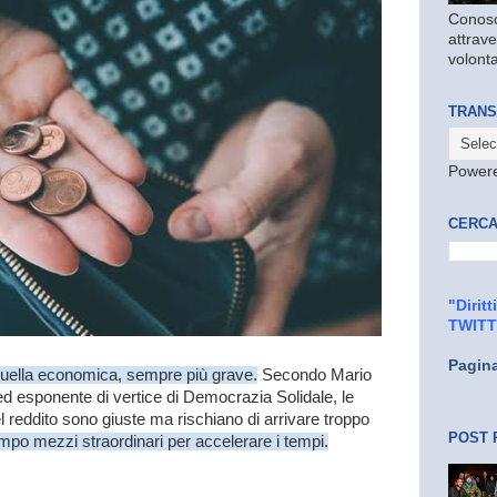
Conosc
attrave
volonta
TRANS
Power
CERCA
"Dirit
TWIT
Pagin
a quella economica, sempre più grave.
Secondo Mario
 ed esponente di vertice di Democrazia Solidale, le
 reddito sono giuste ma rischiano di arrivare troppo
POST 
mpo mezzi straordinari per accelerare i tempi.