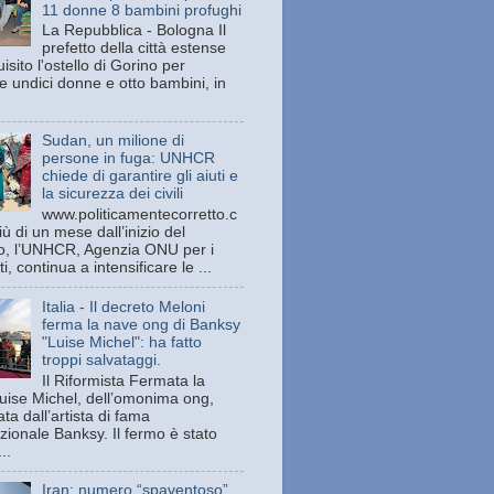
11 donne 8 bambini profughi
La Repubblica - Bologna Il
prefetto della città estense
isito l'ostello di Gorino per
e undici donne e otto bambini, in
Sudan, un milione di
persone in fuga: UNHCR
chiede di garantire gli aiuti e
la sicurezza dei civili
www.politicamentecorretto.c
ù di un mese dall’inizio del
tto, l’UNHCR, Agenzia ONU per i
ti, continua a intensificare le ...
Italia - Il decreto Meloni
ferma la nave ong di Banksy
"Luise Michel": ha fatto
troppi salvataggi.
Il Riformista Fermata la
uise Michel, dell’omonima ong,
ata dall’artista di fama
zionale Banksy. Il fermo è stato
..
Iran: numero “spaventoso”