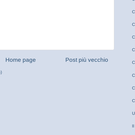
C
C
C
C
Home page
Post più vecchio
C
m)
C
C
C
U
I