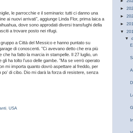
►
20
►
20
glie, le parrocchie e il seminario: tutti ci danno una
►
20
ine ai nuovi arrivati", aggiunge Linda Flor, prima laica a
►
20
hihuahua, dove sono approdati diversi transfughi della
citi a trovare posto nei rifugi.
▼
20
▼
il gruppo a Città del Messico e hanno puntato su
E
rage di conoscenti. "Ci avevano detto che era più
 che ha fatto la marcia in stampelle. Il 27 luglio, un
S
se gli ha tolto l'uso delle gambe. "Ma se verrò operato
on mi importa quanto dovrò aspettare al freddo, per
A
o' di cibo. Dio mi darà la forza di resistere, senza
D
L
G
anti
,
USA
I
V