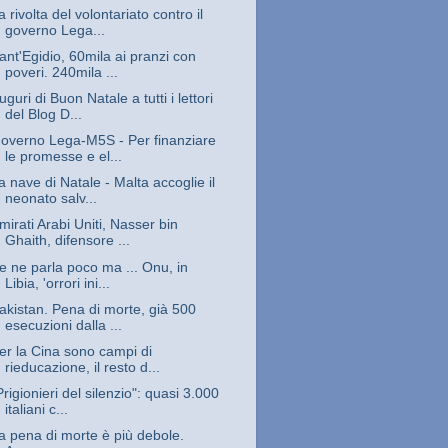
a rivolta del volontariato contro il
governo Lega...
ant'Egidio, 60mila ai pranzi con
poveri. 240mila ...
uguri di Buon Natale a tutti i lettori
del Blog D...
overno Lega-M5S - Per finanziare
le promesse e el...
a nave di Natale - Malta accoglie il
neonato salv...
mirati Arabi Uniti, Nasser bin
Ghaith, difensore ...
e ne parla poco ma ... Onu, in
Libia, 'orrori ini...
akistan. Pena di morte, già 500
esecuzioni dalla ...
er la Cina sono campi di
rieducazione, il resto d...
Prigionieri del silenzio": quasi 3.000
italiani c...
a pena di morte è più debole.