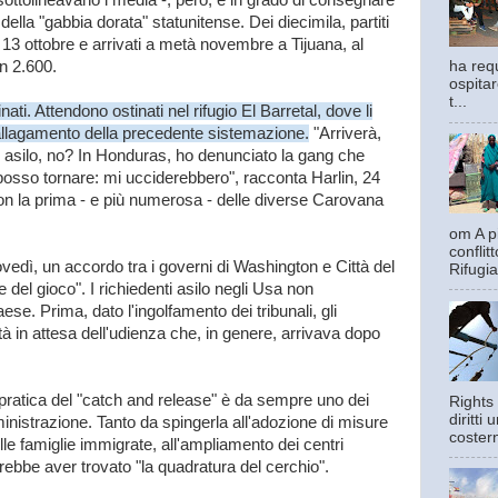
 sottolineavano i media -, però, è in grado di consegnare
della "gabbia dorata" statunitense. Dei diecimila, partiti
13 ottobre e arrivati a metà novembre a Tijuana, al
in 2.600.
ha requ
ospitar
t...
nati. Attendono ostinati nel rifugio El Barretal, dove li
l'allagamento della precedente sistemazione.
"Arriverà,
ere asilo, no? In Honduras, ho denunciato la gang che
 posso tornare: mi ucciderebbero", racconta Harlin, 24
on la prima - e più numerosa - delle diverse Carovana
om A pi
confli
ovedì, un accordo tra i governi di Washington e Città del
Rifugia
 del gioco". I richiedenti asilo negli Usa non
ese. Prima, dato l'ingolfamento dei tribunali, gli
rtà in attesa dell'udienza che, in genere, arrivava dopo
 pratica del "catch and release" è da sempre uno dei
Rights 
diritti
mministrazione. Tanto da spingerla all'adozione di misure
costern
le famiglie immigrate, all'ampliamento dei centri
ebbe aver trovato "la quadratura del cerchio".