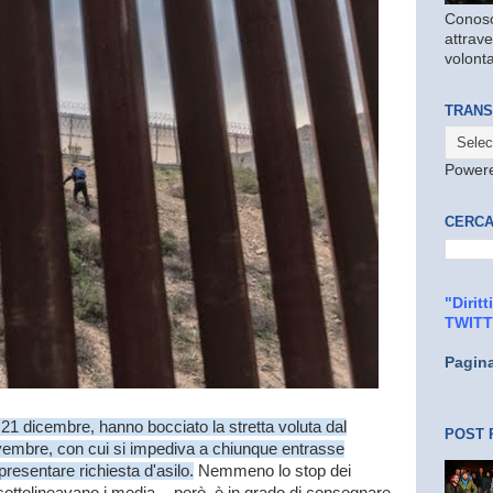
Conosc
attrave
volonta
TRANS
Power
CERCA
"Dirit
TWIT
Pagin
 21 dicembre, hanno bocciato la stretta voluta dal
POST 
vembre, con cui si impediva a chiunque entrasse
presentare richiesta d'asilo.
Nemmeno lo stop dei