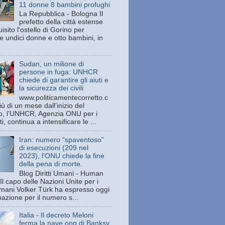
11 donne 8 bambini profughi
La Repubblica - Bologna Il
prefetto della città estense
isito l'ostello di Gorino per
e undici donne e otto bambini, in
Sudan, un milione di
persone in fuga: UNHCR
chiede di garantire gli aiuti e
la sicurezza dei civili
www.politicamentecorretto.c
ù di un mese dall’inizio del
tto, l’UNHCR, Agenzia ONU per i
ti, continua a intensificare le ...
Iran: numero “spaventoso”
di esecuzioni (209 nel
2023), l'ONU chiede la fine
della pena di morte.
Blog Diritti Umani - Human
Il capo delle Nazioni Unite per i
 umani Volker Türk ha espresso oggi
azione per il numero s...
Italia - Il decreto Meloni
ferma la nave ong di Banksy