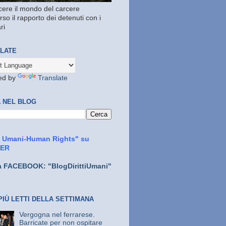
ere il mondo del carcere
rso il rapporto dei detenuti con i
ri
LATE
ed by
Translate
 NEL BLOG
ti Umani-Human Rights" su
TER
a FACEBOOK: "BlogDirittiUmani"
PIÙ LETTI DELLA SETTIMANA
Vergogna nel ferrarese.
Barricate per non ospitare