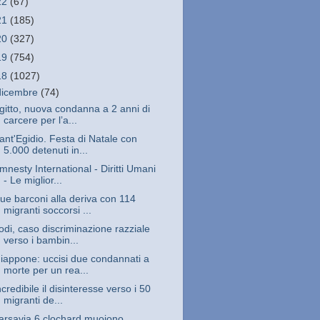
22
(67)
21
(185)
20
(327)
19
(754)
18
(1027)
dicembre
(74)
gitto, nuova condanna a 2 anni di
carcere per lʼa...
ant'Egidio. Festa di Natale con
5.000 detenuti in...
mnesty International - Diritti Umani
- Le miglior...
ue barconi alla deriva con 114
migranti soccorsi ...
odi, caso discriminazione razziale
verso i bambin...
iappone: uccisi due condannati a
morte per un rea...
ncredibile il disinteresse verso i 50
migranti de...
arsavia 6 clochard muoiono