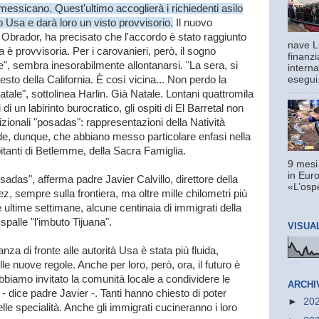
 messicano. Quest'ultimo accoglierà i richiedenti asilo
tto Usa e darà loro un visto provvisorio.
Il nuovo
brador, ha precisato che l'accordo è stato raggiunto
nave L
a è provvisoria. Per i carovanieri, però, il sogno
finanzi
e", sembra inesorabilmente allontanarsi. "La sera, si
interna
esto della California. È così vicina... Non perdo la
esegui.
tale", sottolinea Harlin. Già Natale. Lontani quattromila
i di un labirinto burocratico, gli ospiti di El Barretal non
izionali "posadas": rappresentazioni della Natività
e, dunque, che abbiano messo particolare enfasi nella
itanti di Betlemme, della Sacra Famiglia.
9 mesi
in Euro
sadas", afferma padre Javier Calvillo, direttore della
«L’ospe
, sempre sulla frontiera, ma oltre mille chilometri più
le ultime settimane, alcune centinaia di immigrati della
spalle "l'imbuto Tijuana".
VISUA
anza di fronte alle autorità Usa è stata più fluida,
lle nuove regole. Anche per loro, però, ora, il futuro è
abbiamo invitato la comunità locale a condividere le
ARCHI
 - dice padre Javier -. Tanti hanno chiesto di poter
►
20
delle specialità. Anche gli immigrati cucineranno i loro