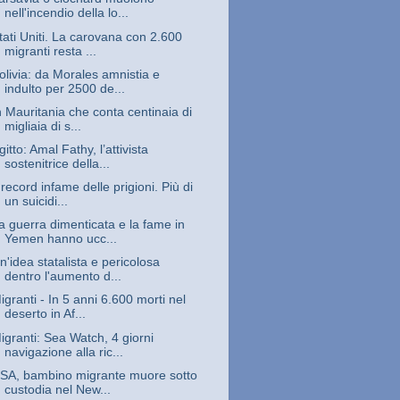
nell'incendio della lo...
tati Uniti. La carovana con 2.600
migranti resta ...
olivia: da Morales amnistia e
indulto per 2500 de...
n Mauritania che conta centinaia di
migliaia di s...
gitto: Amal Fathy, l’attivista
sostenitrice della...
l record infame delle prigioni. Più di
un suicidi...
a guerra dimenticata e la fame in
Yemen hanno ucc...
n'idea statalista e pericolosa
dentro l'aumento d...
igranti - In 5 anni 6.600 morti nel
deserto in Af...
igranti: Sea Watch, 4 giorni
navigazione alla ric...
SA, bambino migrante muore sotto
custodia nel New...