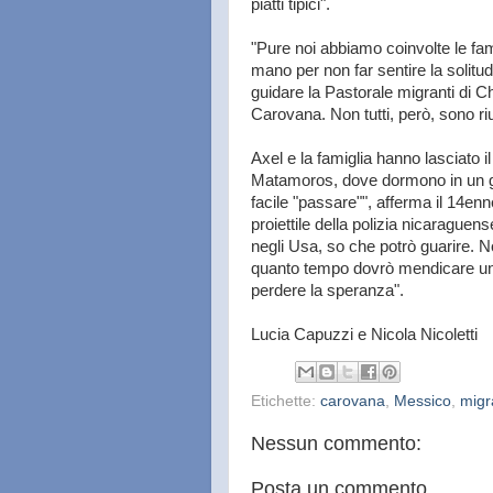
piatti tipici".
"Pure noi abbiamo coinvolte le fami
mano per non far sentire la solitud
guidare la Pastorale migranti di C
Carovana. Non tutti, però, sono rius
Axel e la famiglia hanno lasciato 
Matamoros, dove dormono in un ga
facile "passare"", afferma il 14enne
proiettile della polizia nicaraguen
negli Usa, so che potrò guarire. N
quanto tempo dovrò mendicare un p
perdere la speranza".
Lucia Capuzzi e Nicola Nicoletti
Etichette:
carovana
,
Messico
,
migr
Nessun commento:
Posta un commento