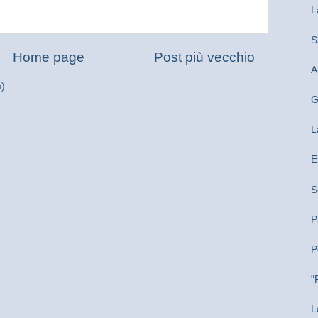
L
S
Home page
Post più vecchio
A
m)
G
L
E
S
P
P
"
L