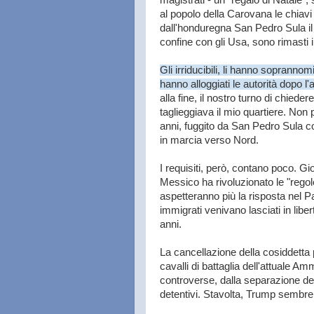
magistrati - un "regalo di Natale",
al popolo della Carovana le chiavi 
dall'honduregna San Pedro Sula il 
confine con gli Usa, sono rimasti 
Gli irriducibili, li hanno soprannomi
hanno alloggiati le autorità dopo 
alla fine, il nostro turno di chied
taglieggiava il mio quartiere. Non
anni, fuggito da San Pedro Sula c
in marcia verso Nord.
I requisiti, però, contano poco. Gi
Messico ha rivoluzionato le "regole
aspetteranno più la risposta nel Pa
immigrati venivano lasciati in libe
anni.
La cancellazione della cosiddetta
cavalli di battaglia dell'attuale A
controverse, dalla separazione del
detentivi. Stavolta, Trump sembrer