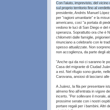
Con l'aiuto, imprevisto, del vicino
sul proprio territorio fino al verde
presidente, Andrés Manuel López O
per "ragioni umanitarie" e la misur
americano, così "a portata di pied
vedono le luci di San Diego e del r
speranza. Soprattutto ora che è Na
chilometri dalle famiglie, prigionier
rinunciano a celebrarlo con le trad
spesso attualizzate. Non sorprend
non accoglienza, da parte degli ab
"Anche qui da noi ci saranno le po
Casa del migrante di Ciudad Juárez
a est. Nel rifugio sono giunte, nel
Carovana, ansiosi di lasciarsi alle 
A Juárez, la fila per presentare ist
almeno fino all'entrata in vigore de
incerto. "Per sollevare il morale, 
prossime serate con i nostri ospiti
portare regali per i bambini. Altri 