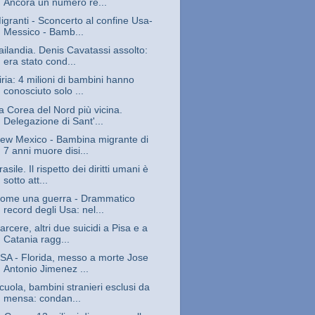
Ancora un numero re...
igranti - Sconcerto al confine Usa-
Messico - Bamb...
ailandia. Denis Cavatassi assolto:
era stato cond...
iria: 4 milioni di bambini hanno
conosciuto solo ...
a Corea del Nord più vicina.
Delegazione di Sant'...
ew Mexico - Bambina migrante di
7 anni muore disi...
rasile. Il rispetto dei diritti umani è
sotto att...
ome una guerra - Drammatico
record degli Usa: nel...
arcere, altri due suicidi a Pisa e a
Catania ragg...
SA - Florida, messo a morte Jose
Antonio Jimenez ...
cuola, bambini stranieri esclusi da
mensa: condan...