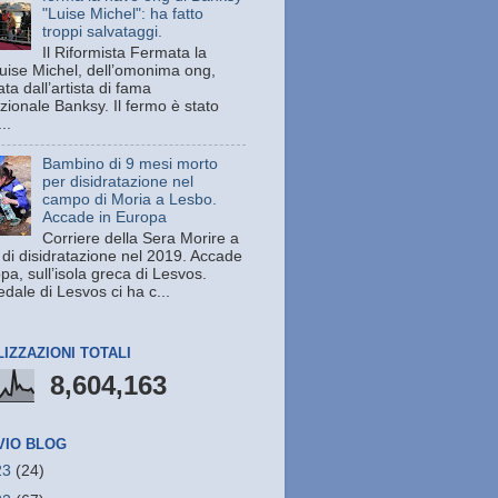
"Luise Michel": ha fatto
troppi salvataggi.
Il Riformista Fermata la
uise Michel, dell’omonima ong,
ata dall’artista di fama
zionale Banksy. Il fermo è stato
..
Bambino di 9 mesi morto
per disidratazione nel
campo di Moria a Lesbo.
Accade in Europa
Corriere della Sera Morire a
 di disidratazione nel 2019. Accade
pa, sull’isola greca di Lesvos.
dale di Lesvos ci ha c...
LIZZAZIONI TOTALI
8,604,163
VIO BLOG
23
(24)