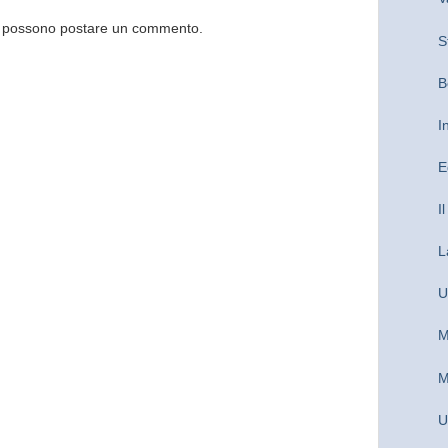
og possono postare un commento.
S
B
I
E
I
L
U
M
M
U