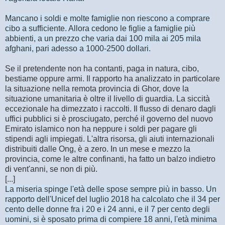
Mancano i soldi e molte famiglie non riescono a comprare
cibo a sufficiente. Allora cedono le figlie a famiglie più
abbienti, a un prezzo che varia dai 100 mila ai 205 mila
afghani, pari adesso a 1000-2500 dollari.
Se il pretendente non ha contanti, paga in natura, cibo,
bestiame oppure armi. Il rapporto ha analizzato in particolare
la situazione nella remota provincia di Ghor, dove la
situazione umanitaria è oltre il livello di guardia. La siccità
eccezionale ha dimezzato i raccolti. Il flusso di denaro dagli
uffici pubblici si è prosciugato, perché il governo del nuovo
Emirato islamico non ha neppure i soldi per pagare gli
stipendi agli impiegati. L'altra risorsa, gli aiuti internazionali
distribuiti dalle Ong, è a zero. In un mese e mezzo la
provincia, come le altre confinanti, ha fatto un balzo indietro
di vent'anni, se non di più.
[...]
La miseria spinge l'età delle spose sempre più in basso. Un
rapporto dell'Unicef del luglio 2018 ha calcolato che il 34 per
cento delle donne fra i 20 e i 24 anni, e il 7 per cento degli
uomini, si è sposato prima di compiere 18 anni, l'età minima