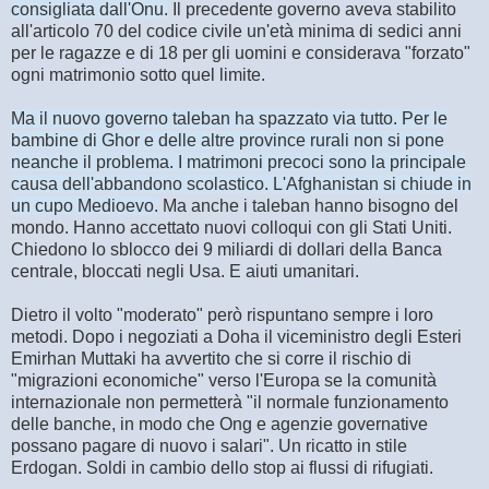
consigliata dall'Onu.
Il precedente governo aveva stabilito
all'articolo 70 del codice civile un'età minima di sedici anni
per le ragazze e di 18 per gli uomini e considerava "forzato"
ogni matrimonio sotto quel limite.
Ma il nuovo governo taleban ha spazzato via tutto. Per le
bambine di Ghor e delle altre province rurali non si pone
neanche il problema. I matrimoni precoci sono la principale
causa dell'abbandono scolastico. L'Afghanistan si chiude in
un cupo Medioevo.
Ma anche i taleban hanno bisogno del
mondo. Hanno accettato nuovi colloqui con gli Stati Uniti.
Chiedono lo sblocco dei 9 miliardi di dollari della Banca
centrale, bloccati negli Usa. E aiuti umanitari.
Dietro il volto "moderato" però rispuntano sempre i loro
metodi. Dopo i negoziati a Doha il viceministro degli Esteri
Emirhan Muttaki ha avvertito che si corre il rischio di
"migrazioni economiche" verso l'Europa se la comunità
internazionale non permetterà "il normale funzionamento
delle banche, in modo che Ong e agenzie governative
possano pagare di nuovo i salari". Un ricatto in stile
Erdogan. Soldi in cambio dello stop ai flussi di rifugiati.