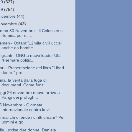
20
(327)
19
(754)
dicembre
(44)
novembre
(43)
oma 30 Novembre - Il Colosseo si
illumina per dir...
emen - Oxfam:"12mila civili uccisi
anche da bombe...
igranti - ONG a nuovi leader UE:
"Fermare politic...
ari - Presentazione del libro "Liberi
dentro" pre...
ina, la verità dalla fuga di
documenti. Come funz...
ggi 26 novembre nuovo arrivo a
Parigi dei profugh...
5 Novembre - Giornata
Internazionale contro la vi...
rmai chi difende i diritti umani? Per
uomini e go...
ile, uccise due donne: Daniela