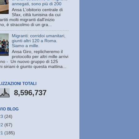
annegati, sono più di 200
Ansa L'obitorio centrale di
Sfax, città tunisina da cui
rtiti molti migranti dall'inizio
no, è stracolmo di un gra...
Migranti: corridoi umanitari,
giunti altri 120 a Roma.
Siamo a mille.
Ansa Giro, replicheremo il
protocollo per altri mille arrivi
ino - Un nuovo gruppo di 125
i siriani è giunto questa mattina...
LIZZAZIONI TOTALI
8,596,737
VIO BLOG
23
(24)
22
(67)
21
(185)