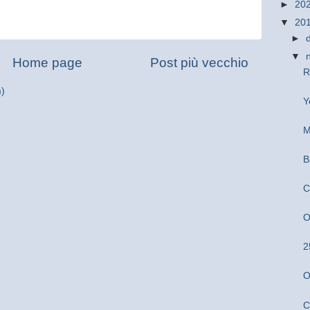
►
20
▼
20
►
▼
Home page
Post più vecchio
R
m)
Y
M
B
C
O
2
O
C