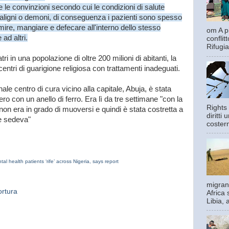
le convinzioni secondo cui le condizioni di salute
aligni o demoni, di conseguenza i pazienti sono spesso
rmire, mangiare e defecare all'interno dello stesso
om A pi
ad altri.
confli
Rifugia
i in una popolazione di oltre 200 milioni di abitanti, la
entri di guarigione religiosa con trattamenti inadeguati.
le centro di cura vicino alla capitale, Abuja, è stata
ero con un anello di ferro. Era lì da tre settimane "con la
Rights 
non era in grado di muoversi e quindi è stata costretta a
diritti
e sedeva"
costern
al health patients ‘rife’ across Nigeria, says report
migrant
ortura
Africa 
Libia, 