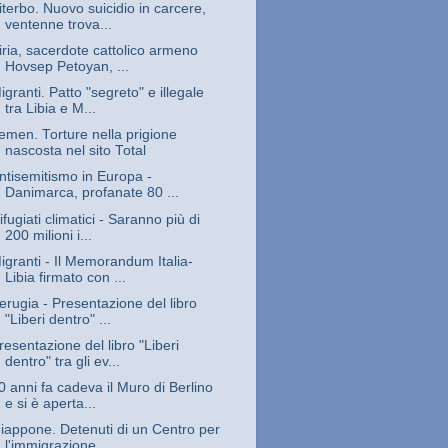
iterbo. Nuovo suicidio in carcere,
ventenne trova...
iria, sacerdote cattolico armeno
Hovsep Petoyan, ...
igranti. Patto "segreto" e illegale
tra Libia e M...
emen. Torture nella prigione
nascosta nel sito Total
ntisemitismo in Europa -
Danimarca, profanate 80 ...
ifugiati climatici - Saranno più di
200 milioni i...
igranti - Il Memorandum Italia-
Libia firmato con ...
erugia - Presentazione del libro
"Liberi dentro" ...
resentazione del libro "Liberi
dentro" tra gli ev...
0 anni fa cadeva il Muro di Berlino
e si è aperta...
iappone. Detenuti di un Centro per
l'immigrazione...