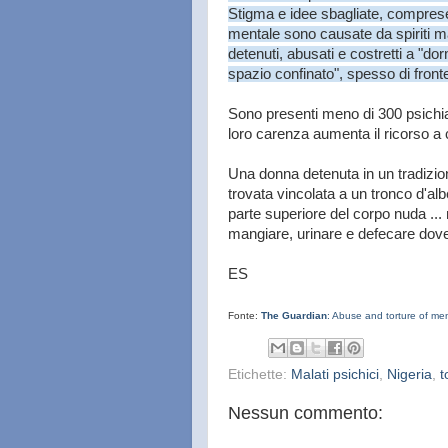
Stigma e idee sbagliate, comprese 
mentale sono causate da spiriti m
detenuti, abusati e costretti a "do
spazio confinato", spesso di fronte 
Sono presenti meno di 300 psichiatr
loro carenza aumenta il ricorso a c
Una donna detenuta in un tradiziona
trovata vincolata a un tronco d'alb
parte superiore del corpo nuda ... 
mangiare, urinare e defecare dov
ES
Fonte:
The Guardian
: Abuse and torture of ment
Etichette:
Malati psichici
,
Nigeria
,
t
Nessun commento: