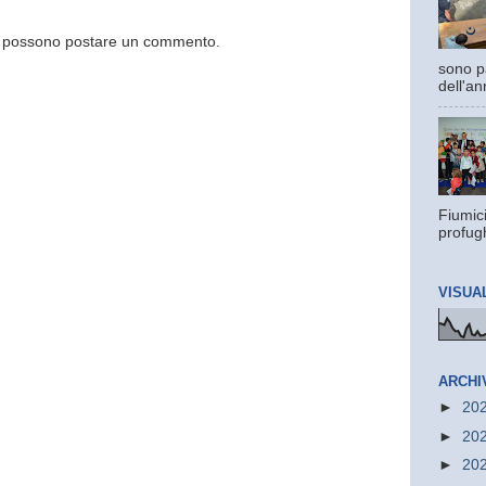
og possono postare un commento.
sono pa
dell'an
Fiumic
profugh
VISUA
ARCHI
►
20
►
20
►
20