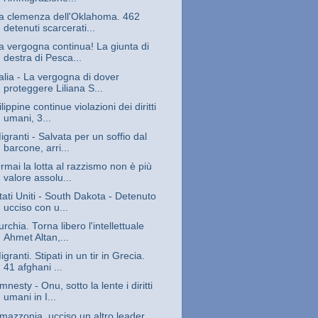
a clemenza dell'Oklahoma. 462
detenuti scarcerati...
a vergogna continua! La giunta di
destra di Pesca...
talia - La vergogna di dover
proteggere Liliana S...
ilippine continue violazioni dei diritti
umani, 3...
igranti - Salvata per un soffio dal
barcone, arri...
rmai la lotta al razzismo non è più
valore assolu...
tati Uniti - South Dakota - Detenuto
ucciso con u...
urchia. Torna libero l'intellettuale
Ahmet Altan,...
igranti. Stipati in un tir in Grecia.
41 afghani ...
mnesty - Onu, sotto la lente i diritti
umani in I...
mazzonia, ucciso un altro leader