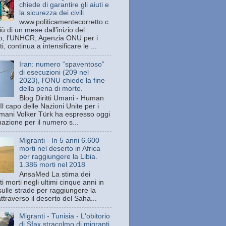
chiede di garantire gli aiuti e
la sicurezza dei civili
www.politicamentecorretto.c
ù di un mese dall’inizio del
tto, l’UNHCR, Agenzia ONU per i
ti, continua a intensificare le ...
Iran: numero “spaventoso”
di esecuzioni (209 nel
2023), l'ONU chiede la fine
della pena di morte.
Blog Diritti Umani - Human
Il capo delle Nazioni Unite per i
 umani Volker Türk ha espresso oggi
azione per il numero s...
Migranti - In 5 anni 6.600
morti nel deserto in Africa
per raggiungere la Libia.
1.386 morti nel 2018
AnsaMed La stima dei
i morti negli ultimi cinque anni in
sulle strade per raggiungere la
attraverso il deserto del Saha...
Migranti - Tunisia - L'obitorio
di Sfax stracolmo di migranti