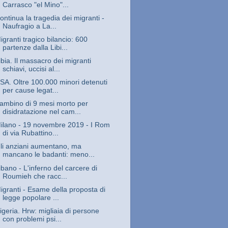
Carrasco "el Mino"...
ontinua la tragedia dei migranti -
Naufragio a La...
igranti tragico bilancio: 600
partenze dalla Libi...
ibia. Il massacro dei migranti
schiavi, uccisi al...
SA. Oltre 100.000 minori detenuti
per cause legat...
ambino di 9 mesi morto per
disidratazione nel cam...
ilano - 19 novembre 2019 - I Rom
di via Rubattino...
li anziani aumentano, ma
mancano le badanti: meno...
ibano - L'inferno del carcere di
Roumieh che racc...
igranti - Esame della proposta di
legge popolare ...
igeria. Hrw: migliaia di persone
con problemi psi...