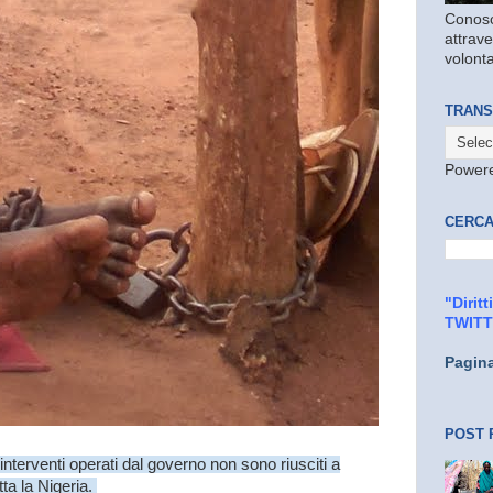
Conosc
attrave
volonta
TRANS
Power
CERCA
"Dirit
TWIT
Pagin
POST 
interventi operati dal governo non sono riusciti a
tta la Nigeria.