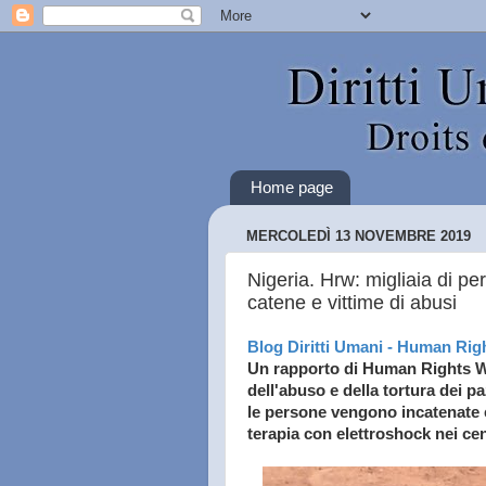
Home page
MERCOLEDÌ 13 NOVEMBRE 2019
Nigeria. Hrw: migliaia di pe
catene e vittime di abusi
Blog Diritti Umani - Human Rig
Un rapporto di
Human Rights W
dell'abuso e della tortura dei p
le persone vengono incatenate 
terapia con elettroshock
nei cen