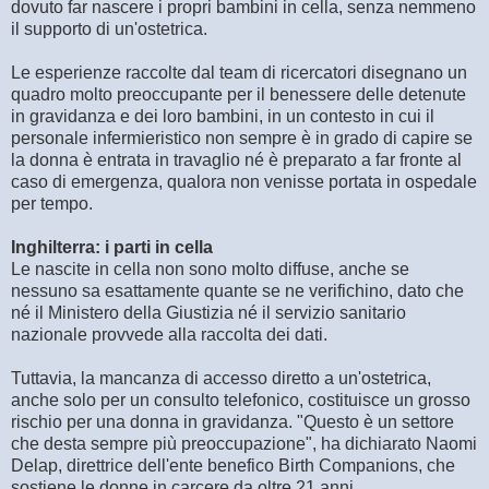
dovuto far nascere i propri bambini in cella, senza nemmeno
il supporto di un'ostetrica.
Le esperienze raccolte dal team di ricercatori disegnano un
quadro molto preoccupante per il benessere delle detenute
in gravidanza e dei loro bambini, in un contesto in cui il
personale infermieristico non sempre è in grado di capire se
la donna è entrata in travaglio né è preparato a far fronte al
caso di emergenza, qualora non venisse portata in ospedale
per tempo.
Inghilterra: i parti in cella
Le nascite in cella non sono molto diffuse, anche se
nessuno sa esattamente quante se ne verifichino, dato che
né il Ministero della Giustizia né il servizio sanitario
nazionale provvede alla raccolta dei dati.
Tuttavia, la mancanza di accesso diretto a un'ostetrica,
anche solo per un consulto telefonico, costituisce un grosso
rischio per una donna in gravidanza. "Questo è un settore
che desta sempre più preoccupazione", ha dichiarato Naomi
Delap, direttrice dell'ente benefico Birth Companions, che
sostiene le donne in carcere da oltre 21 anni.