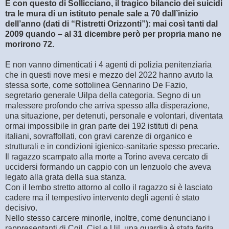
E con questo di Sollicciano, il tragico bilancio dei suicidi
tra le mura di un istituto penale sale a 70 dall’inizio
dell’anno (dati di “Ristretti Orizzonti”): mai così tanti dal
2009 quando – al 31 dicembre però per propria mano ne
morirono 72.
E non vanno dimenticati i 4 agenti di polizia penitenziaria
che in questi nove mesi e mezzo del 2022 hanno avuto la
stessa sorte, come sottolinea Gennarino De Fazio,
segretario generale Uilpa della categoria. Segno di un
malessere profondo che arriva spesso alla disperazione,
una situazione, per detenuti, personale e volontari, diventata
ormai impossibile in gran parte dei 192 istituti di pena
italiani, sovraffollati, con gravi carenze di organico e
strutturali e in condizioni igienico-sanitarie spesso precarie.
Il ragazzo scampato alla morte a Torino aveva cercato di
uccidersi formando un cappio con un lenzuolo che aveva
legato alla grata della sua stanza.
Con il lembo stretto attorno al collo il ragazzo si è lasciato
cadere ma il tempestivo intervento degli agenti è stato
decisivo.
Nello stesso carcere minorile, inoltre, come denunciano i
rappresentanti di Cgil, Cisl e Uil, una guardia è stata ferita