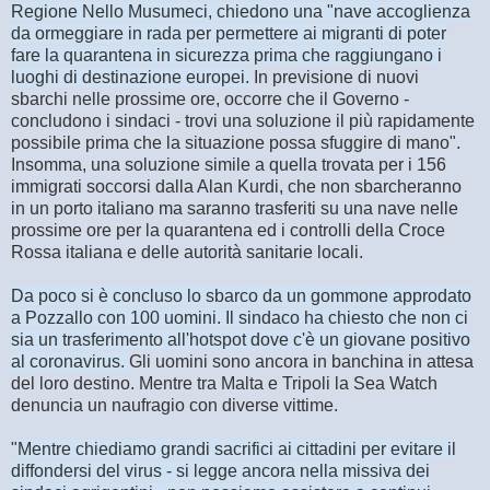
Regione Nello Musumeci, chiedono una "nave accoglienza
da ormeggiare in rada per permettere ai migranti di poter
fare la quarantena in sicurezza prima che raggiungano i
luoghi di destinazione europei.
In previsione di nuovi
sbarchi nelle prossime ore, occorre che il Governo -
concludono i sindaci - trovi una soluzione il più rapidamente
possibile prima che la situazione possa sfuggire di mano".
Insomma, una soluzione simile a quella trovata per i 156
immigrati soccorsi dalla Alan Kurdi, che non sbarcheranno
in un porto italiano ma saranno trasferiti su una nave nelle
prossime ore per la quarantena ed i controlli della Croce
Rossa italiana e delle autorità sanitarie locali.
Da poco si è concluso lo sbarco da un gommone approdato
a Pozzallo con 100 uomini. Il sindaco ha chiesto che non ci
sia un trasferimento all'hotspot dove c'è un giovane positivo
al coronavirus.
Gli uomini sono ancora in banchina in attesa
del loro destino. Mentre tra Malta e Tripoli la Sea Watch
denuncia un naufragio con diverse vittime.
"
Mentre chiediamo grandi sacrifici ai cittadini per evitare il
diffondersi del virus - si legge ancora nella missiva dei