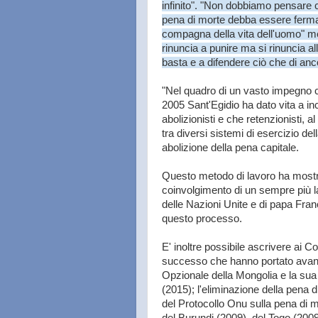
infinito". "Non dobbiamo pensare ch
pena di morte debba essere ferma
compagna della vita dell'uomo" me
rinuncia a punire ma si rinuncia all
basta e a difendere ciò che di anc
"Nel quadro di un vasto impegno c
2005 Sant'Egidio ha dato vita a inco
abolizionisti e che retenzionisti, a
tra diversi sistemi di esercizio dell
abolizione della pena capitale.
Questo metodo di lavoro ha mostrato
coinvolgimento di un sempre più l
delle Nazioni Unite e di papa Fra
questo processo.
E' inoltre possibile ascrivere ai Co
successo che hanno portato avanti
Opzionale della Mongolia e la sua
(2015); l'eliminazione della pena 
del Protocollo Onu sulla pena di m