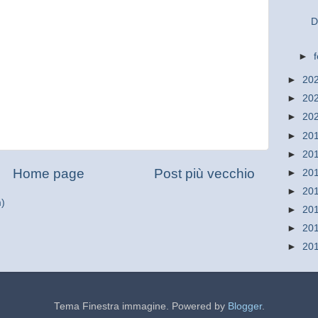
D
►
►
20
►
20
►
20
►
20
►
20
Home page
Post più vecchio
►
20
►
20
m)
►
20
►
20
►
20
Tema Finestra immagine. Powered by
Blogger
.