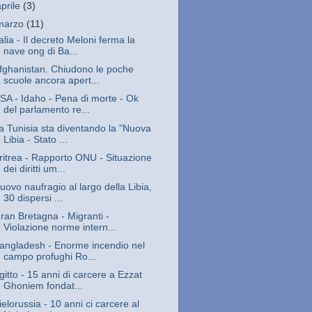
aprile
(3)
marzo
(11)
talia - Il decreto Meloni ferma la
nave ong di Ba...
fghanistan. Chiudono le poche
scuole ancora apert...
SA - Idaho - Pena di morte - Ok
del parlamento re...
a Tunisia sta diventando la "Nuova
Libia - Stato ...
ritrea - Rapporto ONU - Situazione
dei diritti um...
uovo naufragio al largo della Libia,
30 dispersi ...
ran Bretagna - Migranti -
Violazione norme intern...
angladesh - Enorme incendio nel
campo profughi Ro...
gitto - 15 anni di carcere a Ezzat
Ghoniem fondat...
ielorussia - 10 anni ci carcere al