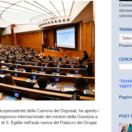
Conosc
attrave
volonta
TRANS
Power
CERCA
"Dirit
TWIT
Pagin
cepresidente della Camera dei Deputati, ha aperto i
POST 
Congresso internazionale dei ministri della Giustizia a
i S. Egidio nell'aula nuova del Palazzo dei Gruppi
.