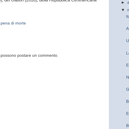
9), del Gabon (2010), della Repubblica Centrafricana
►
▼
I
,
pena di morte
A
U
L
og possono postare un commento.
E
N
G
B
E
B