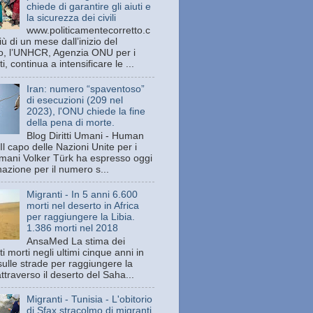
chiede di garantire gli aiuti e
la sicurezza dei civili
www.politicamentecorretto.c
ù di un mese dall’inizio del
tto, l’UNHCR, Agenzia ONU per i
ti, continua a intensificare le ...
Iran: numero “spaventoso”
di esecuzioni (209 nel
2023), l'ONU chiede la fine
della pena di morte.
Blog Diritti Umani - Human
Il capo delle Nazioni Unite per i
 umani Volker Türk ha espresso oggi
azione per il numero s...
Migranti - In 5 anni 6.600
morti nel deserto in Africa
per raggiungere la Libia.
1.386 morti nel 2018
AnsaMed La stima dei
i morti negli ultimi cinque anni in
sulle strade per raggiungere la
attraverso il deserto del Saha...
Migranti - Tunisia - L'obitorio
di Sfax stracolmo di migranti