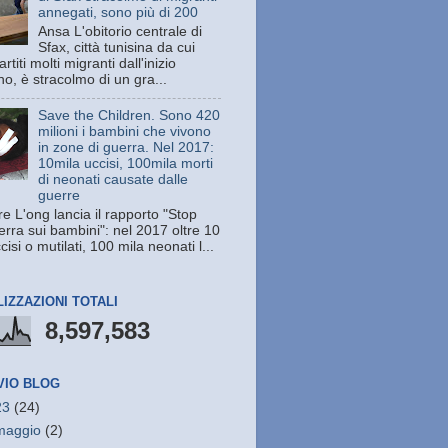
annegati, sono più di 200
Ansa L'obitorio centrale di
Sfax, città tunisina da cui
rtiti molti migranti dall'inizio
no, è stracolmo di un gra...
Save the Children. Sono 420
milioni i bambini che vivono
in zone di guerra. Nel 2017:
10mila uccisi, 100mila morti
di neonati causate dalle
guerre
e L'ong lancia il rapporto "Stop
erra sui bambini": nel 2017 oltre 10
cisi o mutilati, 100 mila neonati l...
LIZZAZIONI TOTALI
8,597,583
VIO BLOG
23
(24)
maggio
(2)