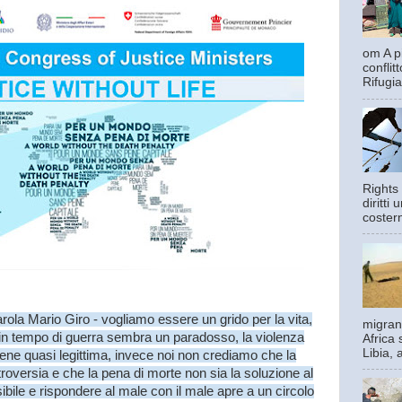
om A pi
confli
Rifugia
Rights 
diritti
costern
arola Mario Giro - vogliamo essere un grido per la vita,
migrant
e in tempo di guerra sembra un paradosso, la violenza
Africa 
Libia, 
iviene quasi legittima, invece noi non crediamo che la
troversia e che la pena di morte non sia la soluzione al
bile e rispondere al male con il male apre a un circolo