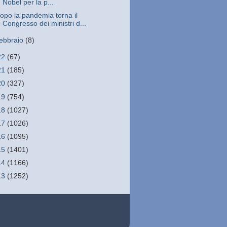
Nobel per la p...
opo la pandemia torna il
Congresso dei ministri d...
febbraio
(8)
22
(67)
21
(185)
20
(327)
19
(754)
18
(1027)
17
(1026)
16
(1095)
15
(1401)
14
(1166)
13
(1252)