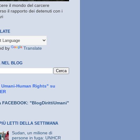
ere il mondo del carcere
rso il rapporto dei detenuti con i
ri
LATE
ed by
Translate
 NEL BLOG
ti Umani-Human Rights" su
TER
a FACEBOOK: "BlogDirittiUmani"
PIÙ LETTI DELLA SETTIMANA
Sudan, un milione di
persone in fuga: UNHCR