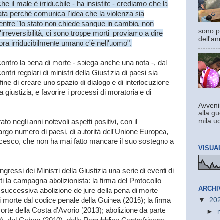
e il male è irriducbile - ha insistito - crediamo che la
ta perchè comunica l'idea che la violenza sia
ntre "lo stato non chiede sangue in cambio, non
sono pa
'irreversibilità, ci sono troppe morti, proviamo a dire
dell'an
ora irriducibilmente umano c'è nell'uomo".
ontro la pena di morte - spiega anche una nota -, dal
ntri regolari di ministri della Giustizia di paesi sia
l fine di creare uno spazio di dialogo e di interlocuzione
a giustizia, e favorire i processi di moratoria e di
Avvenir
alla gu
mila uc
 negli anni notevoli aspetti positivi, con il
argo numero di paesi, di autorità dell'Unione Europea,
ncesco, che non ha mai fatto mancare il suo sostegno a
VISUA
ngressi dei Ministri della Giustizia una serie di eventi di
 la campagna abolizionista: la firma del Protocollo
ARCHI
 successiva abolizione de jure della pena di morte
di morte dal codice penale della Guinea (2016); la firma
▼
20
orte della Costa d'Avorio (2013); abolizione da parte
►