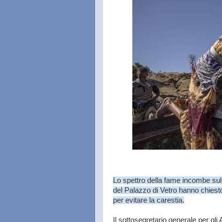
Lo spettro della fame incombe sul Ti
del Palazzo di Vetro hanno chiest
per evitare la carestia.
Il sottosegretario generale per gli