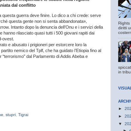
aniata dal conflitto
 questa guerra deve finire. Lo dico a chi crede: serve
erché questa gente non si senta abbandonata»,
Rights 
. Intanto dopo la denuncia dell’Onu e i servizi della
diritti
costern
 hanno rilasciato quasi tutti i 500 giovani rapiti dai
rd-ovest.
urato e abusato i prigioneri per estorcere loro la
artito nemico del Tplf, che ha guidato l’Etiopia fino al
r “terrorismo” dal Parlamento di Addis Abeba e
spiccat
in trib
VISUA
ARCHI
►
20
me
,
stupri
,
Tigrai
►
20
▼
20
►