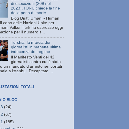
di esecuzioni (209 nel
2023), l'ONU chiede la fine
della pena di morte.
Blog Diritti Umani - Human
Il capo delle Nazioni Unite per i
 umani Volker Türk ha espresso oggi
azione per il numero s...
Turchia: la marcia dei
giornalisti in manette ultima
indecenza del regime
Il Manifesto Venti dei 42
giornalisti contro cui è stato
o un mandato d'arresto ieri portati
unale a Istanbul. Decapitato ...
LIZZAZIONI TOTALI
VIO BLOG
23
(24)
22
(67)
21
(185)
dicembre
(11)