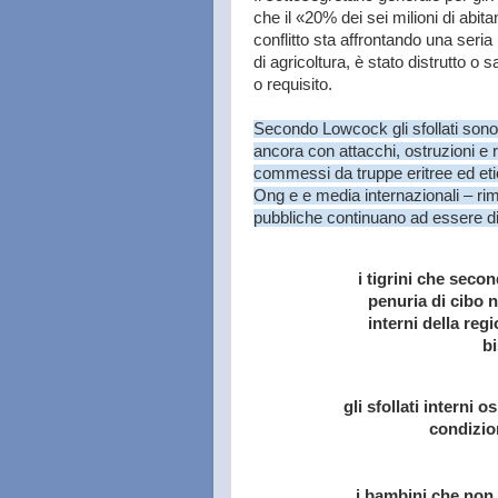
che il «20% dei sei milioni di abita
conflitto sta affrontando una seria
di agricoltura, è stato distrutto 
o requisito.
Secondo Lowcock gli sfollati sono 
ancora con attacchi, ostruzioni e rit
commessi da truppe eritree ed eti
Ong e e media internazionali – rima
pubbliche continuano ad essere di
i tigrini che seco
penuria di cibo n
interni della reg
bi
gli sfollati interni 
condizio
i bambini che non