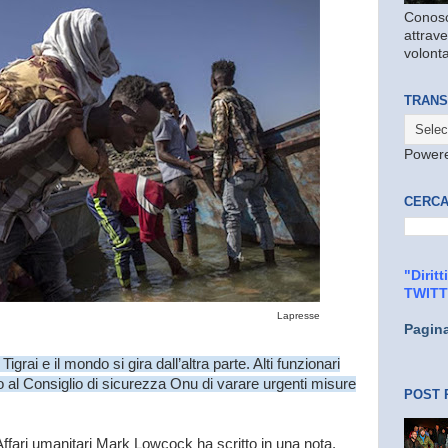
Conosc
attrave
volonta
TRANS
Power
CERCA
"Dirit
TWIT
Lapresse
Pagin
grai e il mondo si gira dall’altra parte. Alti funzionari
o al Consiglio di sicurezza Onu di varare urgenti misure
POST 
 Affari umanitari Mark Lowcock ha scritto in una nota,