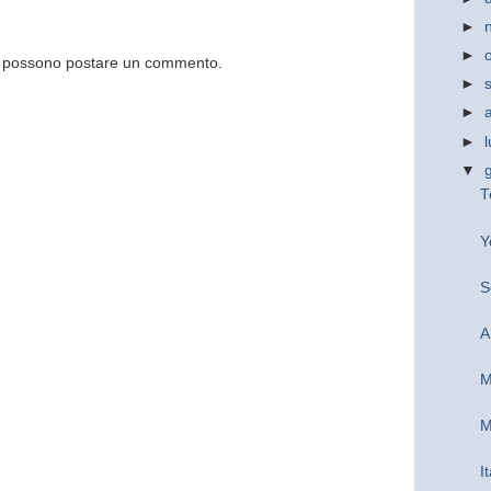
►
►
og possono postare un commento.
►
►
►
▼
T
Y
S
A
M
M
I