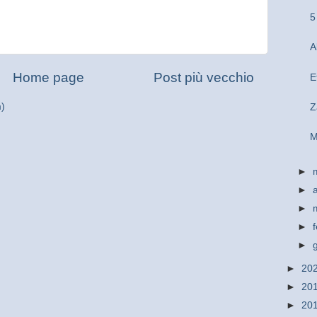
5
A
Home page
Post più vecchio
E
m)
Z
M
►
►
►
►
►
►
20
►
20
►
20