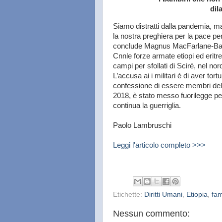
dil
Siamo distratti dalla pandemia, ma
la nostra preghiera per la pace p
conclude Magnus MacFarlane-Barrow
Cnnle forze armate etiopi ed eritree
campi per sfollati di Sciré, nel no
L’accusa ai i militari è di aver tort
confessione di essere membri del p
2018, è stato messo fuorilegge pe
continua la guerriglia.
Paolo Lambruschi
Leggi l'articolo completo >>>
Etichette:
Diritti Umani
,
Etiopia
,
fa
Nessun commento: