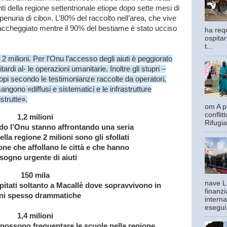
nti della regione settentrionale etiope dopo sette mesi di
 penuria di cibo». L’80% del raccolto nell’area, che vive
o saccheggiato mentre il 90% del bestiame è stato ucciso
ha requ
ospitar
t...
2 milioni. Per l’Onu l’accesso degli aiuti è peggiorato
ardi al- le operazioni umanitarie. Inoltre gli stupri –
opi secondo le testimonianze raccolte da operatori,
ngono «diffusi e sistematici e le infrastrutture
strutte».
om A pi
confli
1,2 milioni
Rifugia
ndo l’Onu stanno affrontando una seria
ella regione 2 milioni sono gli sfollati
ione che affollano le città e che hanno
sogno urgente di aiuti
150 mila
nave L
ospitati soltanto a Macallè dove sopravvivono in
finanzi
ni spesso drammatiche
interna
esegui.
1,4 milioni
 possono frequentare le scuole nella regione