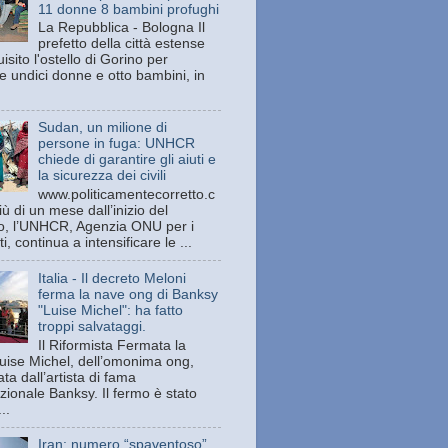
11 donne 8 bambini profughi
La Repubblica - Bologna Il
prefetto della città estense
isito l'ostello di Gorino per
e undici donne e otto bambini, in
Sudan, un milione di
persone in fuga: UNHCR
chiede di garantire gli aiuti e
la sicurezza dei civili
www.politicamentecorretto.c
ù di un mese dall’inizio del
tto, l’UNHCR, Agenzia ONU per i
ti, continua a intensificare le ...
Italia - Il decreto Meloni
ferma la nave ong di Banksy
"Luise Michel": ha fatto
troppi salvataggi.
Il Riformista Fermata la
uise Michel, dell’omonima ong,
ata dall’artista di fama
zionale Banksy. Il fermo è stato
..
Iran: numero “spaventoso”