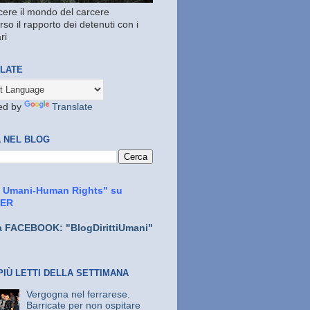
ere il mondo del carcere
rso il rapporto dei detenuti con i
ri
LATE
ed by
Translate
 NEL BLOG
ti Umani-Human Rights" su
TER
a FACEBOOK: "BlogDirittiUmani"
PIÙ LETTI DELLA SETTIMANA
Vergogna nel ferrarese.
Barricate per non ospitare