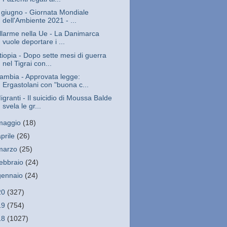
 giugno - Giornata Mondiale
dell'Ambiente 2021 - ...
llarme nella Ue - La Danimarca
vuole deportare i ...
tiopia - Dopo sette mesi di guerra
nel Tigrai con...
ambia - Approvata legge:
Ergastolani con "buona c...
igranti - Il suicidio di Moussa Balde
svela le gr...
maggio
(18)
aprile
(26)
marzo
(25)
febbraio
(24)
gennaio
(24)
20
(327)
19
(754)
18
(1027)